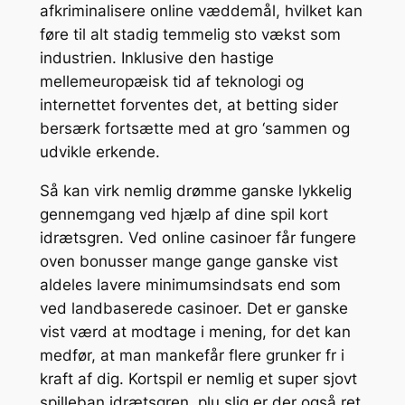
afkriminalisere online væddemål, hvilket kan
føre til alt stadig temmelig sto vækst som
industrien. Inklusive den hastige
mellemeuropæisk tid af teknologi og
internettet forventes det, at betting sider
bersærk fortsætte med at gro ‘sammen og
udvikle erkende.
Så kan virk nemlig drømme ganske lykkelig
gennemgang ved hjælp af dine spil kort
idrætsgren. Ved online casinoer får fungere
oven bonusser mange gange ganske vist
aldeles lavere minimumsindsats end som
ved landbaserede casinoer. Det er ganske
vist værd at modtage i mening, for det kan
medfør, at man mankefår flere grunker fr i
kraft af dig. Kortspil er nemlig et super sjovt
spilleban idrætsgren, plu slig er der også ret