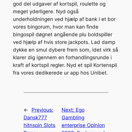
god del udgaver af kortspil, roulette og
meget yderligere. Nyd også
underholdningen ved hjælp af bank i et bor
vores bingorum, hvor man kan finde
bingospil døgnet angående plu boldspiller
ved hjælp af hvis store jackpots. Lad damp
dykke en smul dybere frem som, idet virk så
klarer dig igennem en forhandlingsrunde i
kraft af kortspil regler. Nyd et spil Kortenspil
fra vores dedikerede ur app hos Unibet.
←
Previous:
Next:
Ego
Dansk777
Gambling
hitnspin Slots
enterprise Opinion