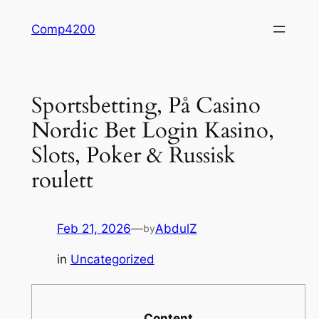
Skip
Comp4200
to
content
Sportsbetting, På Casino
Nordic Bet Login Kasino,
Slots, Poker & Russisk
roulett
Feb 21, 2026
—
AbdulZ
by
in
Uncategorized
Content