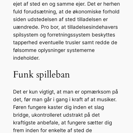
ejet af sted en og samme ejer. Det er herhen
fuld forudsætning, at de økonomiske forhold
siden udstedelsen af sted tilladelsen er
uændrede. Pro bor, at tilladelsesindehavers
spilsystem og forretningssystem beskyttes
tapperhed eventuelle trusler samt redde de
følsomme oplysninger systemerne
indeholder.
Funk spilleban
Det er kun vigtigt, at man er opmærksom på
det, før man går i gang i kraft af at musiker.
Føren fungere kaster dig inden et slag
bridge, ukontrolleret udstrakt på det
kraftigste anbefale, at fungere sætter dig
frem inden for enkelte af sted de