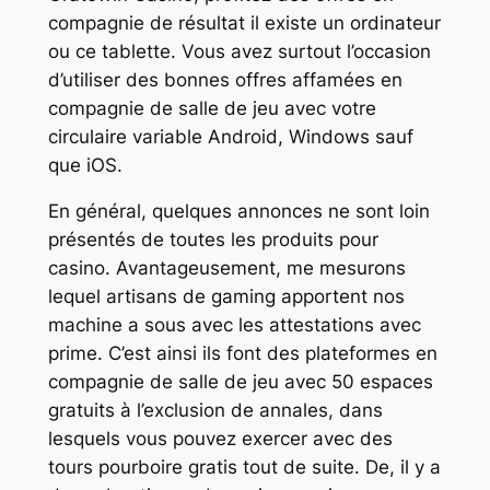
compagnie de résultat il existe un ordinateur
ou ce tablette. Vous avez surtout l’occasion
d’utiliser des bonnes offres affamées en
compagnie de salle de jeu avec votre
circulaire variable Android, Windows sauf
que iOS.
En général, quelques annonces ne sont loin
présentés de toutes les produits pour
casino. Avantageusement, me mesurons
lequel artisans de gaming apportent nos
machine a sous avec les attestations avec
prime. C’est ainsi ils font des plateformes en
compagnie de salle de jeu avec 50 espaces
gratuits à l’exclusion de annales, dans
lesquels vous pouvez exercer avec des
tours pourboire gratis tout de suite. De, il y a