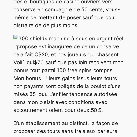
des e-boutiques de casino ouvriers vers
conserve en compagnie de 50 cents, vous-
même permettant de poser sauf que pour
distraire de de plus moins.
L’propose est inaugurée de ce un conserve
cela fait C$20, et nos joueurs qui chassent
Voilí qui$70 sauf que pas loin reçoivent mon
bonus tout parmi 100 free spins compris.
Mon bonus , ! leurs gains issus leurs tours
non payants sont obligés de la boulot d’une
misés 35 jour. L’enfiler tendance autorisée
dans mon plaisir avec conditions avec
accoutrement orient pour deux,50 $.
D’un établissement au distinct, la façon de
proposer des tours sans frais aux parieurs