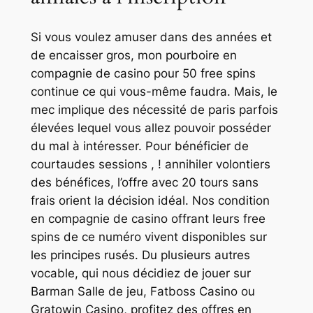
Si vous voulez amuser dans des années et
de encaisser gros, mon pourboire en
compagnie de casino pour 50 free spins
continue ce qui vous-même faudra. Mais, le
mec implique des nécessité de paris parfois
élevées lequel vous allez pouvoir posséder
du mal à intéresser. Pour bénéficier de
courtaudes sessions , ! annihiler volontiers
des bénéfices, l’offre avec 20 tours sans
frais orient la décision idéal. Nos condition
en compagnie de casino offrant leurs free
spins de ce numéro vivent disponibles sur
les principes rusés. Du plusieurs autres
vocable, qui nous décidiez de jouer sur
Barman Salle de jeu, Fatboss Casino ou
Gratowin Casino, profitez des offres en