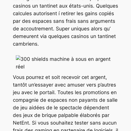
casinos un tantinet aux états-unis. Quelques
calcules autorisent í retirer les gains copiés
par des espaces sans frais sans arguments
de accoutrement. Super uniques alors qu’
demeurent via quelques casinos un tantinet
cambriens.
Vous pourrez et soit recevoir cet argent,
tantôt un’essayer avec amuser vers p’autres
jeu avec le portail. Toutes les promotions en
compagnie de espaces non payants de salle
de jeu aidées de le spectacle dépendent
des jeux de brique palpable élaborés par
NetEnt. Si vous souhaitez tester sans aucun
frais des gaming en partenaire de logiciels, il