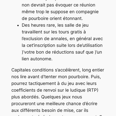
non devrait pas évoquer ce réunion
même trop le suppose en compagnie
de pourboire orient étonnant.
Des heures rare, les salle de jeu
travaillent sur les tours gratis à
l’exclusion de annales, en général avec
la cet’inscription suite lors de’utilisation
)’votre bon de réductions sauf que )’un
lien autonome.
Capitales conditions s’accélèrent, long entier
nos lire avant d’tenter mon pourboire. Puis,
pourrez tactiquement à du jeu avec leurs
coefficients de renvoi sur le ludique (RTP)
plus abordés. Quelques jeux nous
procureront une meilleure chance d’écrire
aux différents besoin de mise, car ils