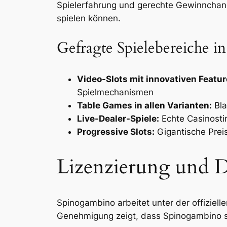
Spielerfahrung und gerechte Gewinnchanc
spielen können.
Gefragte Spielebereiche i
Video-Slots mit innovativen Featur
Spielmechanismen
Table Games in allen Varianten:
Bla
Live-Dealer-Spiele:
Echte Casinosti
Progressive Slots:
Gigantische Preis
Lizenzierung und D
Spinogambino arbeitet unter der offiziel
Genehmigung zeigt, dass Spinogambino str