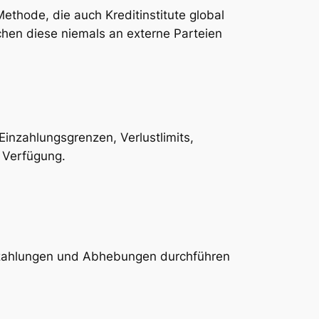
ethode, die auch Kreditinstitute global
en diese niemals an externe Parteien
Einzahlungsgrenzen, Verlustlimits,
 Verfügung.
inzahlungen und Abhebungen durchführen