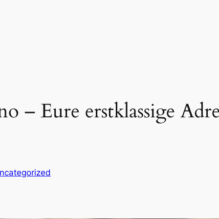
o – Eure erstklassige Adre
ncategorized