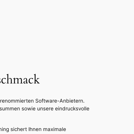
eschmack
0 renommierten Software-Anbietern.
ensummen sowie unsere eindrucksvolle
ming sichert Ihnen maximale