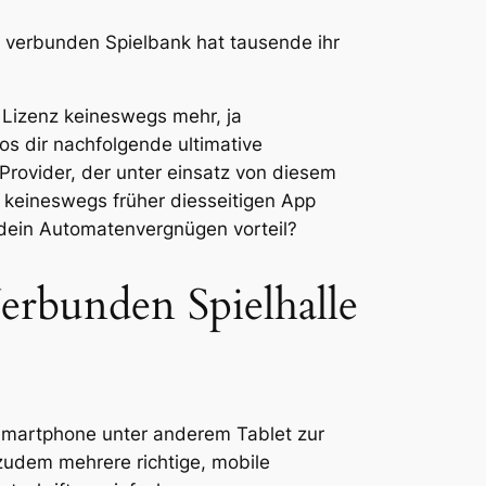
e verbunden Spielbank hat tausende ihr
 Lizenz keineswegs mehr, ja
s dir nachfolgende ultimative
e Provider, der unter einsatz von diesem
m keineswegs früher diesseitigen App
e dein Automatenvergnügen vorteil?
Verbunden Spielhalle
 Smartphone unter anderem Tablet zur
zudem mehrere richtige, mobile