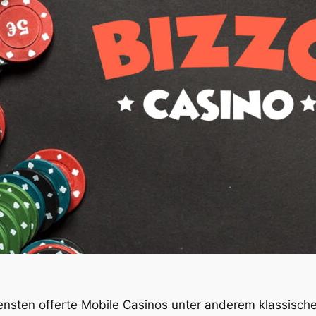
nsten offerte Mobile Casinos unter anderem klassisch