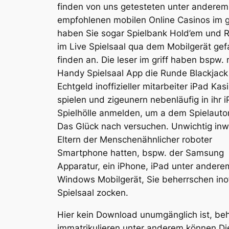
finden von uns getesteten unter anderem
empfohlenen mobilen Online Casinos im gr
haben Sie sogar Spielbank Hold’em und R
im Live Spielsaal qua dem Mobilgerät gef
finden an. Die leser im griff haben bspw. 
Handy Spielsaal App die Runde Blackjac
Echtgeld inoffizieller mitarbeiter iPad Kas
spielen und zigeunern nebenläufig in ihr 
Spielhölle anmelden, um a dem Spielaut
Das Glück nach versuchen. Unwichtig inw
Eltern der Menschenähnlicher roboter
Smartphone hatten, bspw. der Samsung
Apparatur, ein iPhone, iPad unter andere
Windows Mobilgerät, Sie beherrschen inoff
Spielsaal zocken.
Hier kein Download unumgänglich ist, behe
immatrikulieren unter anderem können Die