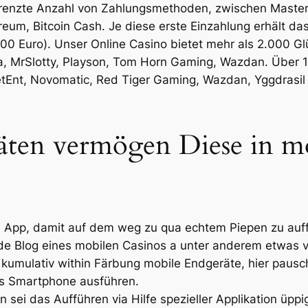
grenzte Anzahl von Zahlungsmethoden, zwischen Master
reum, Bitcoin Cash. Je diese erste Einzahlung erhält d
000 Euro). Unser Online Casino bietet mehr als 2.000 G
a, MrSlotty, Playson, Tom Horn Gaming, Wazdan.
Über 1
etEnt, Novomatic, Red Tiger Gaming, Wazdan, Yggdrasi
ten vermögen Diese in mo
al App, damit auf dem weg zu qua echtem Piepen zu auf
e Blog eines mobilen Casinos a unter anderem etwas v
kumulativ within Färbung mobile Endgeräte, hier pausch
rs Smartphone ausführen.
sei das Aufführen via Hilfe spezieller Applikation üpp