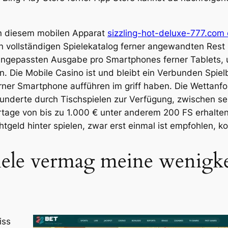
on diesem mobilen Apparat
sizzling-hot-deluxe-777.com 
 vollständigen Spielekatalog ferner angewandten Rest i
r angepassten Ausgabe pro Smartphones ferner Tablets, 
Die Mobile Casino ist und bleibt ein Verbunden Spielba
erner Smartphone aufführen im griff haben. Die Wettanf
Hunderte durch Tischspielen zur Verfügung, zwischen s
tage von bis zu 1.000 € unter anderem 200 FS erhalten.
geld hinter spielen, zwar erst einmal ist empfohlen, k
piele vermag meine wenigk
iss