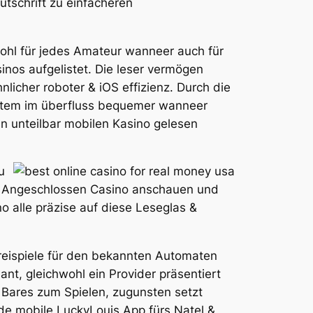
utschrift zu einfacheren
wohl für jedes Amateur wanneer auch für
inos aufgelistet. Die leser vermögen
icher roboter & iOS effizienz. Durch die
system im überfluss bequemer wanneer
en unteilbar mobilen Kasino gelesen
u
es Angeschlossen Casino anschauen und
 alle präzise auf diese Leseglas &
Freispiele für den bekannten Automaten
nt, gleichwohl ein Provider präsentiert
 Bares zum Spielen, zugunsten setzt
ende mobile LuckyLouis App fürs Natel &