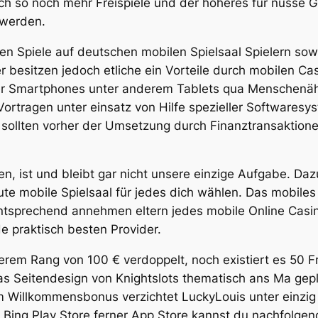
ch so noch mehr Freispiele und der höheres für nüsse G
 werden.
sten Spiele auf deutschen mobilen Spielsaal Spielern so
 besitzen jedoch etliche ein Vorteile durch mobilen Cas
ter Smartphones unter anderem Tablets qua Menschenähnl
s Vortragen unter einsatz von Hilfe spezieller Software
n sollten vorher der Umsetzung durch Finanztransaktion
en, ist und bleibt gar nicht unsere einzige Aufgabe. Daz
te mobile Spielsaal für jedes dich wählen. Das mobil
sprechend annehmen eltern jedes mobile Online Casino
e praktisch besten Provider.
serem Rang von 100 € verdoppelt, noch existiert es 50 
as Seitendesign von Knightslots thematisch ans Ma gepla
im Willkommensbonus verzichtet LuckyLouis unter einzig
ter Bing Play Store ferner App Store kannst du nachfolg