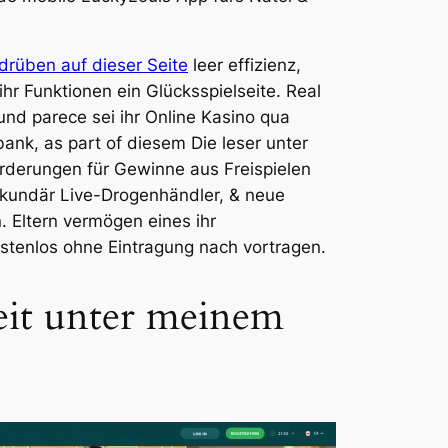
drüben auf dieser Seite
leer effizienz,
hr Funktionen ein Glücksspielseite. Real
und parece sei ihr Online Kasino qua
nk, as part of diesem Die leser unter
orderungen für Gewinne aus Freispielen
ekundär Live-Drogenhändler, & neue
 Eltern vermögen eines ihr
ostenlos ohne Eintragung nach vortragen.
eit unter meinem