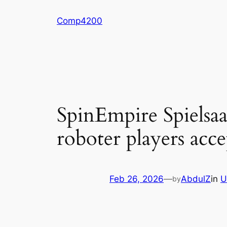
Skip
Comp4200
to
content
SpinEmpire Spielsa
roboter players acc
Feb 26, 2026
—
AbdulZ
in
U
by