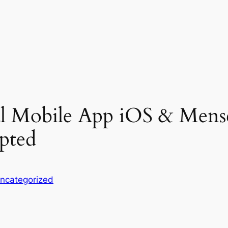
al Mobile App iOS & Mens
epted
ncategorized