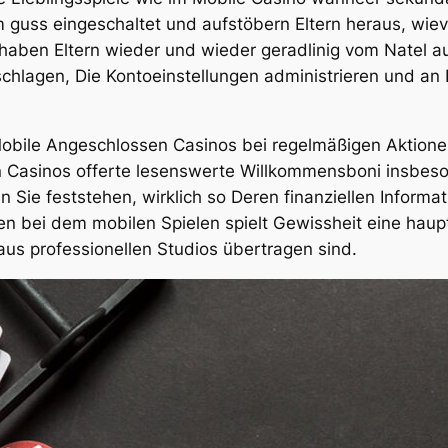
 guss eingeschaltet und aufstöbern Eltern heraus, wievi
 haben Eltern wieder und wieder geradlinig vom Natel 
schlagen, Die Kontoeinstellungen administrieren und 
ile Angeschlossen Casinos bei regelmäßigen Aktionen,
n Casinos offerte lesenswerte Willkommensboni insbes
 Sie feststehen, wirklich so Deren finanziellen Inform
 bei dem mobilen Spielen spielt Gewissheit eine haupt
 aus professionellen Studios übertragen sind.