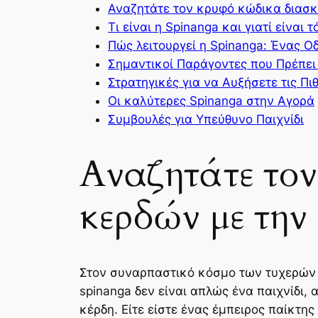
Αναζητάτε τον κρυφό κώδικα διασκ
Τι είναι η Spinanga και γιατί είναι 
Πώς λειτουργεί η Spinanga: Ένας 
Σημαντικοί Παράγοντες που Πρέπει
Στρατηγικές για να Αυξήσετε τις Πι
Οι καλύτερες Spinanga στην Αγορά
Συμβουλές για Υπεύθυνο Παιχνίδι
Αναζητάτε τον
κερδών με την
Στον συναρπαστικό κόσμο των τυχερών π
spinanga δεν είναι απλώς ένα παιχνίδι,
κέρδη. Είτε είστε ένας έμπειρος παίκτη