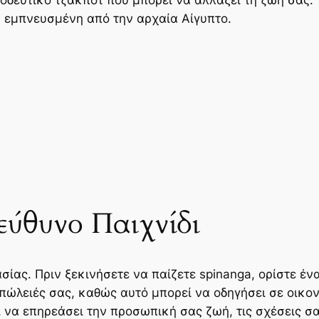
οδευτικό τζακπότ που μπορεί να αλλάξει τη ζωή σας.
 εμπνευσμένη από την αρχαία Αίγυπτο.
εύθυνο Παιχνίδι
σίας. Πριν ξεκινήσετε να παίζετε spinanga, ορίστε έν
πώλειές σας, καθώς αυτό μπορεί να οδηγήσει σε οικο
ι να επηρεάσει την προσωπική σας ζωή, τις σχέσεις σα