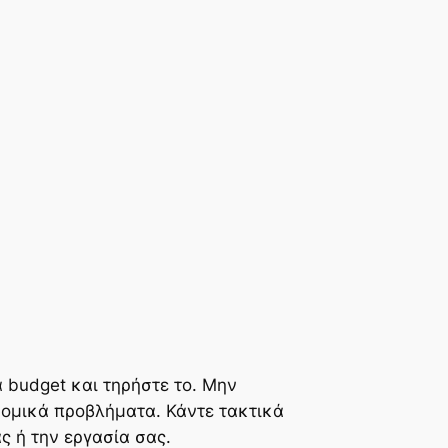
α budget και τηρήστε το. Μην
νομικά προβλήματα. Κάντε τακτικά
ς ή την εργασία σας.