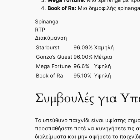
Mega Fortune:
Μια spinanga με προ
Book of Ra:
Μια δημοφιλής spinanga
Spinanga
RTP
Διακύμανση
Starburst
96.09%
Χαμηλή
Gonzo’s Quest
96.00%
Μέτρια
Mega Fortune
96.6%
Υψηλή
Book of Ra
95.10%
Υψηλή
Συμβουλές για Υπ
Το υπεύθυνο παιχνίδι είναι υψίστης σημα
προσπαθήσετε ποτέ να κυνηγήσετε τις α
διαλείμματα και μην αφήσετε το παιχνίδ