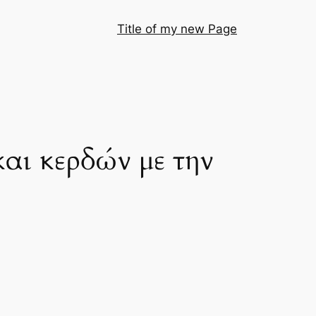
Title of my new Page
αι κερδών με την