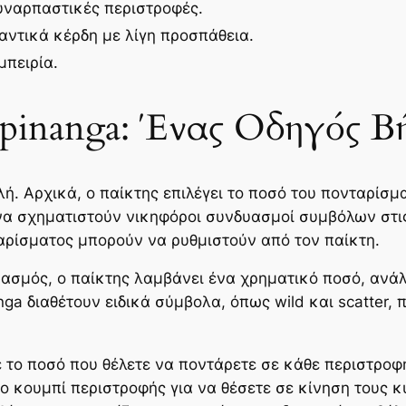
υναρπαστικές περιστροφές.
αντικά κέρδη με λίγη προσπάθεια.
μπειρία.
Spinanga: Ένας Οδηγός 
λή. Αρχικά, ο παίκτης επιλέγει το ποσό του πονταρίσμ
ι να σχηματιστούν νικηφόροι συνδυασμοί συμβόλων στ
αρίσματος μπορούν να ρυθμιστούν από τον παίκτη.
υασμός, ο παίκτης λαμβάνει ένα χρηματικό ποσό, ανά
nga διαθέτουν ειδικά σύμβολα, όπως wild και scatter,
 το ποσό που θέλετε να ποντάρετε σε κάθε περιστροφ
ο κουμπί περιστροφής για να θέσετε σε κίνηση τους κ