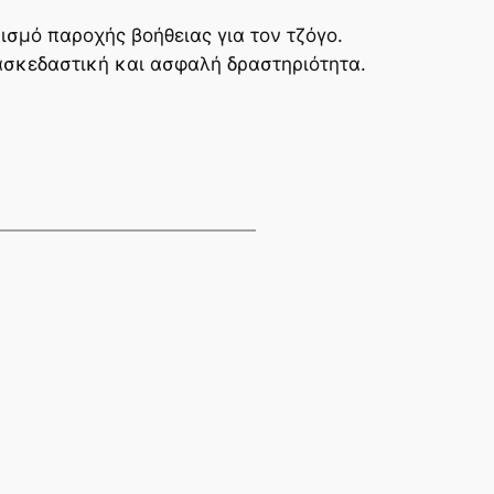
νισμό παροχής βοήθειας για τον τζόγο.
ιασκεδαστική και ασφαλή δραστηριότητα.