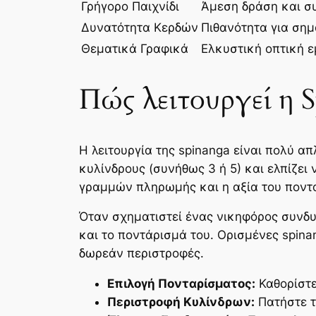
Γρήγορο Παιχνίδι
Άμεση δράση και σ
Δυνατότητα Κερδών
Πιθανότητα για σημ
Θεματικά Γραφικά
Ελκυστική οπτική ε
Πώς λειτουργεί η 
Η λειτουργία της spinanga είναι πολύ απ
κυλίνδρους (συνήθως 3 ή 5) και ελπίζε
γραμμών πληρωμής και η αξία του ποντ
Όταν σχηματιστεί ένας νικηφόρος συνδ
και το ποντάρισμά του. Ορισμένες spina
δωρεάν περιστροφές.
Επιλογή Πονταρίσματος:
Καθορίστε
Περιστροφή Κυλίνδρων:
Πατήστε τ