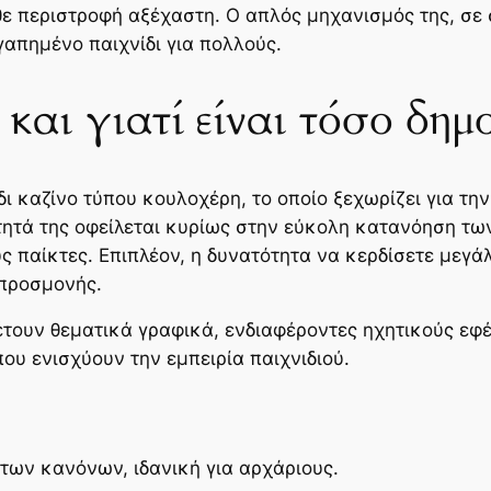
θε περιστροφή αξέχαστη. Ο απλός μηχανισμός της, σε
γαπημένο παιχνίδι για πολλούς.
 και γιατί είναι τόσο δημ
δι καζίνο τύπου κουλοχέρη, το οποίο ξεχωρίζει για τη
τητά της οφείλεται κυρίως στην εύκολη κατανόηση τω
υς παίκτες. Επιπλέον, η δυνατότητα να κερδίσετε μεγ
 προσμονής.
έτουν θεματικά γραφικά, ενδιαφέροντες ηχητικούς εφέ
ου ενισχύουν την εμπειρία παιχνιδιού.
των κανόνων, ιδανική για αρχάριους.