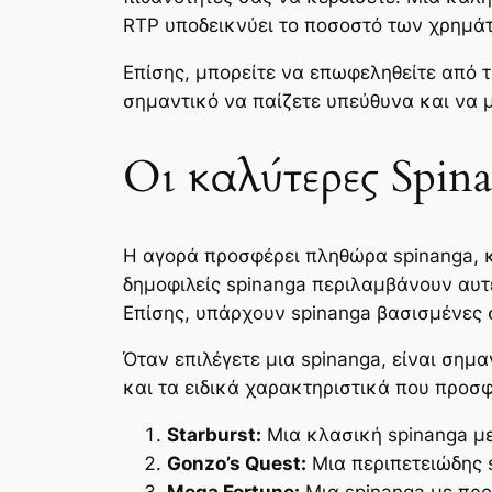
RTP υποδεικνύει το ποσοστό των χρημά
Επίσης, μπορείτε να επωφεληθείτε από τ
σημαντικό να παίζετε υπεύθυνα και να 
Οι καλύτερες Spin
Η αγορά προσφέρει πληθώρα spinanga, κ
δημοφιλείς spinanga περιλαμβάνουν αυτέ
Επίσης, υπάρχουν spinanga βασισμένες 
Όταν επιλέγετε μια spinanga, είναι σημ
και τα ειδικά χαρακτηριστικά που προσφ
Starburst:
Μια κλασική spinanga μ
Gonzo’s Quest:
Μια περιπετειώδης 