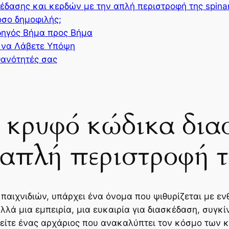
έδασης και κερδών με την απλή περιστροφή της spina
τόσο δημοφιλής;
Οδηγός Βήμα προς Βήμα
 να Λάβετε Υπόψη
θανότητές σας
 κρυφό κώδικα δια
 απλή περιστροφή τη
αιχνιδιών, υπάρχει ένα όνομα που ψιθυρίζεται με ε
 αλλά μια εμπειρία, μια ευκαιρία για διασκέδαση, συγ
ς είτε ένας αρχάριος που ανακαλύπτει τον κόσμο των κ