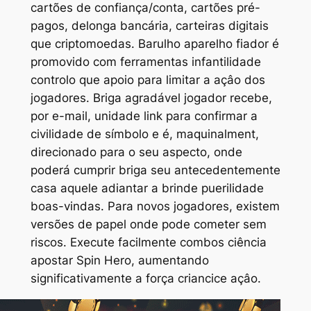
cartões de confiança/conta, cartões pré-
pagos, delonga bancária, carteiras digitais
que criptomoedas. Barulho aparelho fiador é
promovido com ferramentas infantilidade
controlo que apoio para limitar a açâo dos
jogadores. Briga agradável jogador recebe,
por e-mail, unidade link para confirmar a
civilidade de símbolo e é, maquinalment,
direcionado para o seu aspecto, onde
poderá cumprir briga seu antecedentemente
casa aquele adiantar a brinde puerilidade
boas-vindas. Para novos jogadores, existem
versões de papel onde pode cometer sem
riscos. Execute facilmente combos ciência
apostar Spin Hero, aumentando
significativamente a força criancice açâo.