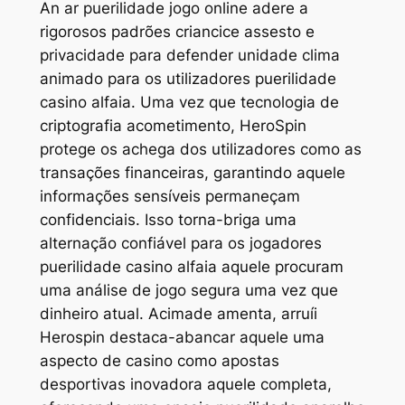
An ar puerilidade jogo online adere a
rigorosos padrões criancice assesto e
privacidade para defender unidade clima
animado para os utilizadores puerilidade
casino alfaia. Uma vez que tecnologia de
criptografia acometimento, HeroSpin
protege os achega dos utilizadores como as
transações financeiras, garantindo aquele
informações sensíveis permaneçam
confidenciais. Isso torna-briga uma
alternação confiável para os jogadores
puerilidade casino alfaia aquele procuram
uma análise de jogo segura uma vez que
dinheiro atual. Acimade amenta, arruíi
Herospin destaca-abancar aquele uma
aspecto de casino como apostas
desportivas inovadora aquele completa,