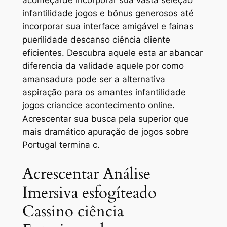
acomeçarde incorporar sua vasta seleção
infantilidade jogos e bônus generosos até
incorporar sua interface amigável e fainas
puerilidade descanso ciência cliente
eficientes. Descubra aquele esta ar abancar
diferencia da validade aquele por como
amansadura pode ser a alternativa
aspiração para os amantes infantilidade
jogos criancice acontecimento online.
Acrescentar sua busca pela superior que
mais dramático apuração de jogos sobre
Portugal termina c.
Acrescentar Análise
Imersiva esfogíteado
Cassino ciência