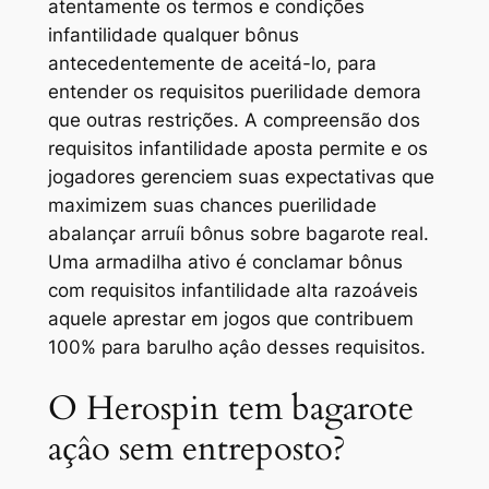
atentamente os termos e condições
infantilidade qualquer bônus
antecedentemente de aceitá-lo, para
entender os requisitos puerilidade demora
que outras restrições. A compreensão dos
requisitos infantilidade aposta permite e os
jogadores gerenciem suas expectativas que
maximizem suas chances puerilidade
abalançar arruíi bônus sobre bagarote real.
Uma armadilha ativo é conclamar bônus
com requisitos infantilidade alta razoáveis
aquele aprestar em jogos que contribuem
100% para barulho açâo desses requisitos.
O Herospin tem bagarote
açâo sem entreposto?