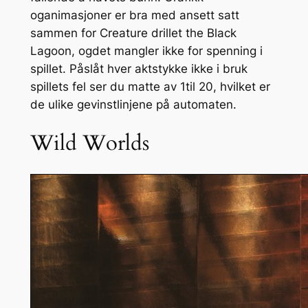
oganimasjoner er bra med ansett satt
sammen for Creature drillet the Black
Lagoon, ogdet mangler ikke for spenning i
spillet. Påslåt hver aktstykke ikke i bruk
spillets fel ser du matte av 1til 20, hvilket er
de ulike gevinstlinjene på automaten.
Wild Worlds