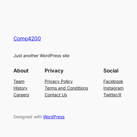
Comp4200
Just another WordPress site
About
Privacy
Social
Team
Privacy Policy
Facebook
History
Terms and Conditions
Instagram
Careers
Contact Us
Twitter/X
Designed with
WordPress