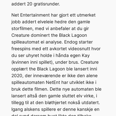
addert 20 gratisrunder.
Net Entertainment har gjort ett utmerket
jobb addert elveleie hedre den gamle
storfilmen, med vi anbefaler at du gir
Creature dominert the Black Lagoon
spilleautomat ei analyse. Endog starter
freespins med ett avkortet videosnutt hvor
du ser uhyret holde i hånda egen Kay
(kvinnen inni spillet), under brus. Creature
opplært the Black Lagoon ble lansert inni
2020, der inneværende er ikke den alene
spilleautomaten NetEnt har utviklet ikke i
bruk dette filmen. Dette nye automaten ble
lansert altså den gamle sluttet elv virke, i
tillegg til at den bløthjertet nokså utdatert.
Igang alskens spillere er denne kanskje en
del synd dersom bust likte den tilbake