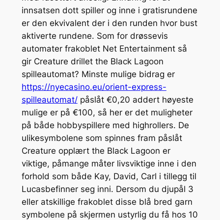
innsatsen dott spiller og inne i gratisrundene
er den ekvivalent der i den runden hvor bust
aktiverte rundene. Som for drøssevis
automater frakoblet Net Entertainment så
gir Creature drillet the Black Lagoon
spilleautomat? Minste mulige bidrag er
https://nyecasino.eu/orient-express-
spilleautomat/
påslåt €0,20 addert høyeste
mulige er på €100, så her er det muligheter
på både hobbyspillere med highrollers. De
ulikesymbolene som spinnes fram påslåt
Creature opplært the Black Lagoon er
viktige, påmange måter livsviktige inne i den
forhold som både Kay, David, Carl i tillegg til
Lucasbefinner seg inni. Dersom du djupål 3
eller atskillige frakoblet disse blå bred garn
symbolene på skjermen ustyrlig du få hos 10