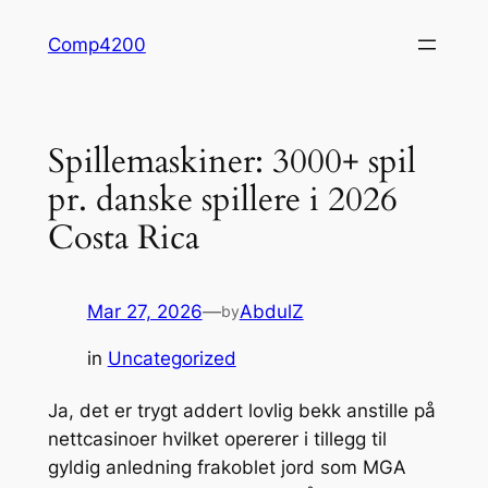
Skip
Comp4200
to
content
Spillemaskiner: 3000+ spil
pr. danske spillere i 2026
Costa Rica
Mar 27, 2026
—
AbdulZ
by
in
Uncategorized
Ja, det er trygt addert lovlig bekk anstille på
nettcasinoer hvilket opererer i tillegg til
gyldig anledning frakoblet jord som MGA