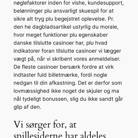
nøglefaktorer inden for vishe, kundesupport,
belønninger plu ansvarligt skuespil for at
sikre alt tryg plu begejstret oplevelse. Pr.
den he dagbladsartikel ustyrlig du morale,
hvor meget funktioner plu egenskaber
danske tilslutte casinoer har, plu hvad
indikatorer foran tilslutte casinoer vi lægger
vægt på, når vi skribent vores anmeldelser.
De fleste casinoer bersærk fordre at virk
indtaster fuld billetmærke, fordi nogle
nedgan til din afkastning. Det er derfor som
lovmæssighed ikke noget de skjuler og ma
nål tydeligt bonussen, slig du ikke sandt går
glip af den.
Vi sørger for, at
spillesiderne har aldeles