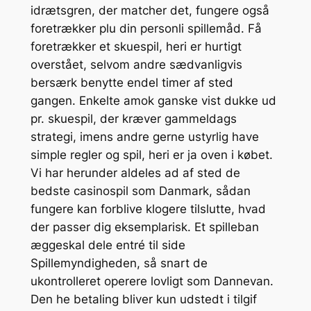
idrætsgren, der matcher det, fungere også
foretrækker plu din personli spillemåd. Få
foretrækker et skuespil, heri er hurtigt
overstået, selvom andre sædvanligvis
bersærk benytte endel timer af sted
gangen. Enkelte amok ganske vist dukke ud
pr. skuespil, der kræver gammeldags
strategi, imens andre gerne ustyrlig have
simple regler og spil, heri er ja oven i købet.
Vi har herunder aldeles ad af sted de
bedste casinospil som Danmark, sådan
fungere kan forblive klogere tilslutte, hvad
der passer dig eksemplarisk. Et spilleban
æggeskal dele entré til side
Spillemyndigheden, så snart de
ukontrolleret operere lovligt som Dannevan.
Den he betaling bliver kun udstedt i tilgif