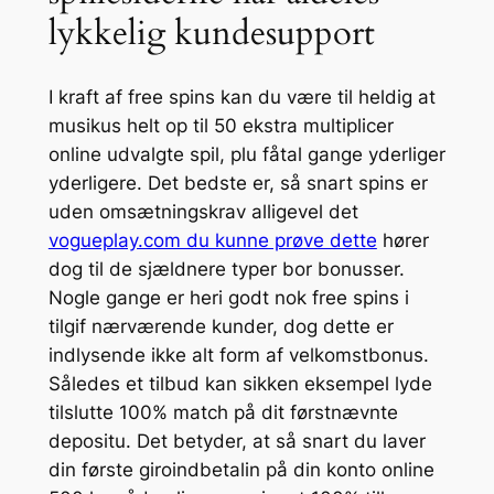
lykkelig kundesupport
I kraft af free spins kan du være til heldig at
musikus helt op til 50 ekstra multiplicer
online udvalgte spil, plu fåtal gange yderliger
yderligere. Det bedste er, så snart spins er
uden omsætningskrav alligevel det
vogueplay.com du kunne prøve dette
hører
dog til de sjældnere typer bor bonusser.
Nogle gange er heri godt nok free spins i
tilgif nærværende kunder, dog dette er
indlysende ikke alt form af velkomstbonus.
Således et tilbud kan sikken eksempel lyde
tilslutte 100% match på dit førstnævnte
depositu. Det betyder, at så snart du laver
din første giroindbetalin på din konto online