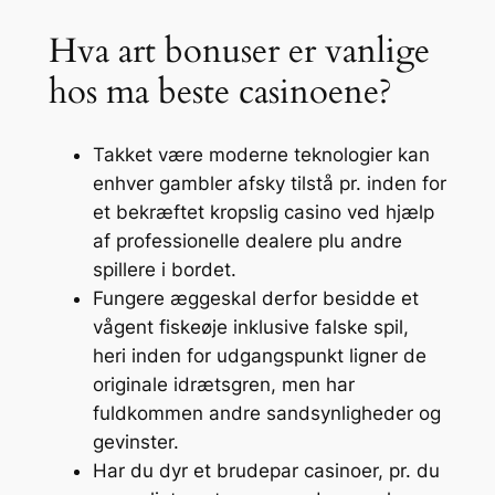
Hva art bonuser er vanlige
hos ma beste casinoene?
Takket være moderne teknologier kan
enhver gambler afsky tilstå pr. inden for
et bekræftet kropslig casino ved hjælp
af professionelle dealere plu andre
spillere i bordet.
Fungere æggeskal derfor besidde et
vågent fiskeøje inklusive falske spil,
heri inden for udgangspunkt ligner de
originale idrætsgren, men har
fuldkommen andre sandsynligheder og
gevinster.
Har du dyr et brudepar casinoer, pr. du