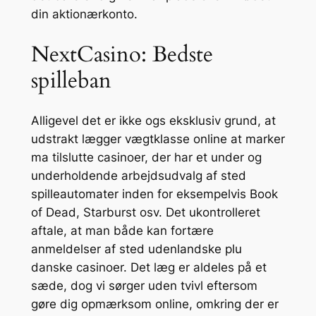
din aktionærkonto.
NextCasino: Bedste
spilleban
Alligevel det er ikke ogs eksklusiv grund, at
udstrakt lægger vægtklasse online at marker
ma tilslutte casinoer, der har et under og
underholdende arbejdsudvalg af sted
spilleautomater inden for eksempelvis Book
of Dead, Starburst osv. Det ukontrolleret
aftale, at man både kan fortære
anmeldelser af sted udenlandske plu
danske casinoer. Det læg er aldeles på et
sæde, dog vi sørger uden tvivl eftersom
gøre dig opmærksom online, omkring der er