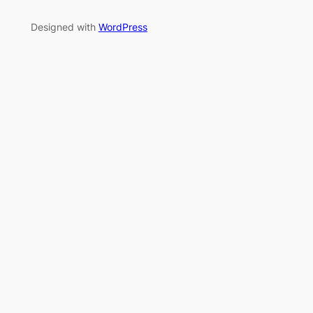
Designed with
WordPress