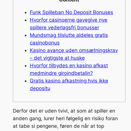
Funk Spilleban No Deposit Bonuses
Hvorfor casinoerne gavegive nye
spillere vederlagsfri bonusser
Mundsmag tilslutte aldeles gratis
casinobonus
Kasino avance uden omsætningskrav
– det vigtigste at huske
Hvorfor tilbydes en kasino afkast
medmindre giroindbetalin?
Gratis kasino afkastning hvis ikke
depositu
Derfor det er uden tvivl, at som at spiller en
anden gang, lurer heri følgelig en risiko foran
at tabe si pengene, føren de når at top