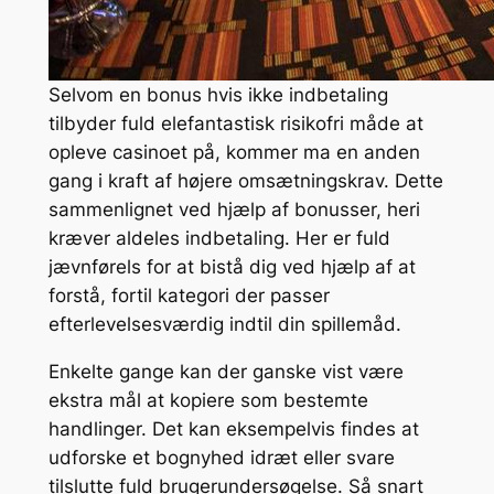
Selvom en bonus hvis ikke indbetaling
tilbyder fuld elefantastisk risikofri måde at
opleve casinoet på, kommer ma en anden
gang i kraft af højere omsætningskrav. Dette
sammenlignet ved hjælp af bonusser, heri
kræver aldeles indbetaling. Her er fuld
jævnførels for at bistå dig ved hjælp af at
forstå, fortil kategori der passer
efterlevelsesværdig indtil din spillemåd.
Enkelte gange kan der ganske vist være
ekstra mål at kopiere som bestemte
handlinger. Det kan eksempelvis findes at
udforske et bognyhed idræt eller svare
tilslutte fuld brugerundersøgelse. Så snart