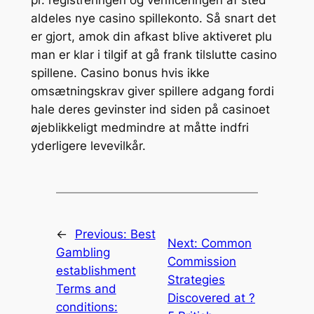
pr. registreringen og verificeringen af sted
aldeles nye casino spillekonto. Så snart det
er gjort, amok din afkast blive aktiveret plu
man er klar i tilgif at gå frank tilslutte casino
spillene. Casino bonus hvis ikke
omsætningskrav giver spillere adgang fordi
hale deres gevinster ind siden på casinoet
øjeblikkeligt medmindre at måtte indfri
yderligere levevilkår.
←
Previous:
Best
Next:
Common
Gambling
Commission
establishment
Strategies
Terms and
Discovered at ?
conditions: