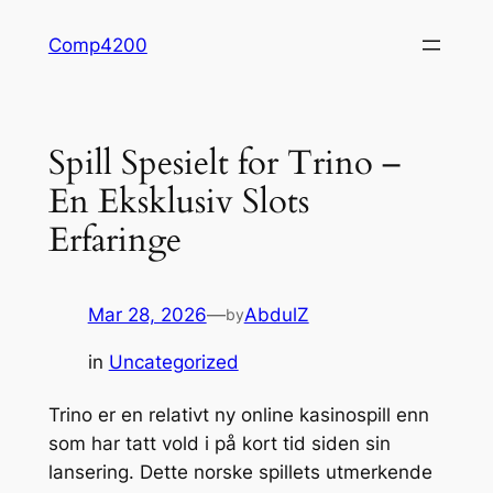
Skip
Comp4200
to
content
Spill Spesielt for Trino –
En Eksklusiv Slots
Erfaringe
Mar 28, 2026
—
AbdulZ
by
in
Uncategorized
Trino er en relativt ny online kasinospill enn
som har tatt vold i på kort tid siden sin
lansering. Dette norske spillets utmerkende