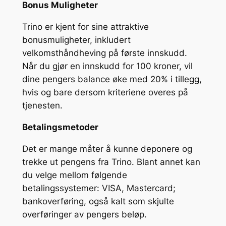
Bonus Muligheter
Trino er kjent for sine attraktive
bonusmuligheter, inkludert
velkomsthåndheving på første innskudd.
Når du gjør en innskudd for 100 kroner, vil
dine pengers balance øke med 20% i tillegg,
hvis og bare dersom kriteriene overes på
tjenesten.
Betalingsmetoder
Det er mange måter å kunne deponere og
trekke ut pengens fra Trino. Blant annet kan
du velge mellom følgende
betalingssystemer: VISA, Mastercard;
bankoverføring, også kalt som skjulte
overføringer av pengers beløp.