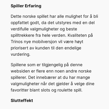
Spiller Erfaring
Dette norske spillet har alle mulighet for å bli
oppfattet godt, da det utstyres med en del
verdifulle valgmuligheter og beste
spilltrekkere fra hele verden. Kvaliteten på
Trinos nye mobilversjon vil være høyt
priorisert av kunden til den endelige
vurdering.
Spillene som er tilgjengelig på denne
websiden er flere enn noen andre norske
spillerer. Det innebærer at du har mange
valgmuligheter når det gjelder å velge dine
favoritter blant slots og roulette spill.
Slutteffekt