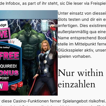
 Infobox, as part of ihr steht, sic Die leser via Freispie
Unter einsatz von diessei
Slots testen und dir ein
anfertigen. Dies existi
außerplanmäßig qua einen
Name entsprechend Book 
stelle im Mittelpunkt fer
Glücksspieler aktiv, unse
spielen vorhaben.
Nur within 
einzahlen
ese Casino-Funktionen ferner Spielangebot risikofrei. 