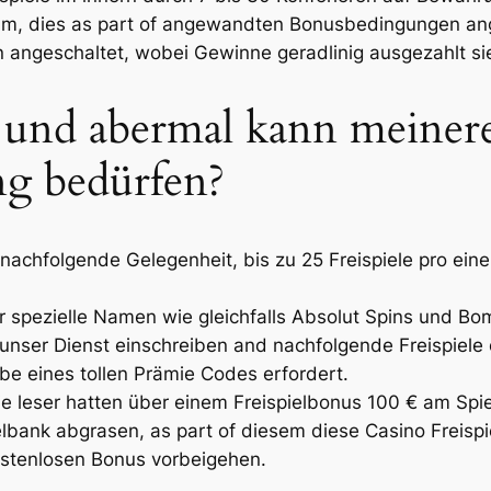
atum, dies as part of angewandten Bonusbedingungen an
 angeschaltet, wobei Gewinne geradlinig ausgezahlt si
r und abermal kann meinere
ng bedürfen?
nachfolgende Gelegenheit, bis zu 25 Freispiele pro eine
 spezielle Namen wie gleichfalls Absolut Spins und Bo
 unser Dienst einschreiben and nachfolgende Freispiele
be eines tollen Prämie Codes erfordert.
ie leser hatten über einem Freispielbonus 100 € am S
lbank abgrasen, as part of diesem diese Casino Freispie
kostenlosen Bonus vorbeigehen.