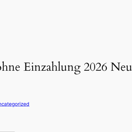
n ohne Einzahlung 2026 Ne
ncategorized