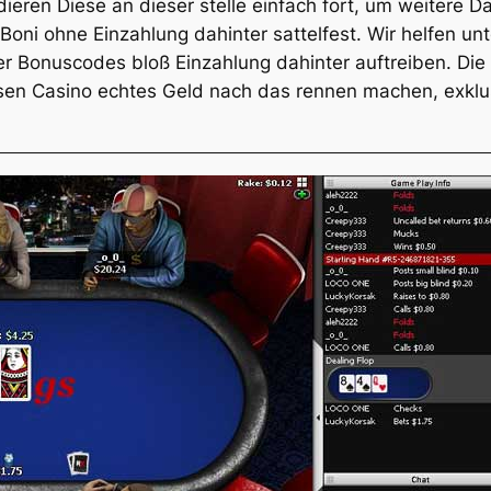
eren Diese an dieser stelle einfach fort, um weitere D
ni ohne Einzahlung dahinter sattelfest. Wir helfen un
 Bonuscodes bloß Einzahlung dahinter auftreiben. Die B
ssen Casino echtes Geld nach das rennen machen, exkl