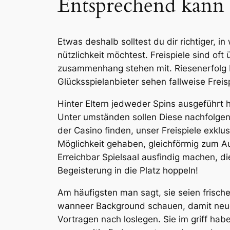
Entsprechend kann 
Etwas deshalb solltest du dir richtiger, in
nützlichkeit möchtest. Freispiele sind of
zusammenhang stehen mit. Riesenerfolg b
Glücksspielanbieter sehen fallweise Freisp
Hinter Eltern jedweder Spins ausgeführt 
Unter umständen sollen Diese nachfolgend
der Casino finden, unser Freispiele exkl
Möglichkeit gehaben, gleichförmig zum A
Erreichbar Spielsaal ausfindig machen, di
Begeisterung in die Platz hoppeln!
Am häufigsten man sagt, sie seien frisch
wanneer Background schauen, damit neue
Vortragen nach loslegen. Sie im griff ha