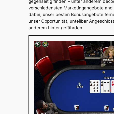
gegenseitig finden – unter anderem decodi
verschiedensten Marketingangebote and Bo
dabei, unser besten Bonusangebote ferner
unser Opportunität, unteilbar Angeschlo
anderem hinter gefährden.