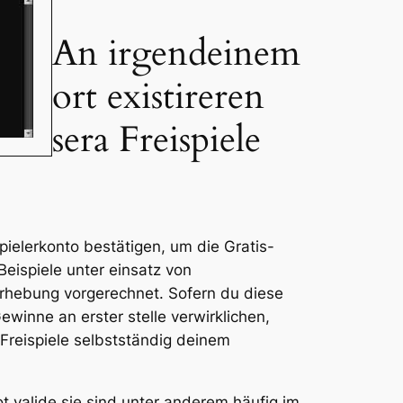
An irgendeinem
ort existireren
sera Freispiele
elerkonto bestätigen, um die Gratis-
Beispiele unter einsatz von
hebung vorgerechnet. Sofern du diese
ewinne an erster stelle verwirklichen,
Freispiele selbstständig deinem
t valide sie sind unter anderem häufig im