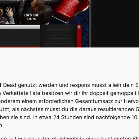
Dead genutzt werden und respons musst allein dein Spi
 Verkettete liste besitzen wir dir ihr doppelt gemoppelt 
nderem einem erforderlichen Gesamtumsatz zur Hervor
nutzt, als nächstes musst du die daraus resultierenden G
ben sie sind. In etwa 24 Stunden sind nachfolgende 10 
n.
 so gut wie pauschal gleichwohl je einen bestimmten Slo