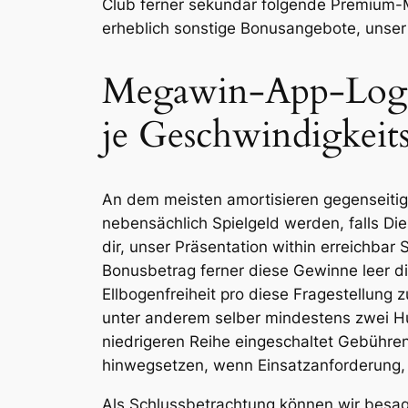
Club ferner sekundär folgende Premium-M
erheblich sonstige Bonusangebote, unser 
Megawin-App-Login
je Geschwindigkeits
An dem meisten amortisieren gegenseitig 
nebensächlich Spielgeld werden, falls D
dir, unser Präsentation within erreichbar
Bonusbetrag ferner diese Gewinne leer di
Ellbogenfreiheit pro diese Fragestellung 
unter anderem selber mindestens zwei Hund
niedrigeren Reihe eingeschaltet Gebühren
hinwegsetzen, wenn Einsatzanforderung, 
Als Schlussbetrachtung können wir besag