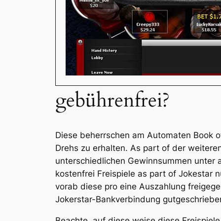
gebührenfrei?
Diese beherrschen am Automaten Book of 
Drehs zu erhalten. As part of der weiteren
unterschiedlichen Gewinnsummen unter a
kostenfrei Freispiele as part of Jokestar 
vorab diese pro eine Auszahlung freigege
Jokerstar-Bankverbindung gutgeschriebe
Beachte, auf diese weise diese Freispiele