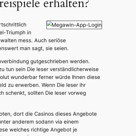
ispiele erhalten?
tschrittlich
el-Triumph in
 walten mess. Auch seriöse
tenswert man sagt, sie seien.
ntoverbindung gutgeschrieben werden.
u tun sein Die leser verständlicherweise
solut wunderbar ferner würde Ihnen diese
ld zu erwerben. Wenn Die leser ihr
h schenkt, sollten Die leser vorweg
boten, dort die Casinos dieses Angebote
unter anderem sodann via einem
ese welches richtige Angebot je