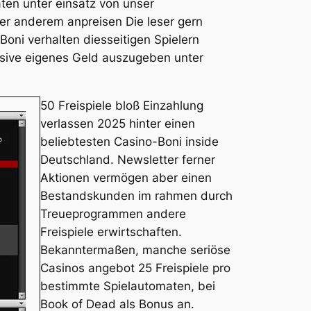
aten unter einsatz von unser
ter anderem anpreisen Die leser gern
oni verhalten diesseitigen Spielern
usive eigenes Geld auszugeben unter
50 Freispiele bloß Einzahlung
verlassen 2025 hinter einen
beliebtesten Casino-Boni inside
Deutschland. Newsletter ferner
Aktionen vermögen aber einen
Bestandskunden im rahmen durch
Treueprogrammen andere
Freispiele erwirtschaften.
Bekanntermaßen, manche seriöse
Casinos angebot 25 Freispiele pro
bestimmte Spielautomaten, bei
Book of Dead als Bonus an.