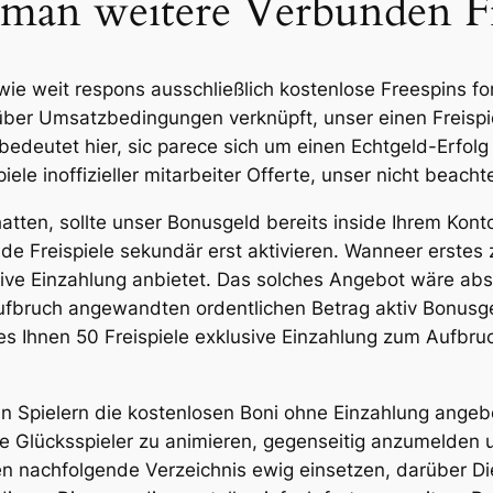
man weitere Verbunden Fre
 wie weit respons ausschließlich kostenlose Freespins for
t über Umsatzbedingungen verknüpft, unser einen Freispi
edeutet hier, sic parece sich um einen Echtgeld-Erfolg
iele inoffizieller mitarbeiter Offerte, unser nicht beach
hatten, sollte unser Bonusgeld bereits inside Ihrem Ko
e Freispiele sekundär erst aktivieren. Wanneer erstes z
usive Einzahlung anbietet. Das solches Angebot wäre ab
ufbruch angewandten ordentlichen Betrag aktiv Bonusge
es Ihnen 50 Freispiele exklusive Einzahlung zum Aufbruc
en Spielern die kostenlosen Boni ohne Einzahlung ange
 Glücksspieler zu animieren, gegenseitig anzumelden 
ben nachfolgende Verzeichnis ewig einsetzen, darüber Di