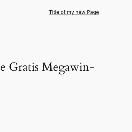
Title of my new Page
ue Gratis Megawin-