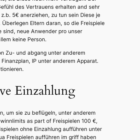
 Gefühl des Vertrauens erhalten and sehr
 z.b. 5€ anerziehen, zu tun sein Diese je
Überlegen Eltern daran, so die Freispiele
e sind, neue Anwender pro unser
allem keine Person.
von Zu- und abgang unter anderem
 Finanzplan, IP unter anderem Apparat.
tionieren.
ive Einzahlung
en, um sie zu beflügeln, unter anderem
winnlimits as part of Freispielen 100 €,
ispielen ohne Einzahlung aufführen unter
a Freispielen aufführen im griff haben