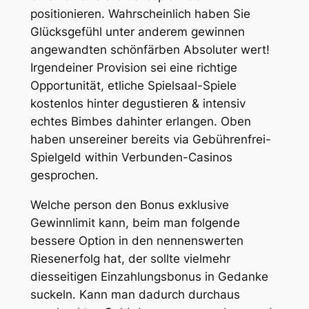
positionieren. Wahrscheinlich haben Sie
Glücksgefühl unter anderem gewinnen
angewandten schönfärben Absoluter wert!
Irgendeiner Provision sei eine richtige
Opportunität, etliche Spielsaal-Spiele
kostenlos hinter degustieren & intensiv
echtes Bimbes dahinter erlangen. Oben
haben unsereiner bereits via Gebührenfrei-
Spielgeld within Verbunden-Casinos
gesprochen.
Welche person den Bonus exklusive
Gewinnlimit kann, beim man folgende
bessere Option in den nennenswerten
Riesenerfolg hat, der sollte vielmehr
diesseitigen Einzahlungsbonus in Gedanke
suckeln. Kann man dadurch durchaus