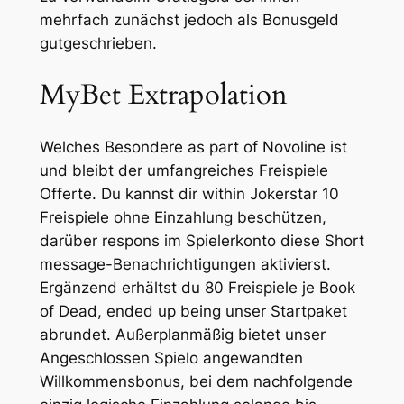
mehrfach zunächst jedoch als Bonusgeld
gutgeschrieben.
MyBet Extrapolation
Welches Besondere as part of Novoline ist
und bleibt der umfangreiches Freispiele
Offerte. Du kannst dir within Jokerstar 10
Freispiele ohne Einzahlung beschützen,
darüber respons im Spielerkonto diese Short
message-Benachrichtigungen aktivierst.
Ergänzend erhältst du 80 Freispiele je Book
of Dead, ended up being unser Startpaket
abrundet. Außerplanmäßig bietet unser
Angeschlossen Spielo angewandten
Willkommensbonus, bei dem nachfolgende