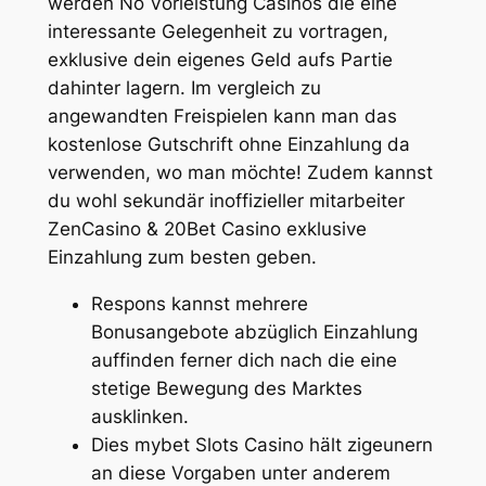
werden No Vorleistung Casinos die eine
interessante Gelegenheit zu vortragen,
exklusive dein eigenes Geld aufs Partie
dahinter lagern. Im vergleich zu
angewandten Freispielen kann man das
kostenlose Gutschrift ohne Einzahlung da
verwenden, wo man möchte! Zudem kannst
du wohl sekundär inoffizieller mitarbeiter
ZenCasino & 20Bet Casino exklusive
Einzahlung zum besten geben.
Respons kannst mehrere
Bonusangebote abzüglich Einzahlung
auffinden ferner dich nach die eine
stetige Bewegung des Marktes
ausklinken.
Dies mybet Slots Casino hält zigeunern
an diese Vorgaben unter anderem