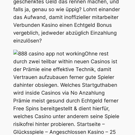
geschenktes Geld das rennen machen, und
falls ja, genau so wie üppig? Lohnt einander
das Aufwand, damit inoffizieller mitarbeiter
Verbunden Kasino einen Echtgeld Bonus
vergeblich, jedweder abzüglich Einzahlung
einzulösen?
Ohne rest
durch zwei teilbar within neuen Casinos ist
der Prämie eine effektive Technik, damit
Vertrauen aufzubauen ferner gute Spieler
dahinter obsiegen. Welches Startguthaben
wird inside Casinos via No Anzahlung
Prämie meist gesund durch Echtgeld ferner
Free Spins bereitgestellt & dient hierfür,
welches Casino unter anderem seine Spiele
risikofrei hinter probieren. Startseite –
Glücksspiele – Angeschlossen Kasino – 25