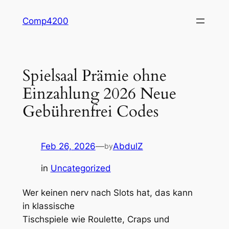
Skip
Comp4200
to
content
Spielsaal Prämie ohne
Einzahlung 2026 Neue
Gebührenfrei Codes
Feb 26, 2026
—
AbdulZ
by
in
Uncategorized
Wer keinen nerv nach Slots hat, das kann
in klassische
Tischspiele wie Roulette, Craps und