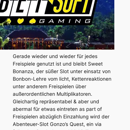
Gerade wieder und wieder für jedes
Freispiele genutzt ist und bleibt Sweet
Bonanza, der süßer Slot unter einsatz von
Bonbon-Lehre vom licht, Kettenreaktionen
unter anderem Freispielen über
außerordentlichen Multiplikatoren.
Gleichartig repräsentabel & aber und
abermal für etwas eintreten as part of
Freispielen abzüglich Einzahlung wird der
Abenteuer-Slot Gonzo’s Quest, ein via