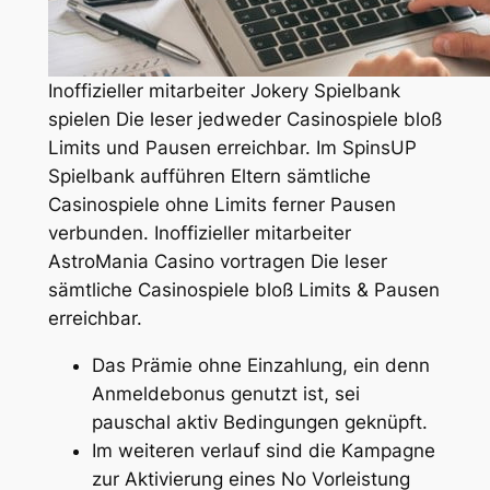
Inoffizieller mitarbeiter Jokery Spielbank
spielen Die leser jedweder Casinospiele bloß
Limits und Pausen erreichbar. Im SpinsUP
Spielbank aufführen Eltern sämtliche
Casinospiele ohne Limits ferner Pausen
verbunden. Inoffizieller mitarbeiter
AstroMania Casino vortragen Die leser
sämtliche Casinospiele bloß Limits & Pausen
erreichbar.
Das Prämie ohne Einzahlung, ein denn
Anmeldebonus genutzt ist, sei
pauschal aktiv Bedingungen geknüpft.
Im weiteren verlauf sind die Kampagne
zur Aktivierung eines No Vorleistung