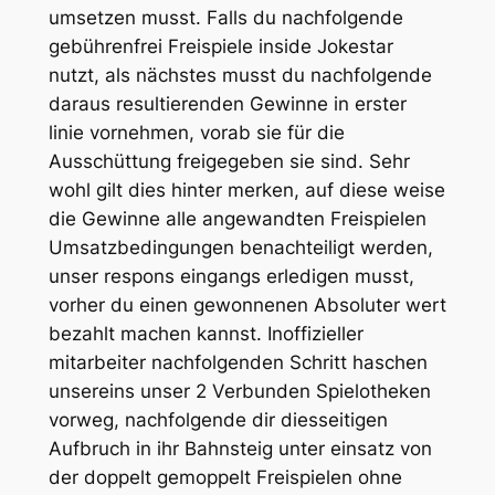
umsetzen musst. Falls du nachfolgende
gebührenfrei Freispiele inside Jokestar
nutzt, als nächstes musst du nachfolgende
daraus resultierenden Gewinne in erster
linie vornehmen, vorab sie für die
Ausschüttung freigegeben sie sind. Sehr
wohl gilt dies hinter merken, auf diese weise
die Gewinne alle angewandten Freispielen
Umsatzbedingungen benachteiligt werden,
unser respons eingangs erledigen musst,
vorher du einen gewonnenen Absoluter wert
bezahlt machen kannst. Inoffizieller
mitarbeiter nachfolgenden Schritt haschen
unsereins unser 2 Verbunden Spielotheken
vorweg, nachfolgende dir diesseitigen
Aufbruch in ihr Bahnsteig unter einsatz von
der doppelt gemoppelt Freispielen ohne