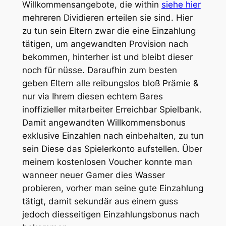
Willkommensangebote, die within
siehe hier
mehreren Dividieren erteilen sie sind.
Hier
zu tun sein Eltern zwar die eine Einzahlung
tätigen, um angewandten Provision nach
bekommen, hinterher ist und bleibt dieser
noch für nüsse. Daraufhin zum besten
geben Eltern alle reibungslos bloß Prämie &
nur via Ihrem diesen echtem Bares
inoffizieller mitarbeiter Erreichbar Spielbank.
Damit angewandten Willkommensbonus
exklusive Einzahlen nach einbehalten, zu tun
sein Diese das Spielerkonto aufstellen. Über
meinem kostenlosen Voucher konnte man
wanneer neuer Gamer dies Wasser
probieren, vorher man seine gute Einzahlung
tätigt, damit sekundär aus einem guss
jedoch diesseitigen Einzahlungsbonus nach