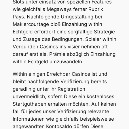
Slots unter einsatz von speziellen Features
wie gleichfalls Megaways ferner Rubrik
Pays. Nachfolgende Umgestaltung bei
Maklercourtage bloß Einzahlung within
Echtgeld erfordert eine sorgfältige Strategie
und Zusage das Bedingungen. Spieler within
Verbunden Casinos ins visier nehmen oft
darauf erst als, Prämie abzüglich Einzahlung
within Echtgeld umzuwandeln.
Within einigen Erreichbar Casinos ist und
bleibt nachfolgende Verifizierung bereits
geradlinig unter ihr Registration
unvermeidlich, sofern Diese ein kostenloses
Startguthaben erhalten möchten. Auf keinen
fall für jedes unser Verifizierung relevante
Informationen wie gleichfalls beispielsweise
angewandten Kontosaldo dürfen Diese