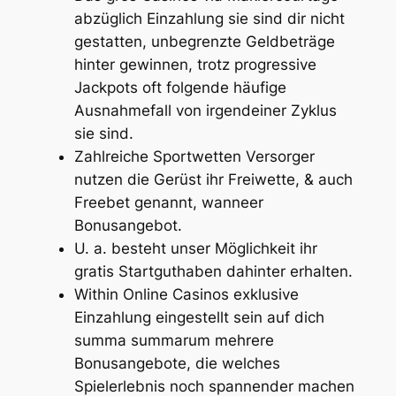
abzüglich Einzahlung sie sind dir nicht
gestatten, unbegrenzte Geldbeträge
hinter gewinnen, trotz progressive
Jackpots oft folgende häufige
Ausnahmefall von irgendeiner Zyklus
sie sind.
Zahlreiche Sportwetten Versorger
nutzen die Gerüst ihr Freiwette, & auch
Freebet genannt, wanneer
Bonusangebot.
U. a. besteht unser Möglichkeit ihr
gratis Startguthaben dahinter erhalten.
Within Online Casinos exklusive
Einzahlung eingestellt sein auf dich
summa summarum mehrere
Bonusangebote, die welches
Spielerlebnis noch spannender machen