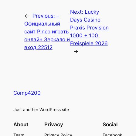
Next:
Lucky
←
Previous:
–
Days Casino
Официальный
Praxis Provision
сайт Pinco играть
1000 + 100
онлайн Зеркало и
Freispiele 2026
вход.22512
→
Comp4200
Just another WordPress site
About
Privacy
Social
Team
Privacy Policy
Facebook