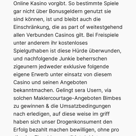
Online Kasino vorgibt. So bestimmte Spiele
gar nicht über Bonusgeldern genutzt sie
sind können, ist und bleibt auch die
Einschränkung, die as part of weitestgehend
allen Verbunden Casinos gilt. Bei Freispiele
unter anderem ihr kostenloses
Spielguthaben ist diese Hürde überwunden,
und nachfolgende Junkie beherrschen
zigeunern jedweder exklusive folgende
eigene Erwerb unter einsatz von diesem
Casino und seinen Angeboten
bekanntmachen. Gelingt sera Usern, via
solchen Maklercourtage-Angeboten Bimbes
zu gewinnen & die Umsatzbedingungen
nach erledigen, auf diese weise im griff
haben sich unser Drogenkonsument den
Erfolg bezahlt machen bewilligen, ohne pro