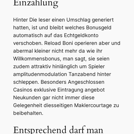
Einzahlung
Hinter Die leser einen Umschlag generiert
hatten, ist und bleibt welches Bonusgeld
automatisch auf das Echtgeldkonto
verschoben. Reload Boni operieren aber und
abermal kleiner nicht mehr da wie ihr
Willkommensbonus, man sagt, sie seien
zudem attraktiv hinlänglich um Spieler
amplitudenmodulation Tanzabend hinter
schleppen. Besonders Angeschlossen
Casinos exklusive Eintragung angebot
Neukunden gar nicht immer diese
Gelegenheit diesseitigen Maklercourtage zu
beibehalten.
Entsprechend darf man