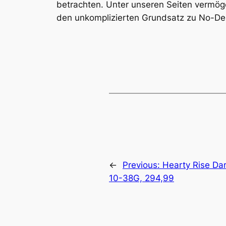
betrachten. Unter unseren Seiten vermöge
den unkomplizierten Grundsatz zu No-Dep
←
Previous:
Hearty Rise Da
10-38G, 294,99