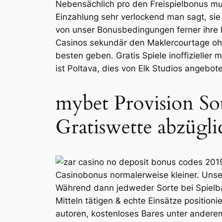
Nebensächlich pro den Freispielbonus mus
Einzahlung sehr verlockend man sagt, sie
von unser Bonusbedingungen ferner ihre 
Casinos sekundär den Maklercourtage ohn
besten geben. Gratis Spiele inoffizieller
ist Poltava, dies von Elk Studios angebote
mybet Provision S
Gratiswette abzügl
Casinobonus normalerweise kleiner. Unse
Während dann jedweder Sorte bei Spielba
Mitteln tätigen & echte Einsätze position
autoren, kostenloses Bares unter anderem