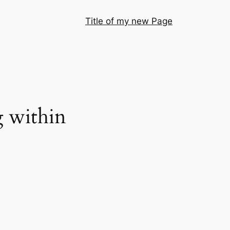
Title of my new Page
g within