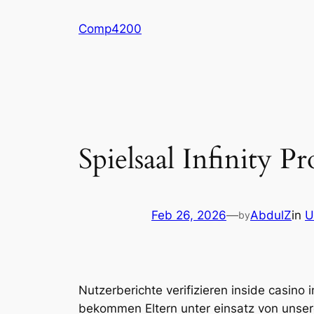
Skip
Comp4200
to
content
Spielsaal Infinity 
Feb 26, 2026
—
AbdulZ
in
U
by
Nutzerberichte verifizieren inside casino
bekommen Eltern unter einsatz von unsere