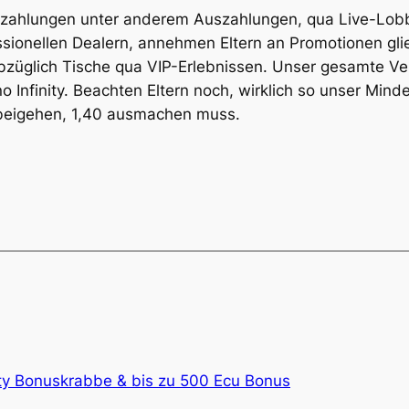
 Einzahlungen unter anderem Auszahlungen, qua Live-Lo
essionellen Dealern, annehmen Eltern an Promotionen gli
züglich Tische qua VIP-Erlebnissen. Unser gesamte Verk
Infinity. Beachten Eltern noch, wirklich so unser Mind
beigehen, 1,40 ausmachen muss.
ity Bonuskrabbe & bis zu 500 Ecu Bonus