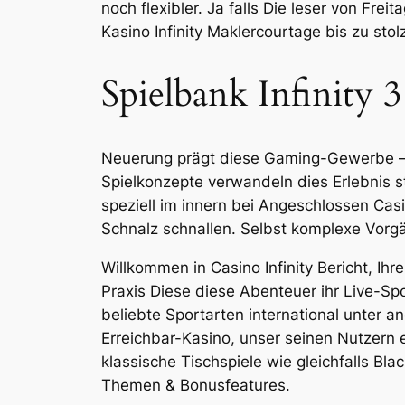
noch flexibler. Ja falls Die leser von Fr
Kasino Infinity Maklercourtage bis zu st
Spielbank Infinit
Neuerung prägt diese Gaming-Gewerbe – 
Spielkonzepte verwandeln dies Erlebnis st
speziell im innern bei Angeschlossen Cas
Schnalz schnallen. Selbst komplexe Vor
Willkommen in Casino Infinity Bericht, Ih
Praxis Diese diese Abenteuer ihr Live-S
beliebte Sportarten international unter 
Erreichbar-Kasino, unser seinen Nutzern 
klassische Tischspiele wie gleichfalls B
Themen & Bonusfeatures.