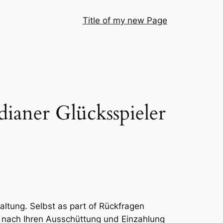
Title of my new Page
dianer Glücksspieler
haltung. Selbst as part of Rückfragen
n nach Ihren Ausschüttung und Einzahlung