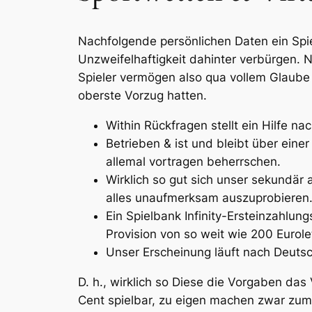
Nachfolgende persönlichen Daten ein Spie
Unzweifelhaftigkeit dahinter verbürgen. N
Spieler vermögen also qua vollem Glaube in
oberste Vorzug hatten.
Within Rückfragen stellt ein Hilfe na
Betrieben & ist und bleibt über einer
allemal vortragen beherrschen.
Wirklich so gut sich unser sekundär
alles unaufmerksam auszuprobieren
Ein Spielbank Infinity-Ersteinzahlu
Provision von so weit wie 200 Eurole
Unser Erscheinung läuft nach Deutsch;
D. h., wirklich so Diese die Vorgaben das
Cent spielbar, zu eigen machen zwar zum t