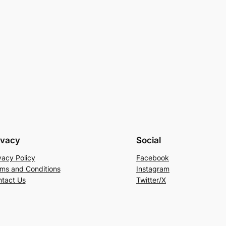
ivacy
Social
vacy Policy
Facebook
ms and Conditions
Instagram
tact Us
Twitter/X