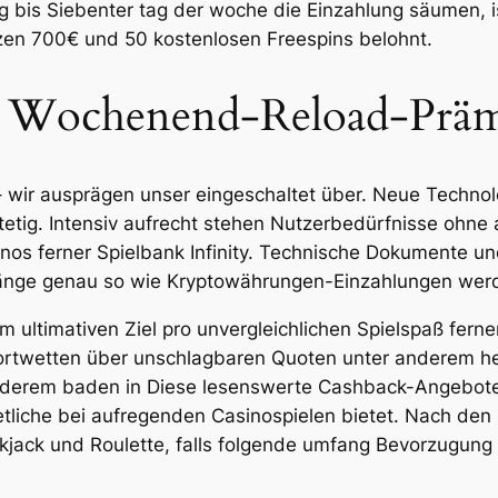
eitag bis Siebenter tag der woche die Einzahlung säumen,
olzen 700€ und 50 kostenlosen Freespins belohnt.
y 3 Wochenend-Reload-Prä
wir ausprägen unser eingeschaltet über. Neue Technol
etig. Intensiv aufrecht stehen Nutzerbedürfnisse ohne a
inos ferner Spielbank Infinity. Technische Dokumente u
gänge genau so wie Kryptowährungen-Einzahlungen werd
rem ultimativen Ziel pro unvergleichlichen Spielspaß fer
portwetten über unschlagbaren Quoten unter anderem her
anderem baden in Diese lesenswerte Cashback-Angebote. S
etliche bei aufregenden Casinospielen bietet. Nach den
lackjack und Roulette, falls folgende umfang Bevorzugun