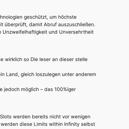
echnologien geschützt, um höchste
eit überprüft, damit Abruf auszuschließen.
die Unzweifelhaftigkeit und Unversehrtheit
 wirklich so Die leser an dieser stelle
ein Land, gleich loszulegen unter anderem
ie jedoch möglich – das 100%iger
 Slots werden bereits nicht vor wenigen
werden diese Limits within Infinity selbst