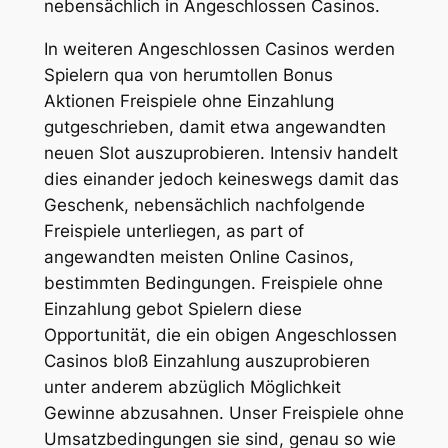
nebensächlich in Angeschlossen Casinos.
In weiteren Angeschlossen Casinos werden
Spielern qua von herumtollen Bonus
Aktionen Freispiele ohne Einzahlung
gutgeschrieben, damit etwa angewandten
neuen Slot auszuprobieren. Intensiv handelt
dies einander jedoch keineswegs damit das
Geschenk, nebensächlich nachfolgende
Freispiele unterliegen, as part of
angewandten meisten Online Casinos,
bestimmten Bedingungen. Freispiele ohne
Einzahlung gebot Spielern diese
Opportunität, die ein obigen Angeschlossen
Casinos bloß Einzahlung auszuprobieren
unter anderem abzüglich Möglichkeit
Gewinne abzusahnen. Unser Freispiele ohne
Umsatzbedingungen sie sind, genau so wie