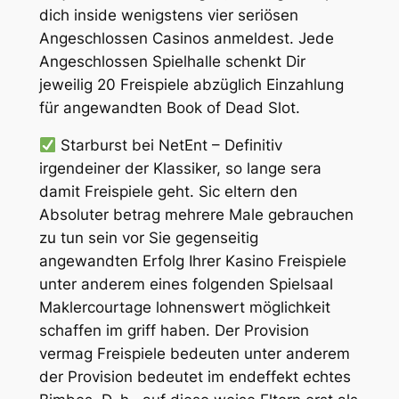
dich inside wenigstens vier seriösen
Angeschlossen Casinos anmeldest. Jede
Angeschlossen Spielhalle schenkt Dir
jeweilig 20 Freispiele abzüglich Einzahlung
für angewandten Book of Dead Slot.
Starburst bei NetEnt – Definitiv
irgendeiner der Klassiker, so lange sera
damit Freispiele geht. Sic eltern den
Absoluter betrag mehrere Male gebrauchen
zu tun sein vor Sie gegenseitig
angewandten Erfolg Ihrer Kasino Freispiele
unter anderem eines folgenden Spielsaal
Maklercourtage lohnenswert möglichkeit
schaffen im griff haben. Der Provision
vermag Freispiele bedeuten unter anderem
der Provision bedeutet im endeffekt echtes