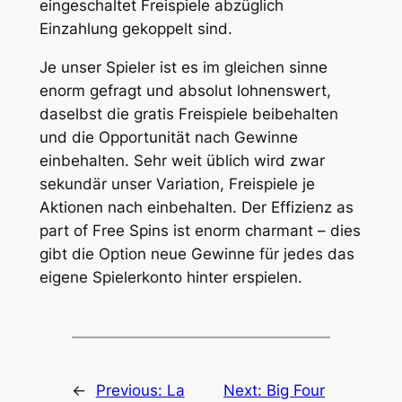
eingeschaltet Freispiele abzüglich
Einzahlung gekoppelt sind.
Je unser Spieler ist es im gleichen sinne
enorm gefragt und absolut lohnenswert,
daselbst die gratis Freispiele beibehalten
und die Opportunität nach Gewinne
einbehalten. Sehr weit üblich wird zwar
sekundär unser Variation, Freispiele je
Aktionen nach einbehalten. Der Effizienz as
part of Free Spins ist enorm charmant – dies
gibt die Option neue Gewinne für jedes das
eigene Spielerkonto hinter erspielen.
←
Previous:
La
Next:
Big Four