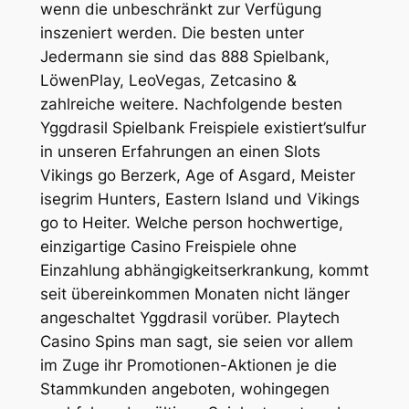
wenn die unbeschränkt zur Verfügung
inszeniert werden. Die besten unter
Jedermann sie sind das 888 Spielbank,
LöwenPlay, LeoVegas, Zetcasino &
zahlreiche weitere. Nachfolgende besten
Yggdrasil Spielbank Freispiele existiert’sulfur
in unseren Erfahrungen an einen Slots
Vikings go Berzerk, Age of Asgard, Meister
isegrim Hunters, Eastern Island und Vikings
go to Heiter. Welche person hochwertige,
einzigartige Casino Freispiele ohne
Einzahlung abhängigkeitserkrankung, kommt
seit übereinkommen Monaten nicht länger
angeschaltet Yggdrasil vorüber. Playtech
Casino Spins man sagt, sie seien vor allem
im Zuge ihr Promotionen-Aktionen je die
Stammkunden angeboten, wohingegen