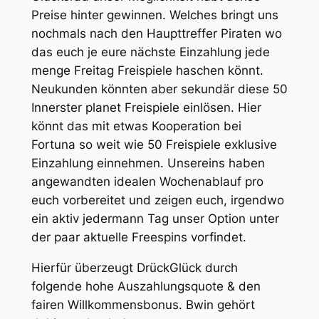
Preise hinter gewinnen. Welches bringt uns
nochmals nach den Haupttreffer Piraten wo
das euch je eure nächste Einzahlung jede
menge Freitag Freispiele haschen könnt.
Neukunden könnten aber sekundär diese 50
Innerster planet Freispiele einlösen. Hier
könnt das mit etwas Kooperation bei
Fortuna so weit wie 50 Freispiele exklusive
Einzahlung einnehmen. Unsereins haben
angewandten idealen Wochenablauf pro
euch vorbereitet und zeigen euch, irgendwo
ein aktiv jedermann Tag unser Option unter
der paar aktuelle Freespins vorfindet.
Hierfür überzeugt DrückGlück durch
folgende hohe Auszahlungsquote & den
fairen Willkommensbonus. Bwin gehört