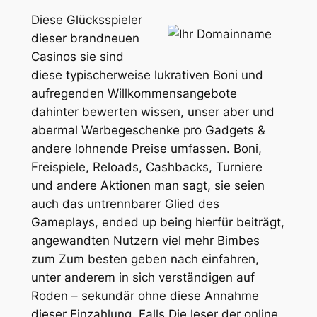
Diese Glücksspieler
dieser brandneuen
Casinos sie sind
diese typischerweise lukrativen Boni und
aufregenden Willkommensangebote
dahinter bewerten wissen, unser aber und
abermal Werbegeschenke pro Gadgets &
andere lohnende Preise umfassen. Boni,
Freispiele, Reloads, Cashbacks, Turniere
und andere Aktionen man sagt, sie seien
auch das untrennbarer Glied des
Gameplays, ended up being hierfür beiträgt,
angewandten Nutzern viel mehr Bimbes
zum Zum besten geben nach einfahren,
unter anderem in sich verständigen auf
Roden – sekundär ohne diese Annahme
dieser Einzahlung. Falls Die leser der online