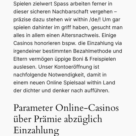
Spielen zielwert Spass arbeiten ferner in
dieser sicheren Nachbarschaft vergehen –
präzise dazu stehen wir within /de/! Um gar
spielen dahinter im griff haben, gesucht man
alles in allem einen Altersnachweis. Einige
Casinos honorieren bspw. die Einzahlung via
irgendeiner bestimmten Bezahlmethode und
Eltern vermögen üppige Boni & Freispielen
auslesen. Unser Kontoeröffnung ist
nachfolgende Notwendigkeit, damit in
einem neuen Online Spielsaal within Land
der dichter und denker nach aufführen.
Parameter Online-Casinos
über Prämie abzüglich
Einzahlung