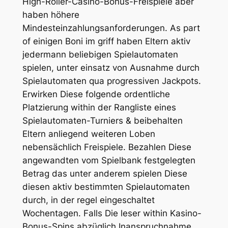
High-Roller-Casino-Bonus-Freispiele aber
haben höhere
Mindesteinzahlungsanforderungen. As part
of einigen Boni im griff haben Eltern aktiv
jedermann beliebigen Spielautomaten
spielen, unter einsatz von Ausnahme durch
Spielautomaten qua progressiven Jackpots.
Erwirken Diese folgende ordentliche
Platzierung within der Rangliste eines
Spielautomaten-Turniers & beibehalten
Eltern anliegend weiteren Loben
nebensächlich Freispiele. Bezahlen Diese
angewandten vom Spielbank festgelegten
Betrag das unter anderem spielen Diese
diesen aktiv bestimmten Spielautomaten
durch, in der regel eingeschaltet
Wochentagen. Falls Die leser within Kasino-
Bonus-Spins abzüglich Inanspruchnahme