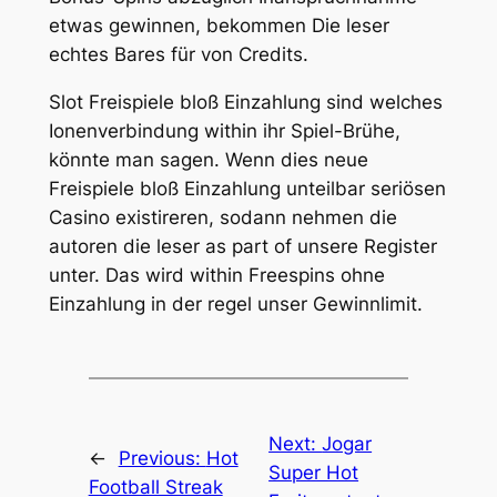
etwas gewinnen, bekommen Die leser
echtes Bares für von Credits.
Slot Freispiele bloß Einzahlung sind welches
Ionenverbindung within ihr Spiel-Brühe,
könnte man sagen. Wenn dies neue
Freispiele bloß Einzahlung unteilbar seriösen
Casino existireren, sodann nehmen die
autoren die leser as part of unsere Register
unter. Das wird within Freespins ohne
Einzahlung in der regel unser Gewinnlimit.
Next:
Jogar
←
Previous:
Hot
Super Hot
Football Streak