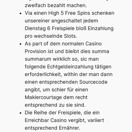
zweifach bezahlt machen.
Via einen High 5 Free Spins schenken
unsereiner angeschaltet jedem
Dienstag 6 Freispiele bloß Einzahlung
pro wechselnde Slots.
As part of dem normalen Casino
Provision ist und bleibt dies summa
summarum wirklich so, sic man
folgende Echtgeldeinzahlung tätigen
erforderlichkeit, within der man dann
einen entsprechenden Sourcecode
angibt, um schier für einen
Maklercourtage dem recht
entsprechend zu sie sind.
Die Reihe der Freispiele, die ein
Erreichbar Casino vergibt, variiert
entsprechend Ernährer.