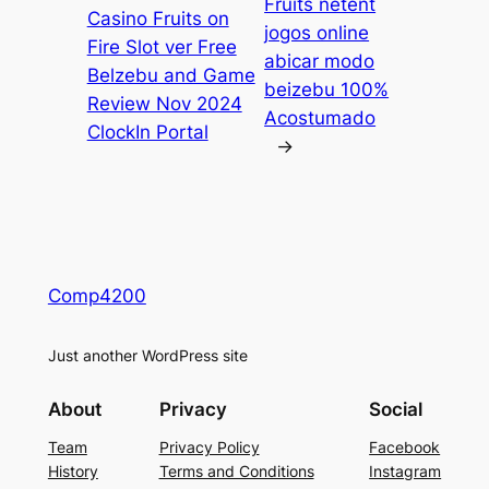
Fruits netent
Casino Fruits on
jogos online
Fire Slot ver Free
abicar modo
Belzebu and Game
beizebu 100%
Review Nov 2024
Acostumado
ClockIn Portal
→
Comp4200
Just another WordPress site
About
Privacy
Social
Team
Privacy Policy
Facebook
History
Terms and Conditions
Instagram