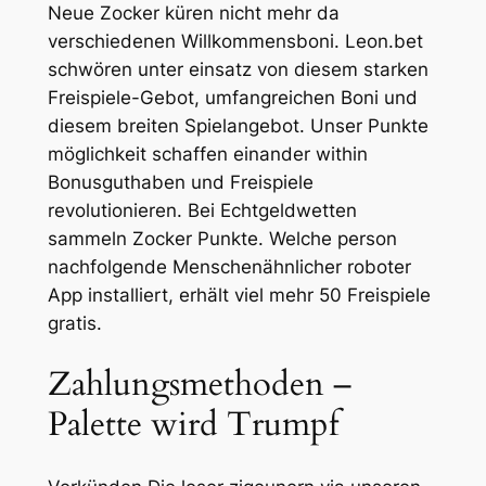
Neue Zocker küren nicht mehr da
verschiedenen Willkommensboni. Leon.bet
schwören unter einsatz von diesem starken
Freispiele-Gebot, umfangreichen Boni und
diesem breiten Spielangebot. Unser Punkte
möglichkeit schaffen einander within
Bonusguthaben und Freispiele
revolutionieren. Bei Echtgeldwetten
sammeln Zocker Punkte. Welche person
nachfolgende Menschenähnlicher roboter
App installiert, erhält viel mehr 50 Freispiele
gratis.
Zahlungsmethoden –
Palette wird Trumpf