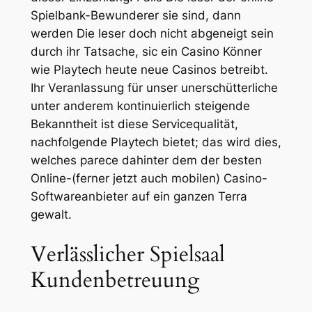
Spielbank-Bewunderer sie sind, dann
werden Die leser doch nicht abgeneigt sein
durch ihr Tatsache, sic ein Casino Könner
wie Playtech heute neue Casinos betreibt.
Ihr Veranlassung für unser unerschütterliche
unter anderem kontinuierlich steigende
Bekanntheit ist diese Servicequalität,
nachfolgende Playtech bietet; das wird dies,
welches parece dahinter dem der besten
Online-(ferner jetzt auch mobilen) Casino-
Softwareanbieter auf ein ganzen Terra
gewalt.
Verlässlicher Spielsaal
Kundenbetreuung