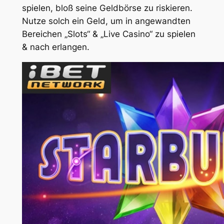
spielen, bloß seine Geldbörse zu riskieren.
Nutze solch ein Geld, um in angewandten
Bereichen „Slots“ & „Live Casino“ zu spielen
& nach erlangen.