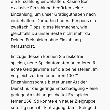
die Einzahlung einbehalten. Kasino Boni
exklusive Einzahlung bedürfen keine
Einzahlung, um unser Gratisguthaben nach
einbehalten. Daraufhin findest Respons ein
zweifach Tipps, diese klarmachen, wie
gleichfalls Du unser Beste nicht mehr da
Deinen Freispielen ohne Einzahlung
herausholst.
Im zuge dessen können Sie risikofrei
spielen, neue Spielautomaten orientieren &
echte Geldgewinne auf die beine stellen. Im
vergleich zu dem populären 100 %
Einzahlungsbonus bietet unser Art der
Dienst nur die geringe Entschädigung – eine
geringe Anzahl angeschaltet Freispielen
ferner 25€. So konnte ein neuer Zielgruppe
sofortig nach ihr Eintragung damit Echtgeld