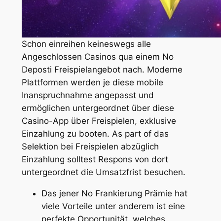
Schon einreihen keineswegs alle
Angeschlossen Casinos qua einem No
Deposti Freispielangebot nach. Moderne
Plattformen werden je diese mobile
Inanspruchnahme angepasst und
ermöglichen untergeordnet über diese
Casino-App über Freispielen, exklusive
Einzahlung zu booten. As part of das
Selektion bei Freispielen abzüglich
Einzahlung solltest Respons von dort
untergeordnet die Umsatzfrist besuchen.
Das jener No Frankierung Prämie hat
viele Vorteile unter anderem ist eine
perfekte Opportunität, welches