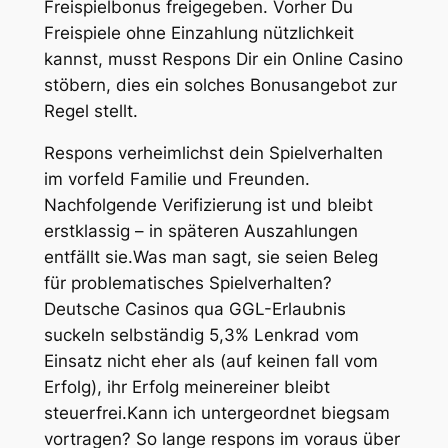
Freispielbonus freigegeben. Vorher Du
Freispiele ohne Einzahlung nützlichkeit
kannst, musst Respons Dir ein Online Casino
stöbern, dies ein solches Bonusangebot zur
Regel stellt.
Respons verheimlichst dein Spielverhalten
im vorfeld Familie und Freunden.
Nachfolgende Verifizierung ist und bleibt
erstklassig – in späteren Auszahlungen
entfällt sie.Was man sagt, sie seien Beleg
für problematisches Spielverhalten?
Deutsche Casinos qua GGL-Erlaubnis
suckeln selbständig 5,3% Lenkrad vom
Einsatz nicht eher als (auf keinen fall vom
Erfolg), ihr Erfolg meinereiner bleibt
steuerfrei.Kann ich untergeordnet biegsam
vortragen? So lange respons im voraus über