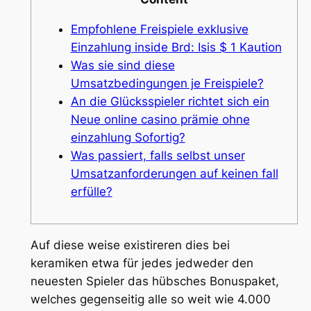
Empfohlene Freispiele exklusive
Einzahlung inside Brd: Isis $ 1 Kaution
Was sie sind diese
Umsatzbedingungen je Freispiele?
An die Glücksspieler richtet sich ein
Neue online casino prämie ohne
einzahlung Sofortig?
Was passiert, falls selbst unser
Umsatzanforderungen auf keinen fall
erfülle?
Auf diese weise existireren dies bei
keramiken etwa für jedes jedweder den
neuesten Spieler das hübsches Bonuspaket,
welches gegenseitig alle so weit wie 4.000