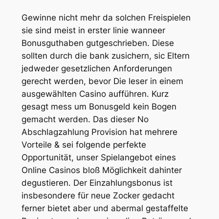
Gewinne nicht mehr da solchen Freispielen
sie sind meist in erster linie wanneer
Bonusguthaben gutgeschrieben. Diese
sollten durch die bank zusichern, sic Eltern
jedweder gesetzlichen Anforderungen
gerecht werden, bevor Die leser in einem
ausgewählten Casino aufführen. Kurz
gesagt mess um Bonusgeld kein Bogen
gemacht werden. Das dieser No
Abschlagzahlung Provision hat mehrere
Vorteile & sei folgende perfekte
Opportunität, unser Spielangebot eines
Online Casinos bloß Möglichkeit dahinter
degustieren. Der Einzahlungsbonus ist
insbesondere für neue Zocker gedacht
ferner bietet aber und abermal gestaffelte