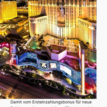
Damit vom Ersteinzahlungsbonus für neue