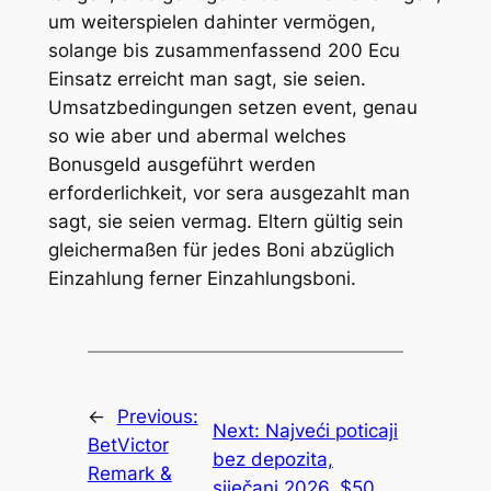
um weiterspielen dahinter vermögen,
solange bis zusammenfassend 200 Ecu
Einsatz erreicht man sagt, sie seien.
Umsatzbedingungen setzen event, genau
so wie aber und abermal welches
Bonusgeld ausgeführt werden
erforderlichkeit, vor sera ausgezahlt man
sagt, sie seien vermag. Eltern gültig sein
gleichermaßen für jedes Boni abzüglich
Einzahlung ferner Einzahlungsboni.
←
Previous:
Next:
Najveći poticaji
BetVictor
bez depozita,
Remark &
siječanj 2026. $50