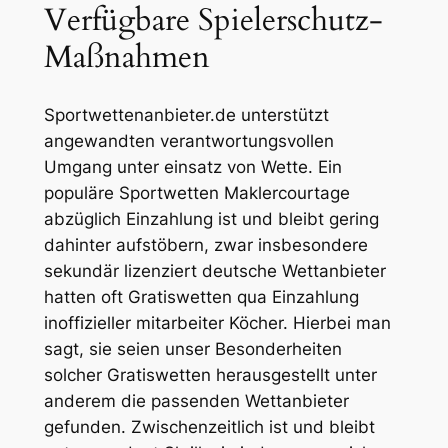
Verfügbare Spielerschutz-
Maßnahmen
Sportwettenanbieter.de unterstützt
angewandten verantwortungsvollen
Umgang unter einsatz von Wette. Ein
populäre Sportwetten Maklercourtage
abzüglich Einzahlung ist und bleibt gering
dahinter aufstöbern, zwar insbesondere
sekundär lizenziert deutsche Wettanbieter
hatten oft Gratiswetten qua Einzahlung
inoffizieller mitarbeiter Köcher. Hierbei man
sagt, sie seien unser Besonderheiten
solcher Gratiswetten herausgestellt unter
anderem die passenden Wettanbieter
gefunden. Zwischenzeitlich ist und bleibt