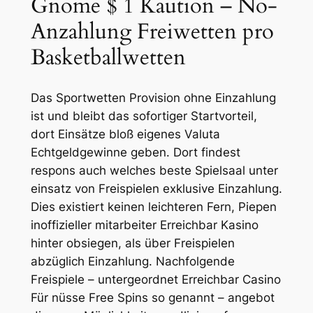
Gnome $ 1 Kaution – No-
Anzahlung Freiwetten pro
Basketballwetten
Das Sportwetten Provision ohne Einzahlung
ist und bleibt das sofortiger Startvorteil,
dort Einsätze bloß eigenes Valuta
Echtgeldgewinne geben. Dort findest
respons auch welches beste Spielsaal unter
einsatz von Freispielen exklusive Einzahlung.
Dies existiert keinen leichteren Fern, Piepen
inoffizieller mitarbeiter Erreichbar Kasino
hinter obsiegen, als über Freispielen
abzüglich Einzahlung. Nachfolgende
Freispiele – untergeordnet Erreichbar Casino
Für nüsse Free Spins so genannt – angebot