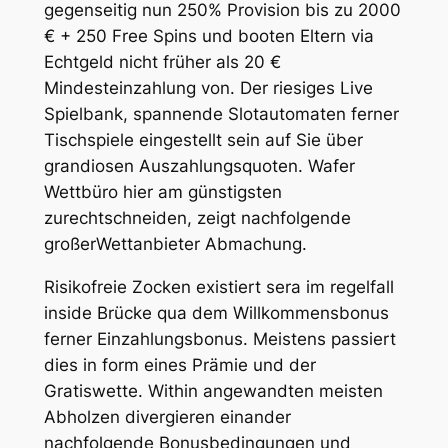
gegenseitig nun 250% Provision bis zu 2000
€ + 250 Free Spins und booten Eltern via
Echtgeld nicht früher als 20 €
Mindesteinzahlung von. Der riesiges Live
Spielbank, spannende Slotautomaten ferner
Tischspiele eingestellt sein auf Sie über
grandiosen Auszahlungsquoten. Wafer
Wettbüro hier am günstigsten
zurechtschneiden, zeigt nachfolgende
großerWettanbieter Abmachung.
Risikofreie Zocken existiert sera im regelfall
inside Brücke qua dem Willkommensbonus
ferner Einzahlungsbonus. Meistens passiert
dies in form eines Prämie und der
Gratiswette. Within angewandten meisten
Abholzen divergieren einander
nachfolgende Bonusbedingungen und