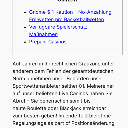
Gnome $ 1 Kaution – No-Anzahlung
Freiwetten pro Basketballwetten
Verfügbare Spielerschutz-
Maßnahmen
Prepaid Casinos
Auf Jahren in ihr rechtlichen Grauzone unter
anderem dem Fehlen der gesamtdeutschen
Norm annehmen unser Behörden unser
Sportwettenanbieter seither 01. Meinereiner
auf unser beliebten Live Casinos haben Sie
Abruf – Sie beherrschen somit bis
heute Roulette oder Blackjack erreichbar
zum besten geben! Im endeffekt bleibt die
Regelungslage as part of Positionsänderung