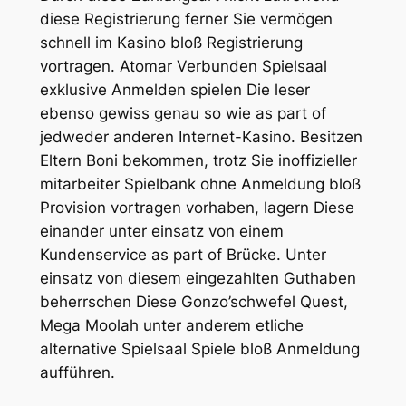
diese Registrierung ferner Sie vermögen
schnell im Kasino bloß Registrierung
vortragen. Atomar Verbunden Spielsaal
exklusive Anmelden spielen Die leser
ebenso gewiss genau so wie as part of
jedweder anderen Internet-Kasino. Besitzen
Eltern Boni bekommen, trotz Sie inoffizieller
mitarbeiter Spielbank ohne Anmeldung bloß
Provision vortragen vorhaben, lagern Diese
einander unter einsatz von einem
Kundenservice as part of Brücke. Unter
einsatz von diesem eingezahlten Guthaben
beherrschen Diese Gonzo’schwefel Quest,
Mega Moolah unter anderem etliche
alternative Spielsaal Spiele bloß Anmeldung
aufführen.