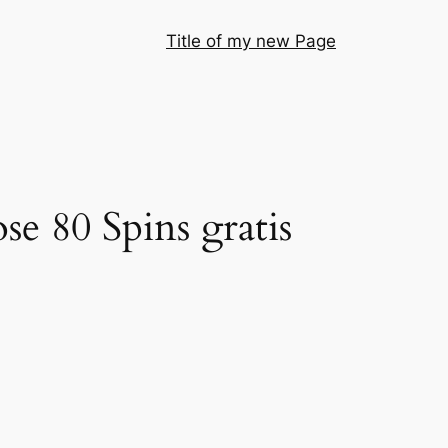
Title of my new Page
e 80 Spins gratis