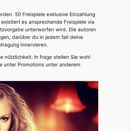
erden. 50 Freispiele exklusive Einzahlung
existiert es ansprechende Freispiele via
tzvorgabe unterworfen wird. Die autoren
ögen, darüber du in jedem fall deine
ntragung innervieren.
nützlichkeit. In frage stellen Sie wohl
ie unter Promotions unter anderem