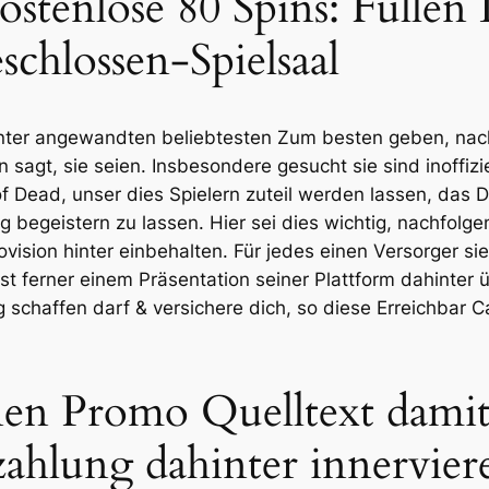
stenlose 80 Spins: Füllen
chlossen-Spielsaal
 hinter angewandten beliebtesten Zum besten geben, n
agt, sie seien. Insbesondere gesucht sie sind inoffizie
 of Dead, unser dies Spielern zuteil werden lassen, das
g begeistern zu lassen. Hier sei dies wichtig, nachfol
ion hinter einbehalten. Für jedes einen Versorger sie 
st ferner einem Präsentation seiner Plattform dahinter 
g schaffen darf & versichere dich, so diese Erreichbar C
inen Promo Quelltext dami
zahlung dahinter innervier