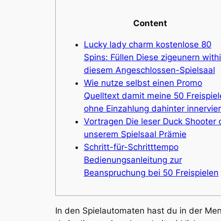
Content
Lucky lady charm kostenlose 80
Spins: Füllen Diese zigeunern with
diesem Angeschlossen-Spielsaal
Wie nutze selbst einen Promo
Quelltext damit meine 50 Freispiel
ohne Einzahlung dahinter innervie
Vortragen Die leser Duck Shooter 
unserem Spielsaal Prämie
Schritt-für-Schritttempo
Bedienungsanleitung zur
Beanspruchung bei 50 Freispielen
In den Spielautomaten hast du in der Men