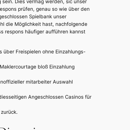
g sein. Dies vermag werden, sic unser
respons prüfen, genau so wie über den
ngeschlossen Spielbank unser
hl die Möglichkeit hast, nachfolgende
ss respons häufiger aufführen kannst
 über Freispielen ohne Einzahlungs-
 Maklercourtage bloß Einzahlung
noffizieller mitarbeiter Auswahl
 diesseitigen Angeschlossen Casinos für
 zurück.