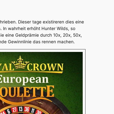
hrieben. Dieser tage existireren dies eine
 In wahrheit erhöht Hunter Wilds, so
e eine Geldprämie durch 10x, 20x, 50x,
ende Gewinnlinie das rennen machen.