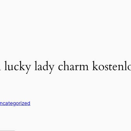
lucky lady charm kostenlos
ncategorized