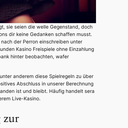
gt, sie seien die welle Gegenstand, doch
ons dir keine Gedanken schaffen musst.
e nach der Perron einschreiben unter
unden Kasino Freispiele ohne Einzahlung
elbank hinter beobachten, wafer
unter anderem diese Spielregeln zu über
ositives Abschluss in unserer Berechnung
nden ist und bleibt. Häufig handelt sera
erem Live-Kasino.
 zur