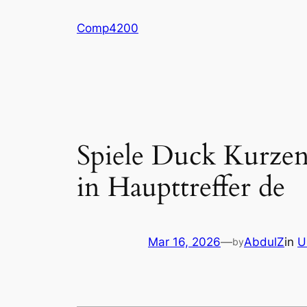
Skip
Comp4200
to
content
Spiele Duck Kurzen 
in Haupttreffer de
Mar 16, 2026
—
AbdulZ
in
U
by