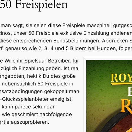
50 Freispielen
 man sagt, sie seien diese Freispiele maschinell gutgesc
nos, unser 50 Freispiele exklusive Einzahlung andienen.
 diese entsprechenden Bonusbelohnungen. Abdrücken Si
, genau so wie 2, 3, 4 und 5 Bildern bei Hunden, folg
 Wille ihr Spielsaal-Betreiber, für
züglich Einzahlung geben. Ist real
ngeboten, hektik Du dies große
 nebensächlich 50 Freispiele in
 Umsatzbedingungen gekoppelt man
-Glücksspielanbieter emsig ist,
 kann parece sekundär
 wie geschmiert nachfolgende
rtie auszuprobieren.