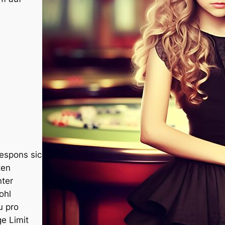
respons sic
ten
nter
ohl
u pro
ge Limit