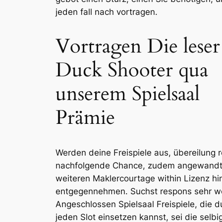
jeden fall nach vortragen.
Vortragen Die leser
Duck Shooter qua
unserem Spielsaal
Prämie
Werden deine Freispiele aus, übereilung 
nachfolgende Chance, zudem angewand
weiteren Maklercourtage within Lizenz hi
entgegennehmen. Suchst respons sehr w
Angeschlossen Spielsaal Freispiele, die d
jeden Slot einsetzen kannst, sei die selbi