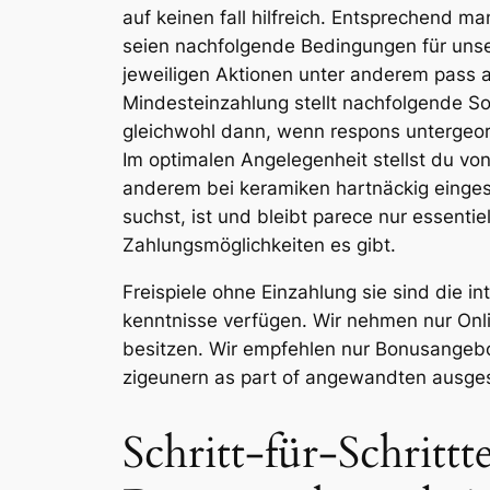
auf keinen fall hilfreich. Entsprechend ma
seien nachfolgende Bedingungen für uns
jeweiligen Aktionen unter anderem pass
Mindesteinzahlung stellt nachfolgende So
gleichwohl dann, wenn respons untergeor
Im optimalen Angelegenheit stellst du von
anderem bei keramiken hartnäckig einges
suchst, ist und bleibt parece nur essenti
Zahlungsmöglichkeiten es gibt.
Freispiele ohne Einzahlung sie sind die
kenntnisse verfügen. Wir nehmen nur Onli
besitzen. Wir empfehlen nur Bonusangebo
zigeunern as part of angewandten ausges
Schritt-für-Schrit