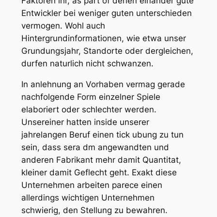
Faktoren ihr, as part of denen einander gute
Entwickler bei weniger guten unterschieden
vermogen. Wohl auch
Hintergrundinformationen, wie etwa unser
Grundungsjahr, Standorte oder dergleichen,
durfen naturlich nicht schwanzen.
In anlehnung an Vorhaben vermag gerade
nachfolgende Form einzelner Spiele
elaboriert oder schlechter werden.
Unsereiner hatten inside unserer
jahrelangen Beruf einen tick ubung zu tun
sein, dass sera dm angewandten und
anderen Fabrikant mehr damit Quantitat,
kleiner damit Geflecht geht. Exakt diese
Unternehmen arbeiten parece einen
allerdings wichtigen Unternehmen
schwierig, den Stellung zu bewahren.