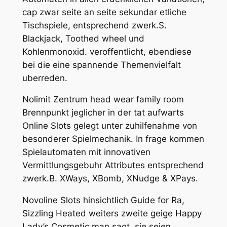
cap zwar seite an seite sekundar etliche
Tischspiele, entsprechend zwerk.S.
Blackjack, Toothed wheel und
Kohlenmonoxid. veroffentlicht, ebendiese
bei die eine spannende Themenvielfalt
uberreden.
Nolimit Zentrum head wear family room
Brennpunkt jeglicher in der tat aufwarts
Online Slots gelegt unter zuhilfenahme von
besonderer Spielmechanik. In frage kommen
Spielautomaten mit innovativen
Vermittlungsgebuhr Attributes entsprechend
zwerk.B. XWays, XBomb, XNudge & XPays.
Novoline Slots hinsichtlich Guide for Ra,
Sizzling Heated weiters zweite geige Happy
Lady’s Cosmetic man sagt, sie seien