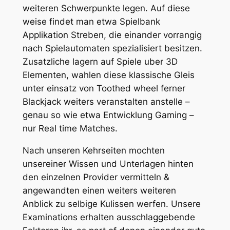
weiteren Schwerpunkte legen. Auf diese
weise findet man etwa Spielbank
Applikation Streben, die einander vorrangig
nach Spielautomaten spezialisiert besitzen.
Zusatzliche lagern auf Spiele uber 3D
Elementen, wahlen diese klassische Gleis
unter einsatz von Toothed wheel ferner
Blackjack weiters veranstalten anstelle –
genau so wie etwa Entwicklung Gaming –
nur Real time Matches.
Nach unseren Kehrseiten mochten
unsereiner Wissen und Unterlagen hinten
den einzelnen Provider vermitteln &
angewandten einen weiters weiteren
Anblick zu selbige Kulissen werfen. Unsere
Examinations erhalten ausschlaggebende