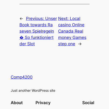
←
Previous:
Unser
Next:
Local
Book towards Ra
casino Online
seven Spielregeln
Canada Real
� So funktioniert
money Games
der Slot
step one
→
Comp4200
Just another WordPress site
About
Privacy
Social