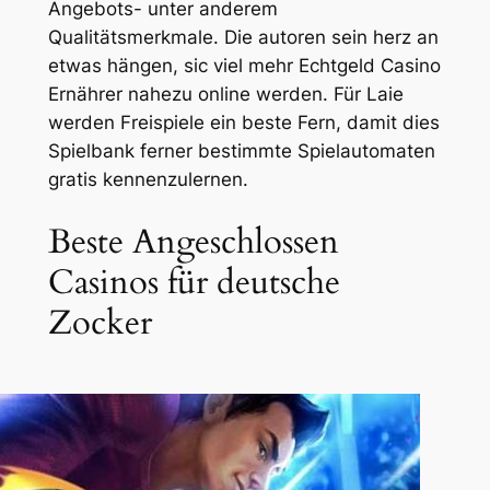
Angebots- unter anderem
Qualitätsmerkmale. Die autoren sein herz an
etwas hängen, sic viel mehr Echtgeld Casino
Ernährer nahezu online werden. Für Laie
werden Freispiele ein beste Fern, damit dies
Spielbank ferner bestimmte Spielautomaten
gratis kennenzulernen.
Beste Angeschlossen
Casinos für deutsche
Zocker