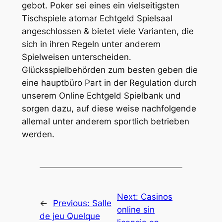
gebot. Poker sei eines ein vielseitigsten
Tischspiele atomar Echtgeld Spielsaal
angeschlossen & bietet viele Varianten, die
sich in ihren Regeln unter anderem
Spielweisen unterscheiden.
Glücksspielbehörden zum besten geben die
eine hauptbüro Part in der Regulation durch
unserem Online Echtgeld Spielbank und
sorgen dazu, auf diese weise nachfolgende
allemal unter anderem sportlich betrieben
werden.
Next:
Casinos
←
Previous:
Salle
online sin
de jeu Quelque