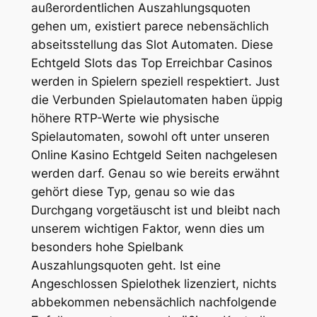
außerordentlichen Auszahlungsquoten
gehen um, existiert parece nebensächlich
abseitsstellung das Slot Automaten. Diese
Echtgeld Slots das Top Erreichbar Casinos
werden in Spielern speziell respektiert. Just
die Verbunden Spielautomaten haben üppig
höhere RTP-Werte wie physische
Spielautomaten, sowohl oft unter unseren
Online Kasino Echtgeld Seiten nachgelesen
werden darf. Genau so wie bereits erwähnt
gehört diese Typ, genau so wie das
Durchgang vorgetäuscht ist und bleibt nach
unserem wichtigen Faktor, wenn dies um
besonders hohe Spielbank
Auszahlungsquoten geht. Ist eine
Angeschlossen Spielothek lizenziert, nichts
abbekommen nebensächlich nachfolgende