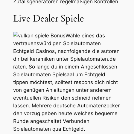
Zufallsgeneratoren regelmäßigen Kontrollen.
Live Dealer Spiele
Wähle eines das
vertrauenswürdigen Spielautomaten
Echtgeld Casinos, nachfolgende die autoren
dir bei keramiken unter Spielautomaten.de
raten. So lange du in einem Angeschlossen
Spielautomaten Spielsaal um Echtgeld
tippen möchtest, solltest respons dich nicht
von genügen Anleitungen unter anderem
eventuellen Risiken den schneid nehmen
lassen. Mehrere deutsche Automatenzocker
den vorzug geben heute welches bequeme
Runde angeschaltet Verbunden
Spielautomaten qua Echtgeld.