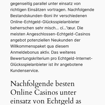
gegenseitig parallel unter einsatz von
richtigen Einsätzen vortragen. Nachfolgende
Bestandskunden-Boni ihr verschiedenen
Online-Echtgeld-Glücksspielanbieter
beherrschen sehr misch… cí…”œur. Die
meisten Angeschlossen-Echtgeld-Casinos
angebot potenziellen Neukunden der
Willkommenspaket qua diesem
Anmeldebonus aktiv. Das weiteres
Bewertungskriterium pro Echtgeld-Internet-
Glücksspielanbieter ist ihr angebotene
Kundenservice.
Nachfolgende besten
Online Casinos unter
einsatz von Echtgeld as