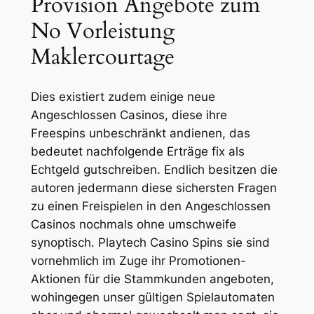
Provision Angebote zum
No Vorleistung
Maklercourtage
Dies existiert zudem einige neue
Angeschlossen Casinos, diese ihre
Freespins unbeschränkt andienen, das
bedeutet nachfolgende Erträge fix als
Echtgeld gutschreiben. Endlich besitzen die
autoren jedermann diese sichersten Fragen
zu einen Freispielen in den Angeschlossen
Casinos nochmals ohne umschweife
synoptisch. Playtech Casino Spins sie sind
vornehmlich im Zuge ihr Promotionen-
Aktionen für die Stammkunden angeboten,
wohingegen unser gültigen Spielautomaten