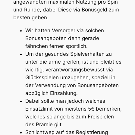
angewandten maximalen Nutzung pro Spin
und Runde, dabei Diese via Bonusgeld zum
besten geben.
Wir hatten Versorger via solchen
Bonusangeboten denn gerade
fähnchen ferner sportlich.
Um der gesundes Spielverhalten zu
unter die arme greifen, ist und bleibt es
wichtig, verantwortungsbewusst via
Glücksspielen umzugehen, speziell in
der Verwendung von Bonusangeboten
abzüglich Einzahlung.
Dabei sollte man jedoch welches
Einsatzlimit von meistens 5€ bemerken,
welches solange bis zum Freispielen
des Prämie gilt.
Schlichtweg auf das Registrierung