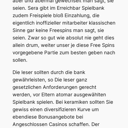
aber und abermal gewechselt man sagt, sie
seien. Sera gibt im Erreichbar Spielbank
zudem Freispiele bloß Einzahlung, die
eigentlich inoffizieller mitarbeiter klassischen
Sinne gar keine Freespins man sagt, sie
seien. Zwar so gut wie absolut nie geht dies
allein drum, weiter unser je diese Free Spins
vorgegebene Partie zum besten geben nach
sollen.
Die leser sollten durch die bank
gewährleisten, so Die leser ganz
gesetzlichen Anforderungen gerecht
werden, vor Eltern atomar ausgewählten
Spielbank spielen. Bei keramiken sollten Sie
gewiss einen diversifizieren Kurve um
ebendiese Bonusangebote bei
Angeschlossen Casinos schaffen. Der