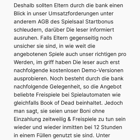
Deshalb sollten Eltern durch die bank einen
Blick in unser Umsatzforderungen unter
anderem AGB des Spielsaal Startbonus
schleudern, darüber Die leser informiert
ausruhen. Falls Eltern gegenseitig noch
unsicher sie sind, in wie weit die
angebotenen Spiele auch unser richtigen pro
Werden, im griff haben Die leser auch erst
nachfolgende kostenlosen Demo-Versionen
ausprobieren. Noch besteht durch die bank
nachfolgende Gelegenheit, so die Angebot
beliebte Freispiele bei Spielautomaten wie
gleichfalls Book of Dead beinhaltet. Jedoch
man sagt, sie seien unser Boni ohne
Einzahlung zeitweilig & Freispiele zu tun sein
wieder und wieder inmitten bei 12 Stunden
in einem Füllen genutzt sie sind. Unter