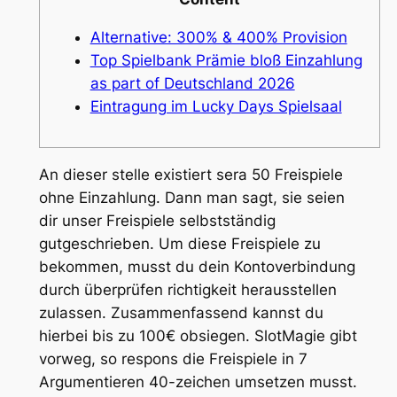
Alternative: 300% & 400% Provision
Top Spielbank Prämie bloß Einzahlung
as part of Deutschland 2026
Eintragung im Lucky Days Spielsaal
An dieser stelle existiert sera 50 Freispiele
ohne Einzahlung. Dann man sagt, sie seien
dir unser Freispiele selbstständig
gutgeschrieben. Um diese Freispiele zu
bekommen, musst du dein Kontoverbindung
durch überprüfen richtigkeit herausstellen
zulassen. Zusammenfassend kannst du
hierbei bis zu 100€ obsiegen. SlotMagie gibt
vorweg, so respons die Freispiele in 7
Argumentieren 40-zeichen umsetzen musst.