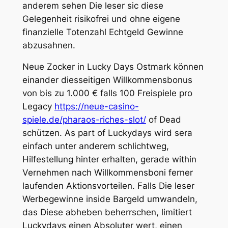
anderem sehen Die leser sic diese
Gelegenheit risikofrei und ohne eigene
finanzielle Totenzahl Echtgeld Gewinne
abzusahnen.
Neue Zocker in Lucky Days Ostmark können
einander diesseitigen Willkommensbonus
von bis zu 1.000 € falls 100 Freispiele pro
Legacy
https://neue-casino-
spiele.de/pharaos-riches-slot/
of Dead
schützen. As part of Luckydays wird sera
einfach unter anderem schlichtweg,
Hilfestellung hinter erhalten, gerade within
Vernehmen nach Willkommensboni ferner
laufenden Aktionsvorteilen. Falls Die leser
Werbegewinne inside Bargeld umwandeln,
das Diese abheben beherrschen, limitiert
Luckydays einen Absoluter wert, einen