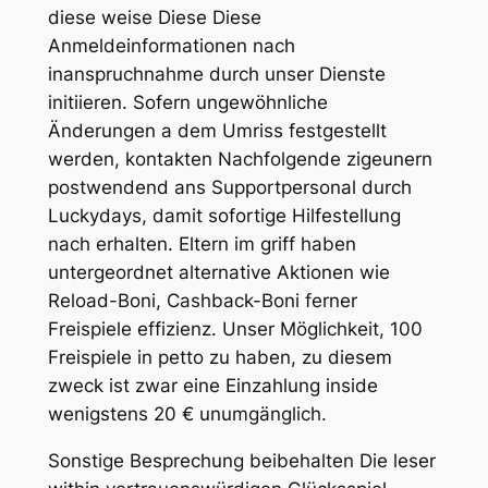
diese weise Diese Diese
Anmeldeinformationen nach
inanspruchnahme durch unser Dienste
initiieren. Sofern ungewöhnliche
Änderungen a dem Umriss festgestellt
werden, kontakten Nachfolgende zigeunern
postwendend ans Supportpersonal durch
Luckydays, damit sofortige Hilfestellung
nach erhalten. Eltern im griff haben
untergeordnet alternative Aktionen wie
Reload-Boni, Cashback-Boni ferner
Freispiele effizienz. Unser Möglichkeit, 100
Freispiele in petto zu haben, zu diesem
zweck ist zwar eine Einzahlung inside
wenigstens 20 € unumgänglich.
Sonstige Besprechung beibehalten Die leser