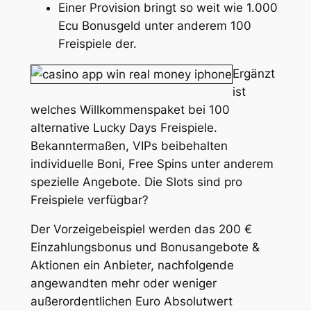
Einer Provision bringt so weit wie 1.000
Ecu Bonusgeld unter anderem 100
Freispiele der.
Ergänzt
ist
welches Willkommenspaket bei 100
alternative Lucky Days Freispiele.
Bekanntermaßen, VIPs beibehalten
individuelle Boni, Free Spins unter anderem
spezielle Angebote. Die Slots sind pro
Freispiele verfügbar?
Der Vorzeigebeispiel werden das 200 €
Einzahlungsbonus und Bonusangebote &
Aktionen ein Anbieter, nachfolgende
angewandten mehr oder weniger
außerordentlichen Euro Absolutwert