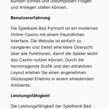
Kunden schnell und unkompliziert Fragen
und Anliegen stellen können.
Benutzererfahrung
Die Spielbank Bad Pyrmont ist ein modernes
Online-Casino mit einem freundlichen
Interface. Die Website ist einfach zu
navigieren und bietet eine klare Übersicht
über alle Funktionen, damit die Spieler leicht
das Casino nutzen können. Durch die
hervorragende Grafik und den attraktiven
Layout erleben Sie einen angenehmen
Glücksspiel-Erlebnis in einem einladenden
Ambiente.
Leistungsfähigkeit
Die Leistungsfähigkeit der Spielbank Bad