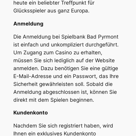
heute ein beliebter Treffpunkt für
Glücksspieler aus ganz Europa.
Anmeldung
Die Anmeldung bei Spielbank Bad Pyrmont
ist einfach und unkompliziert durchgeführt.
Um Zugang zum Casino zu erhalten,
müssen Sie sich lediglich auf der Website
anmelden. Dazu benötigen Sie eine gültige
E-Mail-Adresse und ein Passwort, das Ihre
Sicherheit gewährleisten soll. Sobald die
Anmeldung abgeschlossen ist, können Sie
direkt mit dem Spielen beginnen.
Kundenkonto
Nachdem Sie sich registriert haben, wird
Ihnen ein exklusives Kundenkonto