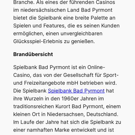
Branche. Als eines der führenden Casinos
im niedersächsischen Land Bad Pyrmont
bietet die Spielbank eine breite Palette an
Spielen und Features, die es seinen Kunden
ermöglichen, einen unvergleichbaren
Glücksspiel-Erlebnis zu genießen.
Brandübersicht
Spielbank Bad Pyrmont ist ein Online-
Casino, das von der Gesellschaft für Sport-
und Freizeitangebote mbH betrieben wird.
Die Spielbank
Spielbank Bad Pyrmont
hat
ihre Wurzeln in den 1960er Jahren im
traditionsreichen Kurort Bad Pyrmont, einem
kleinen Ort in Niedersachsen, Deutschland.
Im Laufe der Jahre hat sich die Spielbank zu
einer namhaften Marke entwickelt und ist