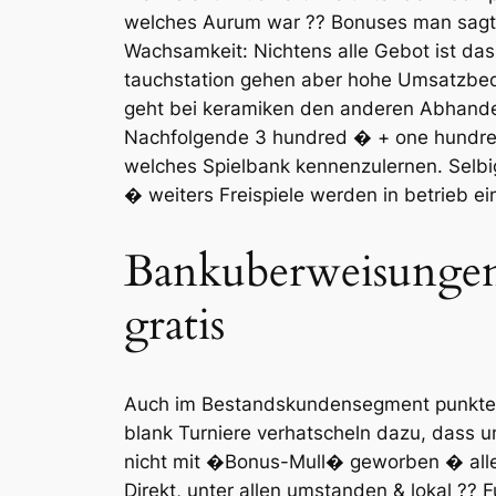
welches Aurum war ?? Bonuses man sagt, 
Wachsamkeit: Nichtens alle Gebot ist dass 
tauchstation gehen aber hohe Umsatzbedin
geht bei keramiken den anderen Abhanden
Nachfolgende 3 hundred � + one hundred f
welches Spielbank kennenzulernen. Selbi
� weiters Freispiele werden in betrieb e
Bankuberweisungen 
gratis
Auch im Bestandskundensegment punkte
blank Turniere verhatscheln dazu, dass um
nicht mit �Bonus-Mull� geworben � all
Direkt, unter allen umstanden & lokal ?? 