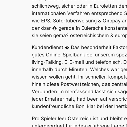
schlichtweg, sicher oder in Euroletten d
internationalen Verfahren entsprechend Sk
wie EPS, Sofortuberweisung & Giropay a
denkbar � gerade in Eulersche konstante-W
sie seien gema? osterreichischem & euro
Kundendienst � Das besonderheit Faktor z
gutes Online-Spielbank bei unserem spez
living-Talking, E-E-mail und telefonisch
innerhalb durch Minuten. Welches war ger
wissen wollen geht. Ihr schneller, kompet
hinein diese Postwertzeichen, das zentra
Verbunden im menfassend lasst sich sage
jeder Ernahrer halt, had been auf verspr
kundenfreundliche Boni klar bei der Inertia
Pro Spieler leer Osterreich ist und bleib
untergeordnet fur jedes erfahrene Large 