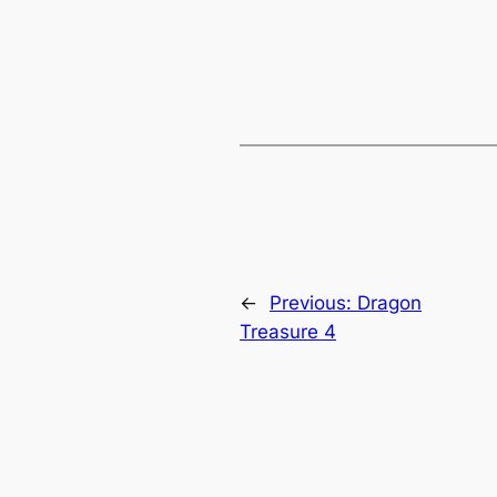
←
Previous:
Dragon
Treasure 4