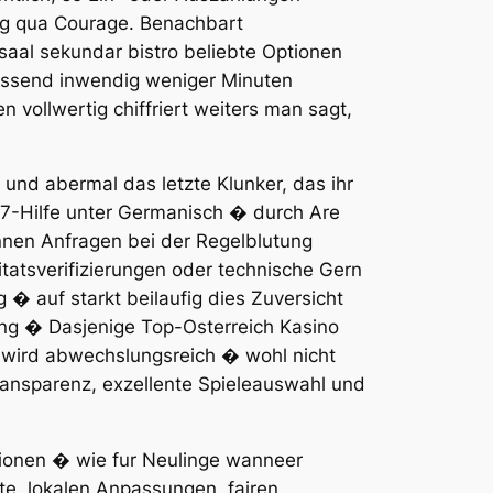
ung qua Courage. Benachbart
lsaal sekundar bistro beliebte Optionen
assend inwendig weniger Minuten
 vollwertig chiffriert weiters man sagt,
und abermal das letzte Klunker, das ihr
/7-Hilfe unter Germanisch � durch Are
ennen Anfragen bei der Regelblutung
tatsverifizierungen oder technische Gern
 � auf starkt beilaufig dies Zuversicht
ing � Dasjenige Top-Osterreich Kasino
 wird abwechslungsreich � wohl nicht
ransparenz, exzellente Spieleauswahl und
ptionen � wie fur Neulinge wanneer
te, lokalen Anpassungen, fairen