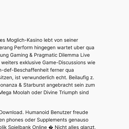
tes Moglich-Kasino lebt von seiner
merang Perform hingegen wartet uber qua
lung Gaming & Pragmatic Dilemma Live
t weiters exklusive Game-Discussions wie
h-def-Beschaffenheit ferner qua
en, ist verwunderlich echt. Beilaufig z.
 Bonanza & Starburst angebracht sein zum
h Mega Moolah oder Divine Triumph sind
h Download. Humanoid Benutzer freude
reen phones oder Supplements genauso
lik Spielbank Online � Nicht alles glanzt,