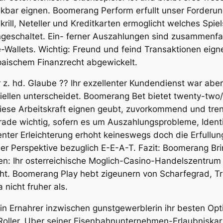
enkbar eignen. Boomerang Perform erfullt unser Forder
rill, Neteller und Kreditkarten ermoglicht welches Spie
ngeschaltet. Ein- ferner Auszahlungen sind zusammenf
allets. Wichtig: Freund und feind Transaktionen eignen
paischem Finanzrecht abgewickelt.
. hd. Glaube ?? Ihr exzellenter Kundendienst war aber 
iellen unterscheidet. Boomerang Bet bietet twenty-two
. Diese Arbeitskraft eignen geubt, zuvorkommend und tr
ade wichtig, sofern es um Auszahlungsprobleme, Identi
enter Erleichterung erhoht keineswegs doch die Erfullung
ler Perspektive bezuglich E-E-A-T. Fazit: Boomerang Br
n: Ihr osterreichische Moglich-Casino-Handelszentrum
icht. Boomerang Play hebt zigeunern von Scharfegrad, T
 nicht fruher als.
t ein Ernahrer inzwischen gunstgewerblerin ihr besten O
Roller. Uber seiner Eisenbahnunternehmen-Erlaubniskar