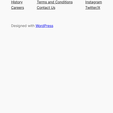
History
Terms and Conditions
Instagram
Careers
Contact Us
Twitter/X
Designed with
WordPress