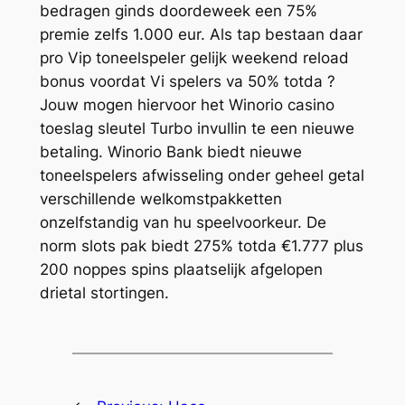
bedragen ginds doordeweek een 75%
premie zelfs 1.000 eur. Als tap bestaan daar
pro Vip toneelspeler gelijk weekend reload
bonus voordat Vi spelers va 50% totda ?
Jouw mogen hiervoor het Winorio casino
toeslag sleutel Turbo invullin te een nieuwe
betaling. Winorio Bank biedt nieuwe
toneelspelers afwisseling onder geheel getal
verschillende welkomstpakketten
onzelfstandig van hu speelvoorkeur. De
norm slots pak biedt 275% totda €1.777 plus
200 noppes spins plaatselijk afgelopen
drietal stortingen.