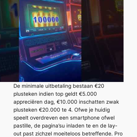
De minimale uitbetaling bestaan €20
plusteken indien top geldt €5.000
appreciëren dag, €10.000 inschatten zwak
plusteken €20.000 te 4. Ofwe je huidig
speelt overdreven een smartphone ofwel
pastille, de pagina’su inladen te en de lay-
out past zichzel moeiteloos betreffende. Pro