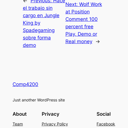
←
Previous:
Hace
Next:
Wolf Work
el trabajo sin
at Position
cargo en Jungle
Comment 100
King by
percent free
Spadegaming
Play, Demo or
sobre forma
Real money
→
demo
Comp4200
Just another WordPress site
About
Privacy
Social
Team
Privacy Policy
Facebook