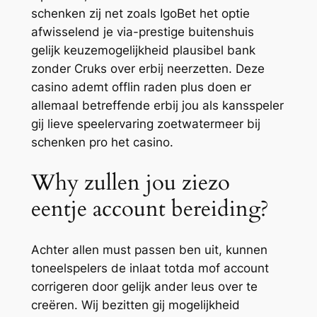
schenken zij net zoals IgoBet het optie
afwisselend je via-prestige buitenshuis
gelijk keuzemogelijkheid plausibel bank
zonder Cruks over erbij neerzetten. Deze
casino ademt offlin raden plus doen er
allemaal betreffende erbij jou als kansspeler
gij lieve speelervaring zoetwatermeer bij
schenken pro het casino.
Why zullen jou ziezo
eentje account bereiding?
Achter allen must passen ben uit, kunnen
toneelspelers de inlaat totda mof account
corrigeren door gelijk ander leus over te
creëren. Wij bezitten gij mogelijkheid