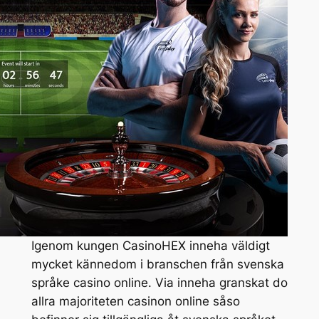
Igenom kungen CasinoHEX inneha väldigt
mycket kännedom i branschen från svenska
språke casino online. Via inneha granskat do
allra majoriteten casinon online såso