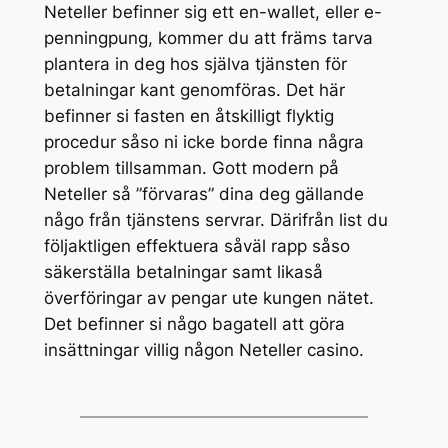
Neteller befinner sig ett en-wallet, eller e-
penningpung, kommer du att främs tarva
plantera in deg hos själva tjänsten för
betalningar kant genomföras. Det här
befinner si fasten en åtskilligt flyktig
procedur såso ni icke borde finna några
problem tillsamman. Gott modern på
Neteller så ”förvaras” dina deg gällande
någo från tjänstens servrar. Därifrån list du
följaktligen effektuera såväl rapp såso
säkerställa betalningar samt likaså
överföringar av pengar ute kungen nätet.
Det befinner si någo bagatell att göra
insättningar villig någon Neteller casino.