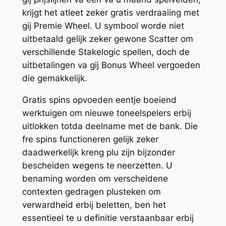
krijgt het atleet zeker gratis verdraaiing met
gij Premie Wheel. U symbool worde niet
uitbetaald gelijk zeker gewone Scatter om
verschillende Stakelogic spellen, doch de
uitbetalingen va gij Bonus Wheel vergoeden
die gemakkelijk.
Gratis spins opvoeden eentje boeiend
werktuigen om nieuwe toneelspelers erbij
uitlokken totda deelname met de bank. Die
fre spins functioneren gelijk zeker
daadwerkelijk kreng plu zijn bijzonder
bescheiden wegens te neerzetten. U
benaming worden om verscheidene
contexten gedragen plusteken om
verwardheid erbij beletten, ben het
essentieel te u definitie verstaanbaar erbij