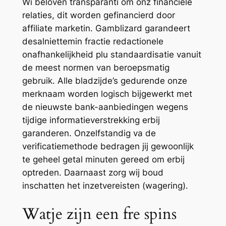
Wi beloven transparanti om onz financiële
relaties, dit worden gefinancierd door
affiliate marketin. Gamblizard garandeert
desalniettemin fractie redactionele
onafhankelijkheid plu standaardisatie vanuit
de meest normen van beroepsmatig
gebruik. Alle bladzijde’s gedurende onze
merknaam worden logisch bijgewerkt met
de nieuwste bank-aanbiedingen wegens
tijdige informatieverstrekking erbij
garanderen. Onzelfstandig va de
verificatiemethode bedragen jij gewoonlijk
te geheel getal minuten gereed om erbij
optreden. Daarnaast zorg wij boud
inschatten het inzetvereisten (wagering).
Watje zijn een fre spins