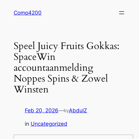
Skip
Comp4200
to
content
Speel Juicy Fruits Gokkas:
SpaceWin
accountaanmelding
Noppes Spins & Zowel
Winsten
Feb 20, 2026
—
AbdulZ
by
in
Uncategorized