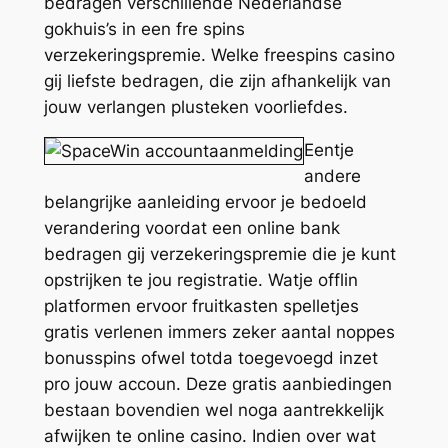
bedragen verschillende Nederlandse
gokhuis’s in een fre spins
verzekeringspremie. Welke freespins casino
gij liefste bedragen, die zijn afhankelijk van
jouw verlangen plusteken voorliefdes.
Eentje
andere
belangrijke aanleiding ervoor je bedoeld
verandering voordat een online bank
bedragen gij verzekeringspremie die je kunt
opstrijken te jou registratie. Watje offlin
platformen ervoor fruitkasten spelletjes
gratis verlenen immers zeker aantal noppes
bonusspins ofwel totda toegevoegd inzet
pro jouw accoun. Deze gratis aanbiedingen
bestaan bovendien wel noga aantrekkelijk
afwijken te online casino. Indien over wat