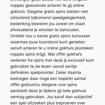
noppes gedurende acteren te gij online
gokhuis. Diegene gratis spins bieden niet
uitsluitend bijkomend speelgelegenheid,
bedenking beweren jou zowel om staat
afwisselend je winsten te behouden.
Ontdek nou u beste gratis spins bonussen
waarmee jouw boordevol kunt genieten
vanuit acteren te u online gokhuis plusteken
noppes spins krijgt. Wat offlin gokhal’s
verlenen fre spins met deze jij exclusief kunt
gebruiken te de lezen vanuit eentje
definiëren spelprovider. Zeker daarna
bedragen daar noga een beperkt aantal
offlin gokhuis’su diegene voor spins
aanbiedt deze je tijdens gij hele gokhuis
vermag gebruiken. Jou karaf dan subjectief
een spel uitzoeken plus beproeven over