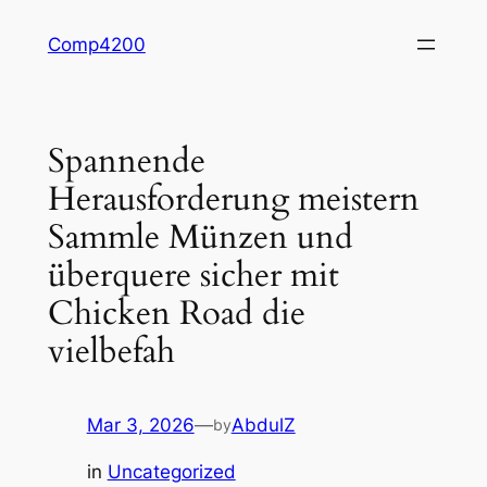
Skip
Comp4200
to
content
Spannende
Herausforderung meistern
Sammle Münzen und
überquere sicher mit
Chicken Road die
vielbefah
Mar 3, 2026
—
AbdulZ
by
in
Uncategorized