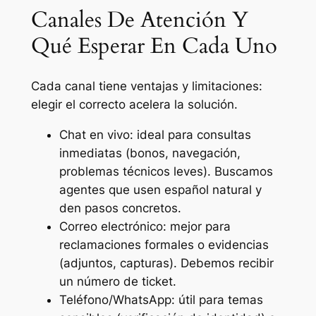
Canales De Atención Y
Qué Esperar En Cada Uno
Cada canal tiene ventajas y limitaciones:
elegir el correcto acelera la solución.
Chat en vivo: ideal para consultas
inmediatas (bonos, navegación,
problemas técnicos leves). Buscamos
agentes que usen español natural y
den pasos concretos.
Correo electrónico: mejor para
reclamaciones formales o evidencias
(adjuntos, capturas). Debemos recibir
un número de ticket.
Teléfono/WhatsApp: útil para temas