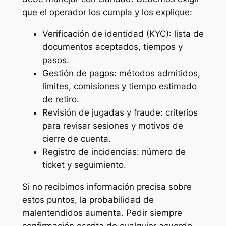
que el operador los cumpla y los explique:
Verificación de identidad (KYC): lista de
documentos aceptados, tiempos y
pasos.
Gestión de pagos: métodos admitidos,
límites, comisiones y tiempo estimado
de retiro.
Revisión de jugadas y fraude: criterios
para revisar sesiones y motivos de
cierre de cuenta.
Registro de incidencias: número de
ticket y seguimiento.
Si no recibimos información precisa sobre
estos puntos, la probabilidad de
malentendidos aumenta. Pedir siempre
confirmación escrita de cualquier acuerdo