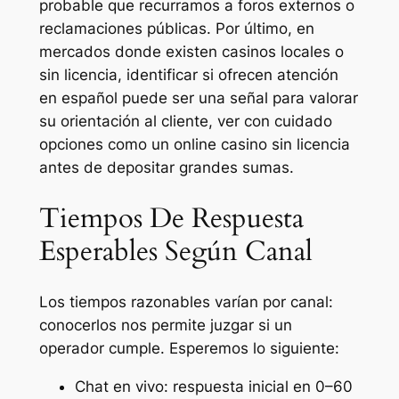
probable que recurramos a foros externos o
reclamaciones públicas. Por último, en
mercados donde existen casinos locales o
sin licencia, identificar si ofrecen atención
en español puede ser una señal para valorar
su orientación al cliente, ver con cuidado
opciones como un online casino sin licencia
antes de depositar grandes sumas.
Tiempos De Respuesta
Esperables Según Canal
Los tiempos razonables varían por canal:
conocerlos nos permite juzgar si un
operador cumple. Esperemos lo siguiente:
Chat en vivo: respuesta inicial en 0–60