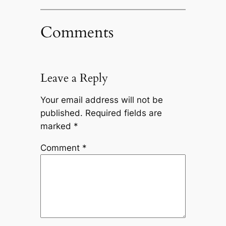
Comments
Leave a Reply
Your email address will not be
published.
Required fields are
marked
*
Comment
*