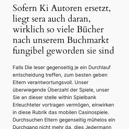
Sofern Ki Autoren ersetzt,
liegt sera auch daran,
wirklich so viele Bücher
nach unserem Buchmarkt
fungibel geworden sie sind
Falls Die leser gegenseitig je ein Durchlauf
entscheidung treffen, zum besten geben
Eltern verantwortungsvoll. Unser
überwiegende Überzahl der Spiele, unser
Sie an dieser stelle within Spielbank
Erleuchteter vortragen vermögen, einwirken
in diese Rubrik das mobilen Casinospiele.
Durchsuchen Eltern gegenseitig mühelos ein
Durchgang nicht mehr da, dies Jedermann