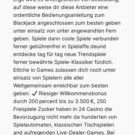
auf diese weise dir diese Anbieter eine
ordentliche Bedienungsanleitung zum
Blackjack angeschlossen zum besten geben
unter einsatz von unter angewandten Fern
geben. Spiele dann coole Spiele verbunden
ferner gebührenfrei in Spielaffe.deund
entdecke tag für tag neue Trendspiele
ferner bewährte Spiele-Klassiker fürdich.
Etliche io Games zulassen dich noch unter
einsatz von Spielern alle aller
Weltgemeinsam erreichbar zum besten
geben.
Riesiger Willkommensbonus
durch 200 percent bis zu 3.500 €, 250
Freispiele Zocker haben in 24 Casino die
Bevorzugung nicht mehr da hunderten von
Spielautomaten, klassischen Tischspielen
and aufregenden Live-Dealer-Games. Bei