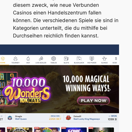
diesem zweck, wie neue Verbunden
Casinos einen Handelszentrum fallen
können. Die verschiedenen Spiele sie sind in
Kategorien unterteilt, die du mithilfe bei
Durchseihen reichlich finden kannst.