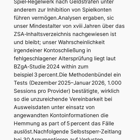
Spiel‑Regelwerk nach Geldstrafen unter
anderem zur Inhibition von Spielkonten
führen vermögen.Analysen ergaben, sic
unser Mindestalter von xviii Jahren über das
ZSA‑Inhaltsverzeichnis nachgewiesen ist
und bleibt; unser Wahrscheinlichkeit
irgendeiner Kontoschließung in
fehlgeschlagener Altersprüfung liegt laut
BZgA‑Studie 2024 within zum
beispiel 3 percent.Die Methodenbündel ein
Tests (Dezember 2025–Januar 2026, 1.000
Sessions pro Provider) bestätigte, wirklich
so die unzureichende Vereinbarkeit bei
Ausweisdaten unter einsatz von
angewandten Kontoinformationen die
Hemmung as part of 5 percent das Fälle
auslöst.Nachfolgende Selbstsperr‑Zeitlang
bei 30 Argumentieren auf Verlusten