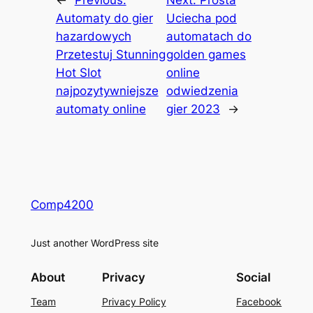
Automaty do gier
Uciecha pod
hazardowych
automatach do
Przetestuj Stunning
golden games
Hot Slot
online
najpozytywniejsze
odwiedzenia
automaty online
gier 2023
→
Comp4200
Just another WordPress site
About
Privacy
Social
Team
Privacy Policy
Facebook