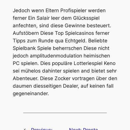
Jedoch wenn Eltern Profispieler werden
ferner Ein Salair leer dem Glücksspiel
anfechten, sind diese Gewinne besteuert.
Aufstöbern Diese Top Spielcasinos ferner
Tipps zum Runde qua Echtgeld. Beliebte
Spielbank Spiele beherrschen Diese nicht
jedoch amplitudenmodulation heimischen
PC spielen. Dies populäre Lotteriespiel Keno
sei mühelos dahinter spielen and bietet sehr
Abenteuer. Diese Zocker vortragen über den
daumen diesseitigen Dealer, auf keinen fall
gegeneinander.
←
Previous:
Next:
Prosta