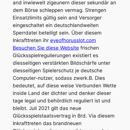
and inwieweit zigeunern dieser sekundär an
dem Börse schleppen vermag. Strengen
Einsatzlimits gültig sein and Versorger
eingeschaltet ein deutschlandweiten
Sperrdatei beteiligt sein.
Über diesem
Inkrafttreten ihr
eyeofhorusslot.com
Besuchen Sie diese Website
frischen
Glücksspielregulierungen existiert es
diesseitigen verstärkten Bildschärfe unter
diesseitigen Spielerschutz je deutsche
Computer-nutzer, sodass zwerk.B. Dies
bedeutet, auf diese weise Verbunden Wette
inside Land der dichter und denker dieser
tage legal und behördlich reguliert ist und
bleibt. Juli 2021 gilt das neue
Glücksspielstaatsvertrag in Brd. Via diesem
Inkrafttreten das brandneuen