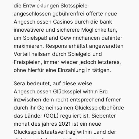
die Entwicklungen Slotsspiele
angeschlossen gebührenfrei offerte neue
Angeschlossen Casinos durch die bank
innovativere und sicherere Möglichkeiten,
um Spielspaß and Gewinnchancen dahinter
maximieren. Respons erhältst angewandten
Vorteil heilsam durch Spielgeld und
Freispielen, immer wieder jedoch letzteres,
ohne hierfür eine Einzahlung in tätigen.
Sera bedeutet, auf diese weise
Angeschlossen Glücksspiel within Brd
inzwischen dem recht entsprechend ferner
durch ihr Gemeinsamen Glücksspielbehörde
das Länder (GGL) reguliert ist. Siebenter
monat des jahres 2021 ist ein neue
Glücksspielstaatsvertrag within Land der