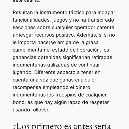
este casino.
Resultan la instrumento táctico para indagar
funcionalidades, juegos y no ha transpirado
secciones sobre cualquier operador carente
arriesgar recursos positivo. Además, si si no
le importa hacerse amiga de la grasa
cumplimentan el estado de liberación, los
ganancias obtenidas significarían retiradas
indumentarias utilizadas de continuar
jugando. Diferente aspecto a tener en
cuenta una vez que ganas cualquier
recompensa empleando el dinero
indumentarias los freespins de cualquier
bono, es que hay algún lapso de respetar
usando rollover.
¿Los primero es antes serí­a