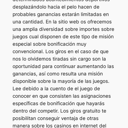
desplazándolo hacia el pelo hacen de
probables ganancias estarán limitadas en
una cantidad. En la sitio web os ofrecemos
una amplia diversidad sobre importes sobre
juegos cual disponen de este tipo de misión
especial sobre bonificación muy
convencional. Los giros en el caso de que
nos lo olvidemos tiradas sin cargo son la
oportunidad para continuar aumentando las
ganancias, así­ como resulta una misión
disponible sobre la mayoría de las juegos.
Lee debido a la cuento de el juego de
conocer en que consisten las asignaciones
específicas de bonificación que hayarás
dentro del competir. Los giros gratuito te
posibilitan conseguir ventaja de otras
manera sobre los casinos en internet del