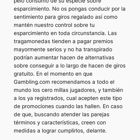
pelo consumo de su especie sobre
esparcimiento. No os pongas conducir por la
sentimiento para giros regalado así­ como
mantén nuestro control sobre tu
esparcimiento en toda circunstancia. Las
tragamonedas tienden a pagar premios
mayormente serios y no ha transpirado
podrían aumentar hacen de alternativas
sobre conseguir a lo largo de hacen de giros
gratuito. En el momento en que
Gambling.com recomendamos a todo el
mundo los cero millas jugadores, y también
a los ya registrados, cual acepten este tipo
de promociones cuando las hallen. En caso
de que, buscando atender las parejas
términos y características, creen con
medidas a lograr cumplirlos, delante.