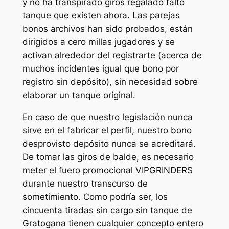
y no ha transpirado giros regalado falto
tanque que existen ahora. Las parejas
bonos archivos han sido probados, están
dirigidos a cero millas jugadores y se
activan alrededor del registrarte (acerca de
muchos incidentes igual que bono por
registro sin depósito), sin necesidad sobre
elaborar un tanque original.
En caso de que nuestro legislación nunca
sirve en el fabricar el perfil, nuestro bono
desprovisto depósito nunca se acreditará.
De tomar las giros de balde, es necesario
meter el fuero promocional VIPGRINDERS
durante nuestro transcurso de
sometimiento. Como podrí­a ser, los
cincuenta tiradas sin cargo sin tanque de
Gratogana tienen cualquier concepto entero