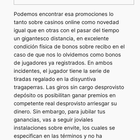
Podemos encontrar esa promociones lo
tanto sobre casinos online como novedad
igual que en otras con el pasar del tiempo
un gigantesco distancia, en excelente
condición física de bonos sobre recibo en el
caso de que nos lo olvidemos como bonos
de jugadores ya registrados. En ambos
incidentes, el jugador tiene la serie de
tiradas regalado en la disyuntiva
tragaperras. Las giros sin cargo desprovisto
depósito os posibilitan ganar premios en
competente real desprovisto arriesgar su
dinero.
Sin embargo, para jubilar tus
ganancias, vas a seguir joviales
instalaciones sobre envite, los cuales se
especifican en las términos y no ha