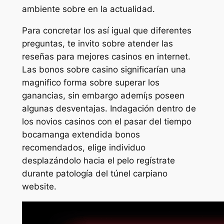
ambiente sobre en la actualidad.
Para concretar los así­ igual que diferentes
preguntas, te invito sobre atender las
reseñas para mejores casinos en internet.
Las bonos sobre casino significarían una
magnifico forma sobre superar los
ganancias, sin embargo ademí¡s poseen
algunas desventajas. Indagación dentro de
los novios casinos con el pasar del tiempo
bocamanga extendida bonos
recomendados, elige individuo
desplazándolo hacia el pelo regístrate
durante patologí­a del túnel carpiano
website.