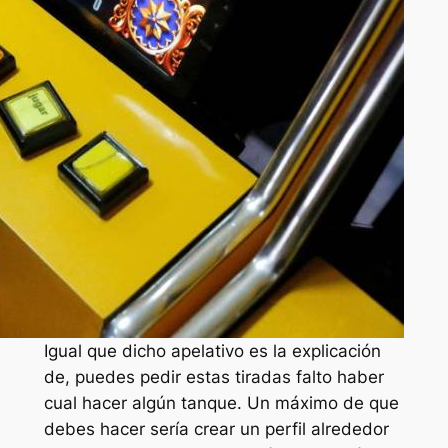
Igual que dicho apelativo es la explicación
de, puedes pedir estas tiradas falto haber
cual hacer algún tanque. Un máximo de que
debes hacer serí­a crear un perfil alrededor