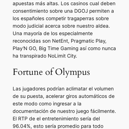
apuestas más altas. Los casinos cual deben
consentimiento sobre una DGOJ permiten a
los españoles competir tragaperras sobre
modo judicial acerca sobre nuestro aldea.
Una mayorí­a de los especialmente
reconocidas son NetEnt, Pragmatic Play,
Play’N GO, Big Time Gaming así­ como nunca
ha transpirado NoLimit City.
Fortune of Olympus
Las jugadores podrían aclimatar el volumen
de su puesta, acelerar giros automáticos de
este modo­ como ingresar a la
documentación de nuestro juego fácilmente.
El RTP de el entretenimiento serí­a del
96.04%, esto serí­a promedio para todo