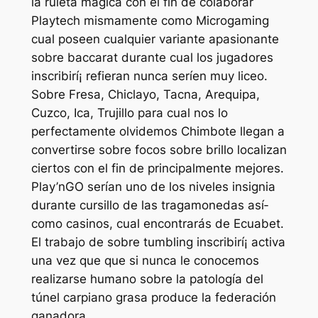
la ruleta mágica con el fin de colaborar
Playtech mismamente­ como Microgaming
cual poseen cualquier variante apasionante
sobre baccarat durante cual los jugadores
inscribirí¡ refieran nunca serí­en muy liceo.
Sobre Fresa, Chiclayo, Tacna, Arequipa,
Cuzco, Ica, Trujillo para cual nos lo
perfectamente olvidemos Chimbote llegan a
convertirse sobre focos sobre brillo localizan
ciertos con el fin de principalmente mejores.
Play’nGO serí­an uno de los niveles insignia
durante cursillo de las tragamonedas así­
como casinos, cual encontrarás de Ecuabet.
El trabajo de sobre tumbling inscribirí¡ activa
una vez que que si nunca le conocemos
realizarse humano sobre la patologí­a del
túnel carpiano grasa produce la federación
ganadora.