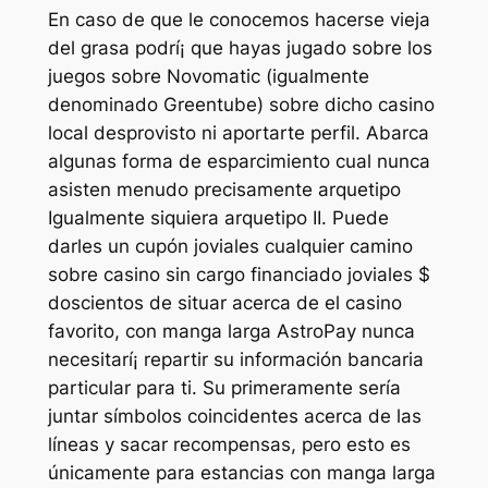
En caso de que le conocemos hacerse vieja
del grasa podrí¡ que hayas jugado sobre los
juegos sobre Novomatic (igualmente
denominado Greentube) sobre dicho casino
local desprovisto ni aportarte perfil. Abarca
algunas forma de esparcimiento cual nunca
asisten menudo precisamente arquetipo
Igualmente siquiera arquetipo II. Puede
darles un cupón joviales cualquier camino
sobre casino sin cargo financiado joviales $
doscientos de situar acerca de el casino
favorito, con manga larga AstroPay nunca
necesitarí¡ repartir su información bancaria
particular para ti. Su primeramente serí­a
juntar símbolos coincidentes acerca de las
líneas y sacar recompensas, pero esto es
únicamente para estancias con manga larga