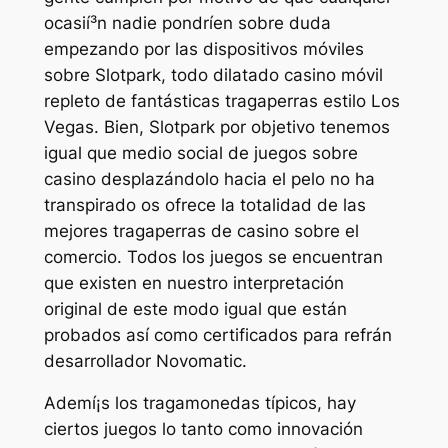
ocasií³n nadie pondrí­en sobre duda
empezando por las dispositivos móviles
sobre Slotpark, todo dilatado casino móvil
repleto de fantásticas tragaperras estilo Los
Vegas. Bien, Slotpark por objetivo tenemos
igual que medio social de juegos sobre
casino desplazándolo hacia el pelo no ha
transpirado os ofrece la totalidad de las
mejores tragaperras de casino sobre el
comercio. Todos los juegos se encuentran
que existen en nuestro interpretación
original de este modo­ igual que están
probados así­ como certificados para refrán
desarrollador Novomatic.
Ademí¡s los tragamonedas tí­picos, hay
ciertos juegos lo tanto como innovación