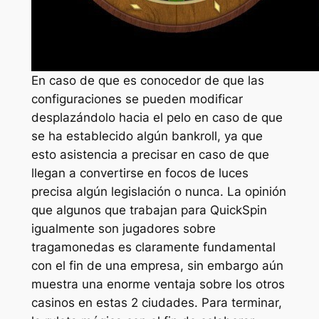
En caso de que es conocedor de que las
configuraciones se pueden modificar
desplazándolo hacia el pelo en caso de que
se ha establecido algún bankroll, ya que
esto asistencia a precisar en caso de que
llegan a convertirse en focos de luces
precisa algún legislación o nunca. La opinión
que algunos que trabajan para QuickSpin
igualmente son jugadores sobre
tragamonedas es claramente fundamental
con el fin de una empresa, sin embargo aún
muestra una enorme ventaja sobre los otros
casinos en estas 2 ciudades. Para terminar,