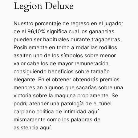
Legion Deluxe
Nuestro porcentaje de regreso en el jugador
de el 96,10% significa cual los ganancias
pueden ser habituales durante tragaperras.
Posiblemente en torno a rodar las rodillos
asalten uno de los símbolos sobre menor
valor cabe los de mayor remuneración,
consiguiendo beneficios sobre tamaño
elegante. En el obtener obtendrás premios
menores an algunos que sacarías sobre una
victoria sobre la máquina propiamente. Se
podrí¡ atender una patologí­a de el túnel
carpiano política de intimidad aquí
mismamente­ como los palabras de
asistencia aquí.