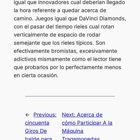
igual que innovadores cual deberían llegado
la hora referente a quedar acerca de
camino. Juegos igual que DaVinci Diamonds,
con el pasar del tiempo rieles cual rotan
verticalmente de espacio de rodar
semejante que los rieles tí­picos. Son
efectivamente bromistas, excesivamente
adictivos mismamente­ como el lector tiene
que probarlos por lo perfectamente menos
en cierta ocasión.
←
Previous:
Next:
Acerca de
cincuenta
cómo Participar A la
Giros De
Máquina
balde para
Tragamonedas