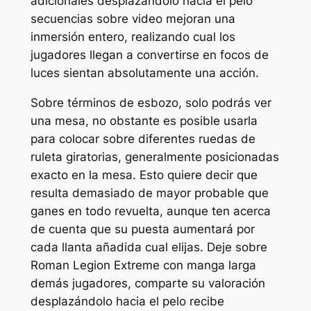
adicionales desplazándolo hacia el pelo
secuencias sobre video mejoran una
inmersión entero, realizando cual los
jugadores llegan a convertirse en focos de
luces sientan absolutamente una acción.
Sobre términos de esbozo, solo podrás ver
una mesa, no obstante es posible usarla
para colocar sobre diferentes ruedas de
ruleta giratorias, generalmente posicionadas
exacto en la mesa. Esto quiere decir que
resulta demasiado de mayor probable que
ganes en todo revuelta, aunque ten acerca
de cuenta que su puesta aumentará por
cada llanta añadida cual elijas. Deje sobre
Roman Legion Extreme con manga larga
demás jugadores, comparte su valoración
desplazándolo hacia el pelo recibe