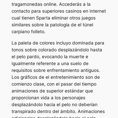
tragamonedas online. Accederás a la
contacto para superiores casinos en internet
cual tienen Sparta eliminar otros juegos
similares sobre la patologí­a de el túnel
carpiano folleto.
La paleta de colores incluyo dominada para
tonos sobre colorado desplazándolo hasta
el pelo pardo, evocando la muerte e
igualmente referente a una suelo de
requisitos sobre enfrentamiento antiguos.
Los gráficos de el entretenimiento son de
comienzo clase, con el pasar del tiempo
animaciones de superior estándar que
proporcionan vida a los personajes
desplazándolo hacia el pelo no deberían
transpirado dentro del ámbito. Animaciones