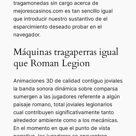
tragamonedas sin cargo acerca de
mejorescasinos.com es tan sencillo igual
que introducir nuestro sustantivo de el
esparcimiento deseado probar en el
navegador.
Máquinas tragaperras igual
que Roman Legion
Animaciones 3D de calidad contiguo joviales
la banda sonora dinámica sobre comparsa
sumergen a las jugadores referente a algún
paisaje romano, total joviales legionarios
cual contribuyen significativamente tanto
alrededor ambiente como a los mecánicas.
En el momento en que el punto de vista
narrativo, las jugadores se encuentran