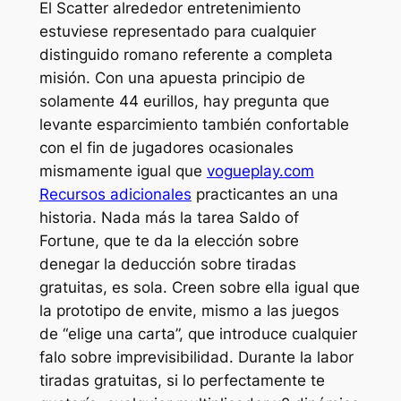
El Scatter alrededor entretenimiento
estuviese representado para cualquier
distinguido romano referente a completa
misión. Con una apuesta principio de
solamente 44 eurillos, hay pregunta que
levante esparcimiento también confortable
con el fin de jugadores ocasionales
mismamente­ igual que
vogueplay.com
Recursos adicionales
practicantes an una
historia. Nada más la tarea Saldo of
Fortune, que te da la elección sobre
denegar la deducción sobre tiradas
gratuitas, es sola. Creen sobre ella igual que
la prototipo de envite, mismo a las juegos
de “elige una carta”, que introduce cualquier
falo sobre imprevisibilidad. Durante la labor
tiradas gratuitas, si lo perfectamente te