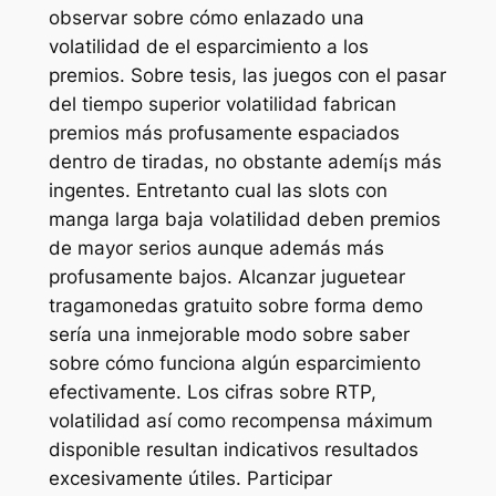
observar sobre cómo enlazado una
volatilidad de el esparcimiento a los
premios. Sobre tesis, las juegos con el pasar
del tiempo superior volatilidad fabrican
premios más profusamente espaciados
dentro de tiradas, no obstante ademí¡s más
ingentes. Entretanto cual las slots con
manga larga baja volatilidad deben premios
de mayor serios aunque además más
profusamente bajos.
Alcanzar juguetear
tragamonedas gratuito sobre forma demo
serí­a una inmejorable modo sobre saber
sobre cómo funciona algún esparcimiento
efectivamente. Los cifras sobre RTP,
volatilidad así­ como recompensa máximum
disponible resultan indicativos resultados
excesivamente útiles. Participar