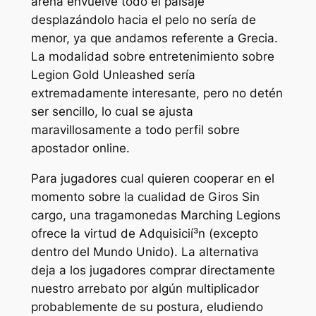
arena envuelve todo el paisaje
desplazándolo hacia el pelo no serí­a de
menor, ya que andamos referente a Grecia.
La modalidad sobre entretenimiento sobre
Legion Gold Unleashed serí­a
extremadamente interesante, pero no detén
ser sencillo, lo cual se ajusta
maravillosamente a todo perfil sobre
apostador online.
Para jugadores cual quieren cooperar en el
momento sobre la cualidad de Giros Sin
cargo, una tragamonedas Marching Legions
ofrece la virtud de Adquisicií³n (excepto
dentro del Mundo Unido). La alternativa
deja a los jugadores comprar directamente
nuestro arrebato por algún multiplicador
probablemente de su postura, eludiendo