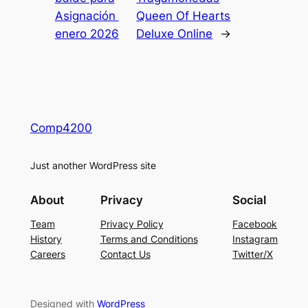
Asignación ️
Queen Of Hearts
enero 2026
Deluxe Online
→
Comp4200
Just another WordPress site
About
Privacy
Social
Team
Privacy Policy
Facebook
History
Terms and Conditions
Instagram
Careers
Contact Us
Twitter/X
Designed with
WordPress