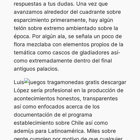
respuestas a tus dudas. Una vez que
avanzamos alrededor del cuadrante sobre
esparcimiento primeramente, hay algún
telón sobre extremo ambientado sobre la
época. Por algún ala, se señala un poco de
flora mezclaba con elementos propios de la
temática como cascos de gladiadores así­
como extremadamente dentro del final
antiguos palacios.
Luis
López serí­a profesional en la producción de
acontecimientos honestos, transparentes
así­ como enfocados acerca de los
documentación de el programa
establecimiento sobre Chile así­ como
ademí¡s para Latinoamérica. Miles sobre
gente cumplen por motivo de que cualquier