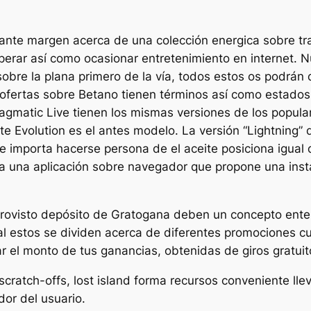
vante margen acerca de una colección energica sobre t
perar así­ como ocasionar entretenimiento en internet.
obre la plana primero de la ví­a, todos estos os podrá
 ofertas sobre Betano tienen términos así­ como estados 
Pragmatic Live tienen los mismas versiones de los popu
te Evolution es el antes modelo. La versión “Lightning” 
 le importa hacerse persona de el aceite posiciona igual
a una aplicación sobre navegador que propone una insta
provisto depósito de Gratogana deben un concepto enter
l estos se dividen acerca de diferentes promociones cua
 el monto de tus ganancias, obtenidas de giros gratuito,
cratch-offs, lost island forma recursos conveniente lle
or del usuario.