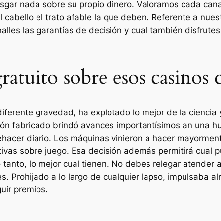
iesgar nada sobre su propio dinero. Valoramos cada can
cabello el trato afable la que deben. Referente a nuestr
alles las garantías de decisión y cual también disfrute
ratuito sobre esos casinos 
iferente gravedad, ha explotado lo mejor de la ciencia 
ción fabricado brindó avances importantísimos an una h
ehacer diario. Los máquinas vinieron a hacer mayormente 
ivas sobre juego. Esa decisión además permitirá cual pu
 tanto, lo mejor cual tienen. No debes relegar atender a
nes. Prohijado a lo largo de cualquier lapso, impulsaba a
guir premios.