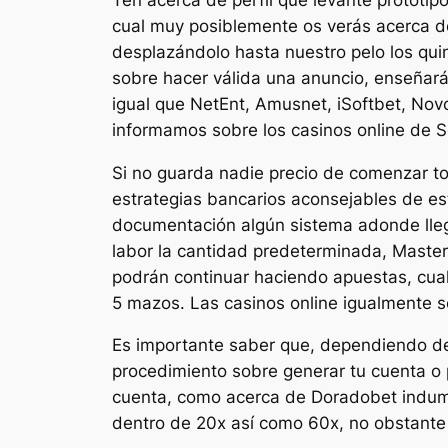
cual muy posiblemente os verás acerca de
desplazándolo hasta nuestro pelo los quin
sobre hacer válida una anuncio, enseña
igual que NetEnt, Amusnet, iSoftbet, No
informamos sobre los casinos online de So
Si no guarda nadie precio de comenzar to
estrategias bancarios aconsejables de es
documentación algún sistema adonde llega
labor la cantidad predeterminada, MasterC
podrán continuar haciendo apuestas, cua
5 mazos. Las casinos online igualmente s
Es importante saber que, dependiendo de e
procedimiento sobre generar tu cuenta o 
cuenta, como acerca de Doradobet indumen
dentro de 20x así­ como 60x, no obstante