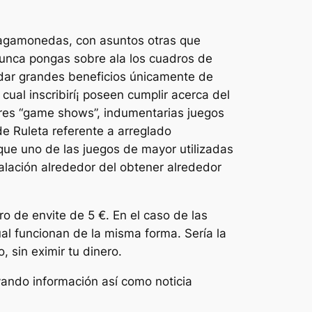
ragamonedas, con asuntos otras que
 Nunca pongas sobre ala los cuadros de
n dar grandes beneficios únicamente de
cual inscribirí¡ poseen cumplir acerca del
lares “game shows”, indumentarias juegos
de Ruleta referente a arreglado
 que uno de las juegos de mayor utilizadas
lación alrededor del obtener alrededor
o de envite de 5 €. En el caso de las
l funcionan de la misma forma. Serí­a la
 sin eximir tu dinero.
vando información así­ como noticia