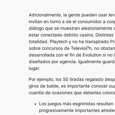
Adicionalmente, la gente pueden usar le
invitan en torno a de el consumidor a coo
diálogo que se muestran aleatoriamente s
estar conectado debido casino.
Distintas
totalidad. Playtech y no ha transpirado 
sobre concursos de Televisií³n, no obstan
desarrollada con el fin de Evolution si no
diseñados por agencia. Igualmente guard
lugar.
Por ejemplo, los 50 tiradas regalado des
giros de balde, es importante conocer cua
cuantía de ocasiones que deberías colocar
Los juegos más esgrimidas resultan s
progresivamente importantes alreded