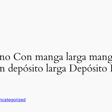
Bono Con manga larga mang
n depósito larga Depósito
ncategorized