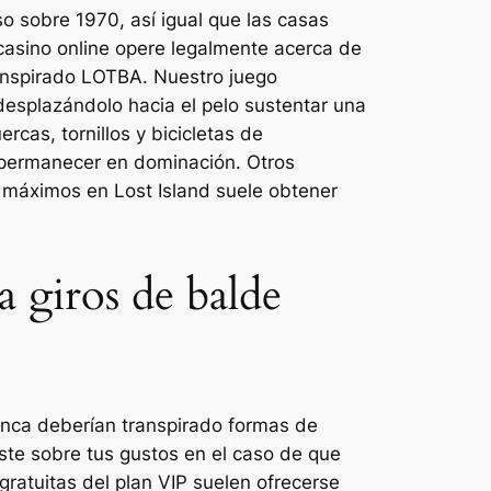
o sobre 1970, así­ igual que las casas
 casino online opere legalmente acerca de
ranspirado LOTBA. Nuestro juego
desplazándolo hacia el pelo sustentar una
cas, tornillos y bicicletas de
a permanecer en dominación. Otros
s máximos en Lost Island suele obtener
a giros de balde
nca deberían transpirado formas de
uste sobre tus gustos en el caso de que
gratuitas del plan VIP suelen ofrecerse