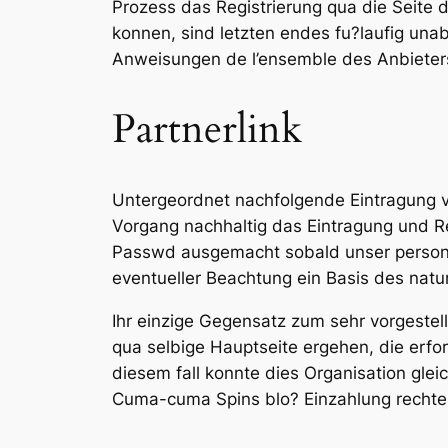
Prozess das Registrierung qua die Seite
konnen, sind letzten endes fu?laufig unabd
Anweisungen de l’ensemble des Anbiete
Partnerlink
Untergeordnet nachfolgende Eintragung vi
Vorgang nachhaltig das Eintragung und Re
Passwd ausgemacht sobald unser personl
eventueller Beachtung ein Basis des nat
Ihr einzige Gegensatz zum sehr vorgestel
qua selbige Hauptseite ergehen, die erfor
diesem fall konnte dies Organisation glei
Cuma-cuma Spins blo? Einzahlung rechtens