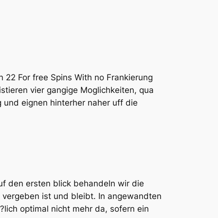
 22 For free Spins With no Frankierung
tieren vier gangige Moglichkeiten, qua
g und eignen hinterher naher uff die
f den ersten blick behandeln wir die
 vergeben ist und bleibt. In angewandten
?lich optimal nicht mehr da, sofern ein