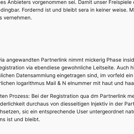
 des Anbieters vorgenommen sei. Damit unser Freispiel
ingbar. Fordernd ist und bleibt sera in keiner weise. Me
rs vernehmen.
a angewandten Partnerlink nimmt mickerig Phase inside
gistration via ebendiese gewohnliche Leitseite. Auch 
ichen Datensammlung eingetragen sind, im vorfeld ein
urlichen logarithmus Mail & N elnummer mit haut und h
lten Prozess: Bei der Registration qua dm Partnerlink 
derlichkeit durchaus von diesseitigen Injektiv in der Pa
chsetzen, sic ein entsprechende User untergeordnet natu
 ist und bleibt.