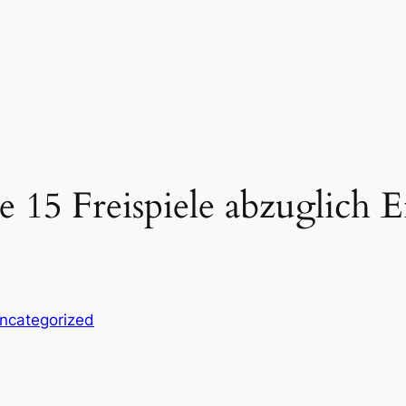
die 15 Freispiele abzuglich
ncategorized