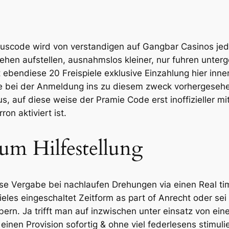
uscode wird von verstandigen auf Gangbar Casinos jed
ehen aufstellen, ausnahmslos kleiner, nur fuhren unter
 ebendiese 20 Freispiele exklusive Einzahlung hier inner
ce bei der Anmeldung ins zu diesem zweck vorhergesehen
, auf diese weise der Pramie Code erst inoffizieller m
ron aktiviert ist.
m Hilfestellung
se Vergabe bei nachlaufen Drehungen via einen Real t
eles eingeschaltet Zeitform as part of Anrecht oder sei
rn. Ja trifft man auf inzwischen unter einsatz von ein
 einen Provision sofortig & ohne viel federlesens stimu