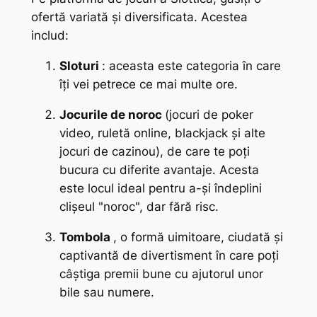
ofertă variată și diversificata. Acestea
includ:
Sloturi
: aceasta este categoria în care
îți vei petrece ce mai multe ore.
Jocurile de noroc
(jocuri de poker
video, ruletă online, blackjack și alte
jocuri de cazinou), de care te poți
bucura cu diferite avantaje. Acesta
este locul ideal pentru a-și îndeplini
clișeul "noroc", dar fără risc.
Tombola
, o formă uimitoare, ciudată și
captivantă de divertisment în care poți
câștiga premii bune cu ajutorul unor
bile sau numere.