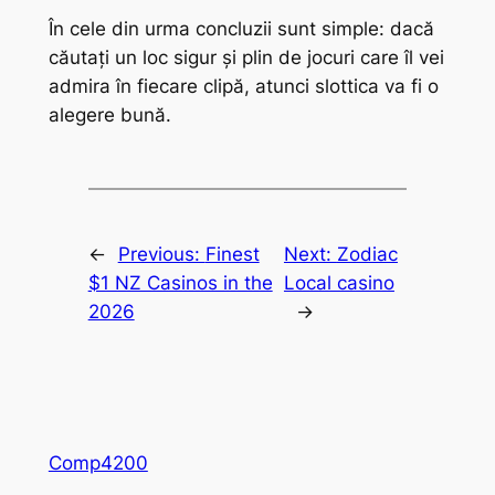
În cele din urma concluzii sunt simple: dacă
căutați un loc sigur și plin de jocuri care îl vei
admira în fiecare clipă, atunci slottica va fi o
alegere bună.
←
Previous:
Finest
Next:
Zodiac
$1 NZ Casinos in the
Local casino
2026
→
Comp4200