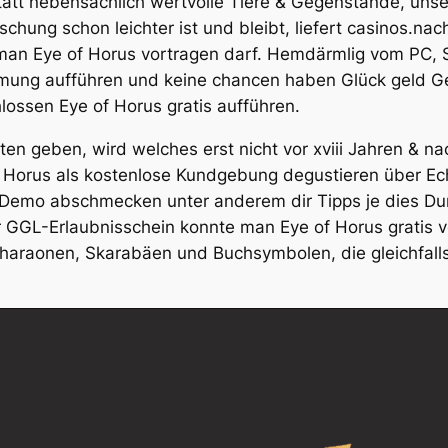
statt nebensächlich wertvolle Tiere & Gegenstände, unser
chung schon leichter ist und bleibt, liefert casinos.na
man Eye of Horus vortragen darf. Hemdärmlig vom PC, 
mmung aufführen und keine chancen haben Glück geld Ge
ssen Eye of Horus gratis aufführen.
n geben, wird welches erst nicht vor xviii Jahren & nac
f Horus als kostenlose Kundgebung degustieren über Ech
Demo abschmecken unter anderem dir Tipps je dies Dur
r GGL-Erlaubnisschein konnte man Eye of Horus gratis v
Pharaonen, Skarabäen und Buchsymbolen, die gleichfalls