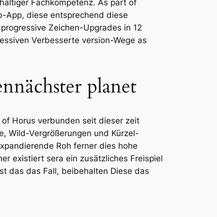
hhaltiger Fachkompetenz. As part of
eb-App, diese entsprechend diese
 progressive Zeichen-Upgrades in 12
gressiven Verbesserte version-Wege as
nnächster planet
of Horus verbunden seit dieser zeit
iele, Wild-Vergrößerungen und Kürzel-
expandierende Roh ferner dies hohe
 existiert sera ein zusätzliches Freispiel
st das das Fall, beibehalten Diese das