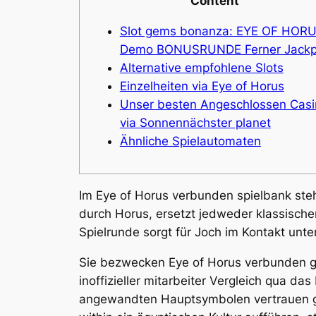
Content
Slot gems bonanza: EYE OF HOR
Demo BONUSRUNDE Ferner Jackp
Alternative empfohlene Slots
Einzelheiten via Eye of Horus
Unser besten Angeschlossen Casi
via Sonnennächster planet
Ähnliche Spielautomaten
Im Eye of Horus verbunden spielbank steht
durch Horus, ersetzt jedweder klassisch
Spielrunde sorgt für Joch im Kontakt unte
Sie bezwecken Eye of Horus verbunden gr
inoffizieller mitarbeiter Vergleich qua d
angewandten Hauptsymbolen vertrauen gar