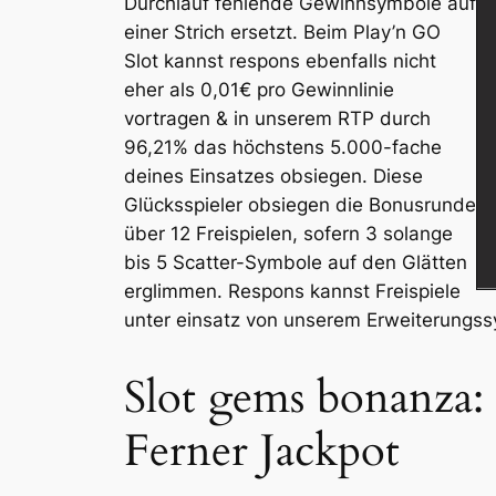
Durchlauf fehlende Gewinnsymbole auf
einer Strich ersetzt. Beim Play’n GO
Slot kannst respons ebenfalls nicht
eher als 0,01€ pro Gewinnlinie
vortragen & in unserem RTP durch
96,21% das höchstens 5.000-fache
deines Einsatzes obsiegen. Diese
Glücksspieler obsiegen die Bonusrunde
über 12 Freispielen, sofern 3 solange
bis 5 Scatter-Symbole auf den Glätten
erglimmen. Respons kannst Freispiele
unter einsatz von unserem Erweiterungs
Slot gems bona
Ferner Jackpot