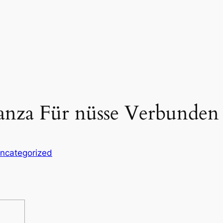
nanza Für nüsse Verbunden 
ncategorized