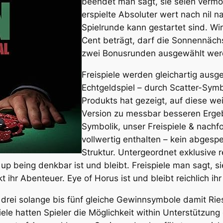
beendet man sagt, sie seien vermö
erspielte Absoluter wert nach nil 
Spielrunde kann gestartet sind. Wir
Cent beträgt, darf die Sonnennächst
zwei Bonusrunden ausgewählt wer
Freispiele werden gleichartig ausgel
Echtgeldspiel – durch Scatter-Sym
Produkts hat gezeigt, auf diese wei
Version zu messbar besseren Ergeb
Symbolik, unser Freispiele & nachf
vollwertig enthalten – kein abgesp
Struktur. Untergeordnet exklusive 
 up being denkbar ist und bleibt. Freispiele man sagt, si
ihr Abenteuer. Eye of Horus ist und bleibt reichlich ihr
ei solange bis fünf gleiche Gewinnsymbole damit Ries
iele hatten Spieler die Möglichkeit within Unterstützu