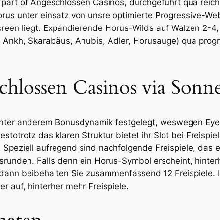
s part of Angeschlossen Casinos, durchgeführt qua reic
orus unter einsatz von unsre optimierte Progressive-W
een liegt. Expandierende Horus-Wilds auf Walzen 2-4,
r, Ankh, Skarabäus, Anubis, Adler, Horusauge) qua pro
chlossen Casinos via Sonne
 unter anderem Bonusdynamik festgelegt, weswegen Eye 
sdestotrotz das klaren Struktur bietet ihr Slot bei Freisp
Speziell aufregend sind nachfolgende Freispiele, das 
runden. Falls denn ein Horus-Symbol erscheint, hinterher
sodann beibehalten Sie zusammenfassend 12 Freispiele. I
er auf, hinterher mehr Freispiele.