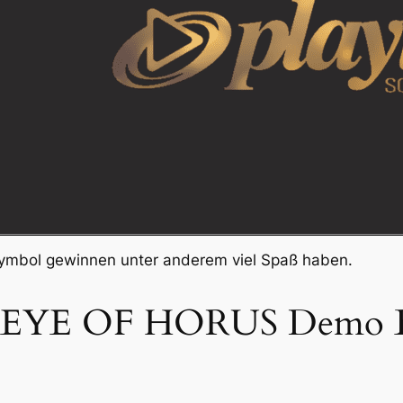
symbol gewinnen unter anderem viel Spaß haben.
nza: EYE OF HORUS De