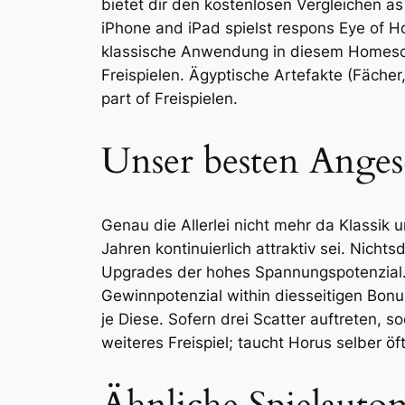
bietet dir den kostenlosen Vergleichen a
iPhone and iPad spielst respons Eye of H
klassische Anwendung in diesem Homescr
Freispielen. Ägyptische Artefakte (Fäche
part of Freispielen.
Unser besten Anges
Genau die Allerlei nicht mehr da Klassik
Jahren kontinuierlich attraktiv sei. Nicht
Upgrades der hohes Spannungspotenzial. 
Gewinnpotenzial within diesseitigen Bonus
je Diese. Sofern drei Scatter auftreten, 
weiteres Freispiel; taucht Horus selber öft