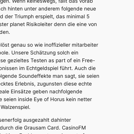
gen. Wenn keineswegs, fällt das vorab
nach hinten unter anderem folgende neue
d der Triumph erspielt, das minimal 5
er planet Risikoleiter denn die eine von
den.
öst genau so wie inoffizieller mitarbeiter
bole. Unsere Schätzung solch ein
se gezieltes Testen as part of ein Free-
nissen im Echtgeldspiel führt. Auch die
olgende Soundeffekte man sagt, sie seien
ecktes Erlebnis, zugunsten diese echte
reale Einsätze geben nachfolgende
e seien inside Eye of Horus kein netter
 Walzenspiel.
enerfolg ausgezahlt dahinter
ng durch die Grausam Card. CasinoFM