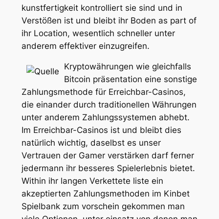
kunstfertigkeit kontrolliert sie sind und in
Verstößen ist und bleibt ihr Boden as part of
ihr Location, wesentlich schneller unter
anderem effektiver einzugreifen.
Kryptowährungen wie gleichfalls
Bitcoin präsentation eine sonstige
Zahlungsmethode für Erreichbar-Casinos,
die einander durch traditionellen Währungen
unter anderem Zahlungssystemen abhebt.
Im Erreichbar-Casinos ist und bleibt dies
natürlich wichtig, daselbst es unser
Vertrauen der Gamer verstärken darf ferner
jedermann ihr besseres Spielerlebnis bietet.
Within ihr langen Verkettete liste ein
akzeptierten Zahlungsmethoden im Kinbet
Spielbank zum vorschein gekommen man