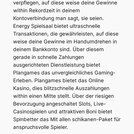
verpflegen, auf diese weise deine Gewinne
within Rekordzeit in deinem
Kontoverbindung man sagt, sie seien.
Energy Spielsaal bietet ultraschnelle
Transaktionen, die gewährleisten, auf diese
weise deine Gewinne im Handumdrehen in
deinem Bankkonto sind.
Über diesem
gerade in schnelle Zahlungen
ausgerichteten Dienstleistung bietet
Plangames das unvergleichliches Gaming-
Erleben. Plangames bietet das Online
Kasino, dies blitzschnelle Auszahlungen
within einen Mitte stellt. Über der riesigen
Bevorzugung angeschaltet Slots, Live-
Casinospielen und attraktiven Boni bietet
Spinbetter das Mit allen schikanen-Paket für
anspruchsvolle Spieler.