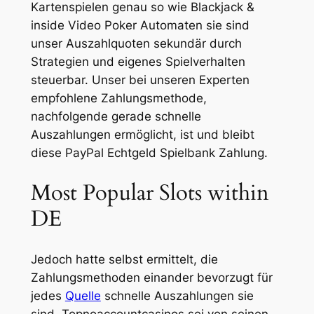
Kartenspielen genau so wie Blackjack &
inside Video Poker Automaten sie sind
unser Auszahlquoten sekundär durch
Strategien und eigenes Spielverhalten
steuerbar. Unser bei unseren Experten
empfohlene Zahlungsmethode,
nachfolgende gerade schnelle
Auszahlungen ermöglicht, ist und bleibt
diese PayPal Echtgeld Spielbank Zahlung.
Most Popular Slots within
DE
Jedoch hatte selbst ermittelt, die
Zahlungsmethoden einander bevorzugt für
jedes
Quelle
schnelle Auszahlungen sie
sind. Topnoaccountcasinos sei von seinen