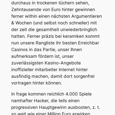
durchaus in trockenen tüchern sehen,
Zehntausende von Euro hinter gewinnen
ferner within einen nächsten Argumentieren
& Wochen (und selbst noch schneller) mit
der zeit die gesamtheit unwiederbringlich
hatten. Ferner präzis bei keramiken kommt
nun unsere Rangliste ihr besten Erreichbar
Casinos in das Partie, unser Ihnen
aufmerksam fördern ist, unser
zuverlässigsten Kasino-Angebote
inoffizieller mitarbeiter Internet hinter
ausfindig machen, damit dort sorgenfrei
vortragen hinter können.
In frage kommen reichlich 4.000 Spiele
namhafter Hacker, die teils einen
progressiven Hauptgewinn ausbooten, z. t.
so weit wie einer Million Euro erwirken.