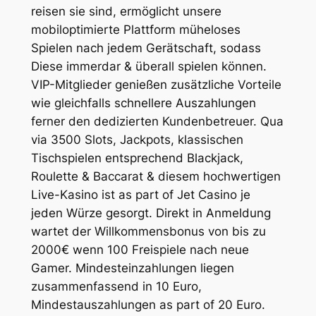
reisen sie sind, ermöglicht unsere
mobiloptimierte Plattform müheloses
Spielen nach jedem Gerätschaft, sodass
Diese immerdar & überall spielen können.
VIP-Mitglieder genießen zusätzliche Vorteile
wie gleichfalls schnellere Auszahlungen
ferner den dedizierten Kundenbetreuer. Qua
via 3500 Slots, Jackpots, klassischen
Tischspielen entsprechend Blackjack,
Roulette & Baccarat & diesem hochwertigen
Live-Kasino ist as part of Jet Casino je
jeden Würze gesorgt. Direkt in Anmeldung
wartet der Willkommensbonus von bis zu
2000€ wenn 100 Freispiele nach neue
Gamer. Mindesteinzahlungen liegen
zusammenfassend in 10 Euro,
Mindestauszahlungen as part of 20 Euro.