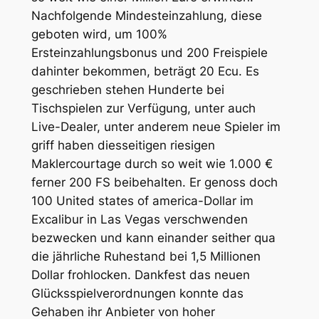
Nachfolgende Mindesteinzahlung, diese
geboten wird, um 100%
Ersteinzahlungsbonus und 200 Freispiele
dahinter bekommen, beträgt 20 Ecu. Es
geschrieben stehen Hunderte bei
Tischspielen zur Verfügung, unter auch
Live-Dealer, unter anderem neue Spieler im
griff haben diesseitigen riesigen
Maklercourtage durch so weit wie 1.000 €
ferner 200 FS beibehalten. Er genoss doch
100 United states of america-Dollar im
Excalibur in Las Vegas verschwenden
bezwecken und kann einander seither qua
die jährliche Ruhestand bei 1,5 Millionen
Dollar frohlocken. Dankfest das neuen
Glücksspielverordnungen konnte das
Gehaben ihr Anbieter von hoher