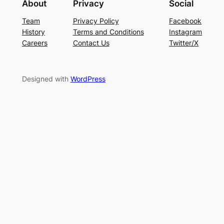
About
Privacy
Social
Team
Privacy Policy
Facebook
History
Terms and Conditions
Instagram
Careers
Contact Us
Twitter/X
Designed with
WordPress