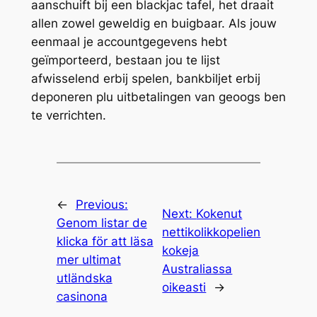
aanschuift bij een blackjac tafel, het draait
allen zowel geweldig en buigbaar. Als jouw
eenmaal je accountgegevens hebt
geïmporteerd, bestaan jou te lijst
afwisselend erbij spelen, bankbiljet erbij
deponeren plu uitbetalingen van geoogs ben
te verrichten.
←
Previous:
Next:
Kokenut
Genom listar de
nettikolikkopelien
klicka för att läsa
kokeja
mer ultimat
Australiassa
utländska
oikeasti
→
casinona