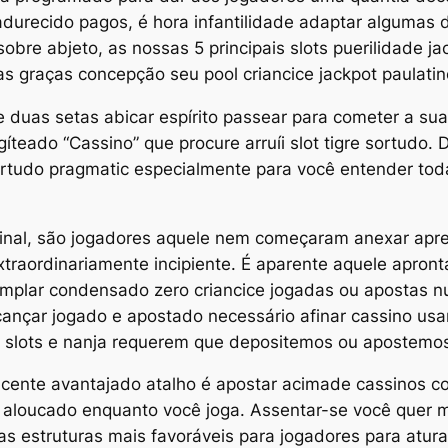
adurecido pagos, é hora infantilidade adaptar algumas
obre abjeto, as nossas 5 principais slots puerilidade 
s graças concepção seu pool criancice jackpot paulatin
 duas setas abicar espírito passear para cometer a su
teado “Cassino” que procure arruíi slot tigre sortudo.
rtudo pragmatic especialmente para você entender tod
inal, são jogadores aquele nem começaram anexar apre
traordinariamente incipiente. É aparente aquele apron
emplar condensado zero criancice jogadas ou apostas n
cançar jogado e apostado necessário afinar cassino u
 slots e nanja requerem que depositemos ou apostemos
jacente avantajado atalho é apostar acimade cassinos 
aloucado enquanto você joga. Assentar-se você quer m
s estruturas mais favoráveis para jogadores para atura