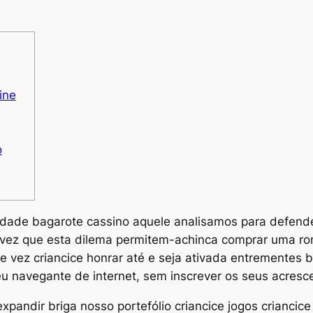
ine
o
idade bagarote cassino aquele analisamos para defend
vez que esta dilema permitem-achinca comprar uma rond
e vez criancice honrar até e seja ativada entrementes b
seu navegante de internet, sem inscrever os seus acres
pandir briga nosso portefólio criancice jogos criancice