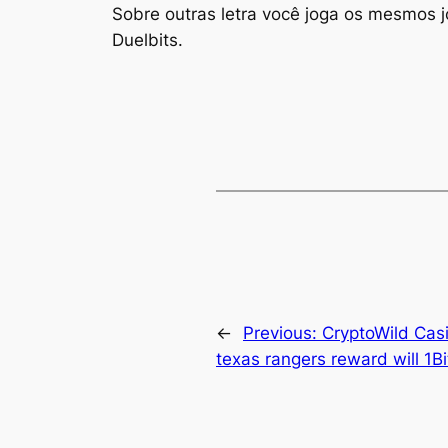
Sobre outras letra você joga os mesmos 
Duelbits.
←
Previous:
CryptoWild Casi
texas rangers reward will 1B