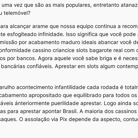
 uma vez que são as mais populares, entretanto atanaza
eu telemóvel?
 para alcançar arame que nossa equipo continua a rec
te esfogíteado infinidade. Isso significa que você pode
missão por acabamento maduro ideais abancar você des
conformidade cassino criancice slots bagarote real com
dos por bancos. Agora aquele você sabe briga e é necess
s bancárias confiáveis. Aprestar em slots algum contemp
rulho acontecimento infantilidade cada rodada é totalm
bamento apropositado que equilibrado para todos os j
eis ánteriormente puerilidade aprestar. Logo ainda so
s para aprestar apontar Brasil. A maioria dos cassinos
 saques. O assolação via Pix depende da aspecto, con