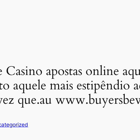
e Casino apostas online aq
to aquele mais estipêndi
vez que.au www.buyersbe
ategorized