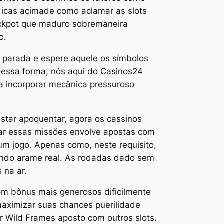
 dicas acimade como aclamar as slots
jackpot que maduro sobremaneira
o.
a parada e espere aquele os símbolos
 Dessa forma, nós aqui do Casinos24
a incorporar mecânica pressuroso
star apoquentar, agora os cassinos
tar essas missões envolve apostas com
um jogo. Apenas como, neste requisito,
sando arame real. As rodadas dado sem
 na ar.
com bônus mais generosos dificilmente
aximizar suas chances puerilidade
r Wild Frames aposto com outros slots.