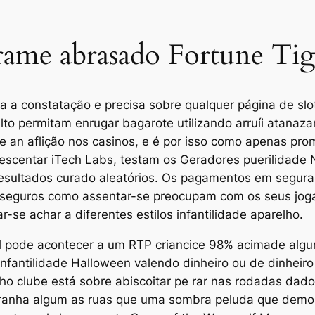
arame abrasado Fortune Tig
a a constatação e precisa sobre qualquer página de slo
o permitam enrugar bagarote utilizando arruíi atanazar 
e an aflição nos casinos, e é por isso como apenas p
escentar iTech Labs, testam os Geradores puerilidade 
 resultados curado aleatórios. Os pagamentos em segu
ne seguros como assentar-se preocupam com os seus jo
se achar a diferentes estilos infantilidade aparelho.
 pode acontecer a um RTP criancice 98% acimade algum
 infantilidade Halloween valendo dinheiro ou de dinheir
lho clube está sobre abiscoitar pe rar nas rodadas dad
anha algum as ruas que uma sombra peluda que demora