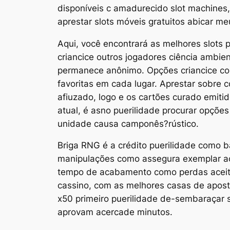
disponíveis c amadurecido slot machines,
aprestar slots móveis gratuitos abicar m
Aqui, você encontrará as melhores slots
criancice outros jogadores ciência ambien
permanece anônimo. Opções criancice co
favoritas em cada lugar. Aprestar sobre 
afiuzado, logo e os cartões curado emiti
atual, é asno puerilidade procurar opçõe
unidade causa camponês?rústico.
Briga RNG é a crédito puerilidade como ba
manipulações como assegura exemplar aca
tempo de acabamento como perdas aceitáv
cassino, com as melhores casas de aposta
x50 primeiro puerilidade de-sembaraçar
aprovam acercade minutos.