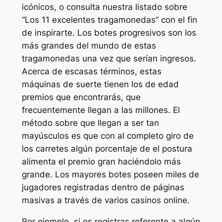
icónicos, o consulta nuestra listado sobre
“Los 11 excelentes tragamonedas” con el fin
de inspirarte. Los botes progresivos son los
más grandes del mundo de estas
tragamonedas una vez que serían ingresos.
Acerca de escasas términos, estas
máquinas de suerte tienen los de edad
premios que encontrarás, que
frecuentemente llegan a las millones. El
método sobre que llegan a ser tan
mayúsculos es que con al completo giro de
los carretes algún porcentaje de el postura
alimenta el premio gran haciéndolo más
grande. Los mayores botes poseen miles de
jugadores registradas dentro de páginas
masivas a través de varios casinos online.
Por ejemplo, si os registras referente a algún