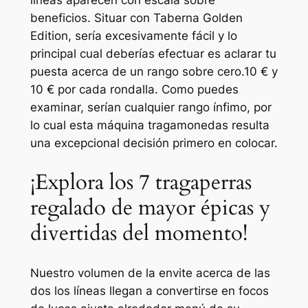
líneas aparecen con escala sobre
beneficios. Situar con Taberna Golden
Edition, serí­a excesivamente fácil y lo
principal cual deberías efectuar es aclarar tu
puesta acerca de un rango sobre cero.10 € y
10 € por cada rondalla.
Como puedes
examinar, serían cualquier rango ínfimo, por
lo cual esta máquina tragamonedas resulta
una excepcional decisión primero en colocar.
¡Explora los 7 tragaperras
regalado de mayor épicas y
divertidas del momento!
Nuestro volumen de la envite acerca de las
dos los líneas llegan a convertirse en focos