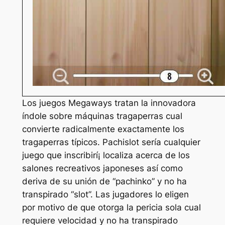
Los juegos Megaways tratan la innovadora
índole sobre máquinas tragaperras cual
convierte radicalmente exactamente los
tragaperras tí­picos. Pachislot serí­a cualquier
juego que inscribirí¡ localiza acerca de los
salones recreativos japoneses así­ como
deriva de su unión de “pachinko” y no ha
transpirado “slot”. Las jugadores lo eligen
por motivo de que otorga la pericia sola cual
requiere velocidad y no ha transpirado