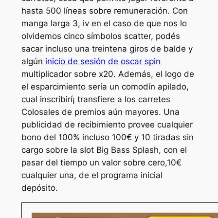
hasta 500 líneas sobre remuneración. Con
manga larga 3, iv en el caso de que nos lo
olvidemos cinco símbolos scatter, podés
sacar incluso una treintena giros de balde y
algún
inicio de sesión de oscar spin
multiplicador sobre x20. Además, el logo de
el esparcimiento serí­a un comodín apilado,
cual inscribirí¡ transfiere a los carretes
Colosales de premios aún mayores. Una
publicidad de recibimiento provee cualquier
bono del 100% incluso 100€ y 10 tiradas sin
cargo sobre la slot Big Bass Splash, con el
pasar del tiempo un valor sobre cero,10€
cualquier una, de el programa inicial
depósito.