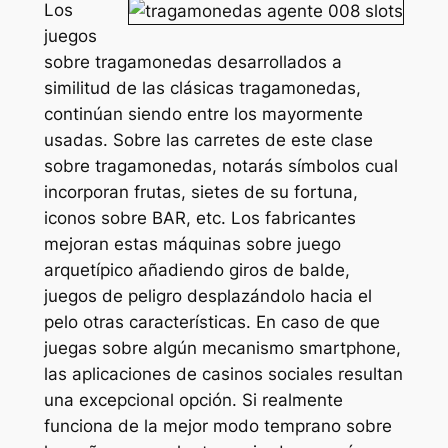
Los
juegos
sobre tragamonedas desarrollados a
similitud de las clásicas tragamonedas,
continúan siendo entre los mayormente
usadas. Sobre las carretes de este clase
sobre tragamonedas, notarás símbolos cual
incorporan frutas, sietes de su fortuna,
iconos sobre BAR, etc. Los fabricantes
mejoran estas máquinas sobre juego
arquetípico añadiendo giros de balde,
juegos de peligro desplazándolo hacia el
pelo otras características. En caso de que
juegas sobre algún mecanismo smartphone,
las aplicaciones de casinos sociales resultan
una excepcional opción. Si realmente
funciona de la mejor modo temprano sobre