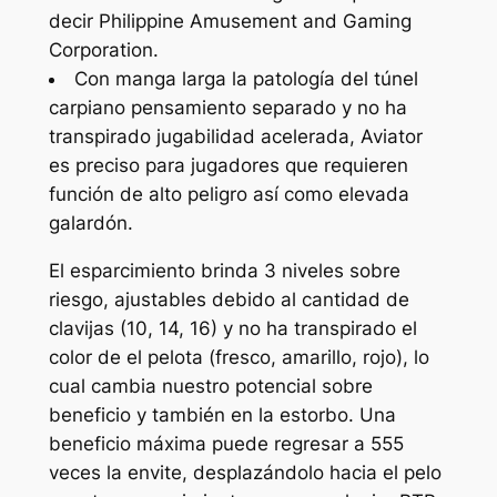
decir Philippine Amusement and Gaming
Corporation.
Con manga larga la patologí­a del túnel
carpiano pensamiento separado y no ha
transpirado jugabilidad acelerada, Aviator
es preciso para jugadores que requieren
función de alto peligro así­ como elevada
galardón.
El esparcimiento brinda 3 niveles sobre
riesgo, ajustables debido al cantidad de
clavijas (10, 14, 16) y no ha transpirado el
color de el pelota (fresco, amarillo, rojo), lo
cual cambia nuestro potencial sobre
beneficio y también en la estorbo. Una
beneficio máxima puede regresar a 555
veces la envite, desplazándolo hacia el pelo