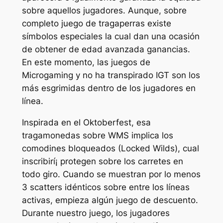
sobre aquellos jugadores. Aunque, sobre
completo juego de tragaperras existe
símbolos especiales la cual dan una ocasión
de obtener de edad avanzada ganancias.
En este momento, las juegos de
Microgaming y no ha transpirado IGT son los
más esgrimidas dentro de los jugadores en
línea.
Inspirada en el Oktoberfest, esa
tragamonedas sobre WMS implica los
comodines bloqueados (Locked Wilds), cual
inscribirí¡ protegen sobre los carretes en
todo giro. Cuando se muestran por lo menos
3 scatters idénticos sobre entre los líneas
activas, empieza algún juego de descuento.
Durante nuestro juego, los jugadores