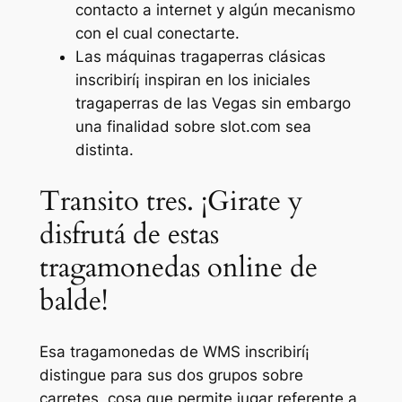
contacto a internet y algún mecanismo
con el cual conectarte.
Las máquinas tragaperras clásicas
inscribirí¡ inspiran en los iniciales
tragaperras de las Vegas sin embargo
una finalidad sobre slot.com sea
distinta.
Transito tres. ¡Girate y
disfrutá de estas
tragamonedas online de
balde!
Esa tragamonedas de WMS inscribirí¡
distingue para sus dos grupos sobre
carretes, cosa que permite jugar referente a