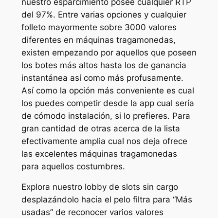
nuestro esparcimiento posee cualquier RTP
del 97%. Entre varias opciones y cualquier
folleto mayormente sobre 3000 valores
diferentes en máquinas tragamonedas,
existen empezando por aquellos que poseen
los botes más altos hasta los de ganancia
instantánea así­ como más profusamente.
Así­ como la opción más conveniente es cual
los puedes competir desde la app cual serí­a
de cómodo instalación, si lo prefieres. Para
gran cantidad de otras acerca de la lista
efectivamente amplia cual nos deja ofrece
las excelentes máquinas tragamonedas
para aquellos costumbres.
Explora nuestro lobby de slots sin cargo
desplazándolo hacia el pelo filtra para “Más
usadas” de reconocer varios valores