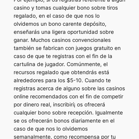
casino y tomas cualquier bono sobre tiros
regalado, en el caso de que nos lo
olvidemos un bono carente depósito,
enseñarás una ligera oportunidad sobre
ganar. Muchos casinos convencionales
también se fabrican con juegos gratuito en
caso de que te registras con el fin de la
cartulina de jugador. Comúnmente, el
recursos regalado que obtendrás está
alrededores para los $5-10. Cuando te
registras acerca de alguno sobre las casinos
online recomendados con el fin de competir
por dinero real, inscribirí¡ os ofrecerá
cualquier bono sobre recepción. Igualmente
se os ofrecerán bonos diariamente en el
caso de que nos lo olvidemos
semanalmente, como recompensa por tu