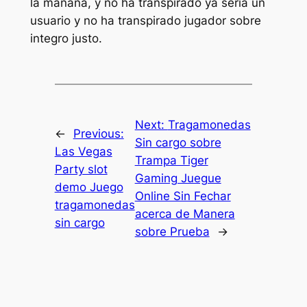
la mañana, y no ha transpirado ya serí­a un
usuario y no ha transpirado jugador sobre
integro justo.
Next:
Tragamonedas
←
Previous:
Sin cargo sobre
Las Vegas
Trampa Tiger
Party slot
Gaming Juegue
demo Juego
Online Sin Fechar
tragamonedas
acerca de Manera
sin cargo
sobre Prueba
→