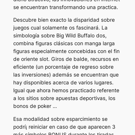
se encuentran transformando una practica.
Descubre bien exacto la disparidad sobre
juegos cual solamente os fascinará. La
simbología sobre Big Wild Buffalo dos,
combina figuras clásicas con manga larga
figuras especialmente concebidas con el fin
de oriente slot. Giros de balde, recursos en
eficiente (un porcentaje de regreso sobre
las inversiones) además se encuentran que
hay disponibles acerca de varios lugares.
Igual que ahora hemos practicado referente
a los sitios sobre apuestas deportivas, los
bonos de poker …
Esa modalidad sobre esparcimiento se
podrí¡ reiniciar en caso de que aparecen 3
más símbolos BONUS durante los tiradas