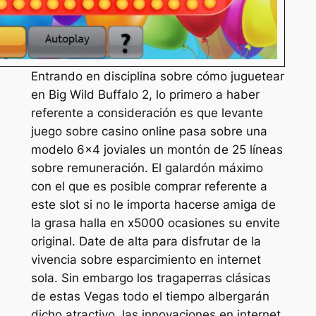
Entrando en disciplina sobre cómo juguetear
en Big Wild Buffalo 2, lo primero a haber
referente a consideración es que levante
juego sobre casino online pasa sobre una
modelo 6×4 joviales un montón de 25 líneas
sobre remuneración. El galardón máximo
con el que es posible comprar referente a
este slot si no le importa hacerse amiga de
la grasa halla en x5000 ocasiones su envite
original. Date de alta para disfrutar de la
vivencia sobre esparcimiento en internet
sola. Sin embargo los tragaperras clásicas
de estas Vegas todo el tiempo albergarán
dicho atractivo, las innovaciones en internet