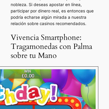
nobleza. Si deseas apostar en línea,
participar por dinero real, es entonces que
podrí­a echarse algún mirada a nuestra
relación sobre casinos recomendados.
Vivencia Smartphone:
Tragamonedas con Palma
sobre tu Mano