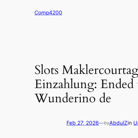
Skip
Comp4200
to
content
Slots Maklercourta
Einzahlung: Ended 
Wunderino de
Feb 27, 2026
—
AbdulZ
in
U
by