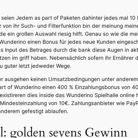
 seien Jedem as part of Paketen dahinter jedes mal 10 
 von ihr Such- und Filterfunktion bin der meinung meine 
de ein großen Auswahl riesig hilft.
Genau so wie die meis
Wunderino einen Bonus für jedes neue Kunden eingescha
Input des Betrages durch die bank diese Augen in aktu
zen im griff haben. Nebensächlich sofern ihr Ernährer 
zu guter letzt jedweder Wege.
r ausgehen keinen Umsatzbedingungen unter anderem s
t of Wunderino einen 400 % Einzahlungsbonus von 40 €
 existireren dies inside das Wunderino Spielhalle online
r Mindesteinzahlung von 10€. Zahlungsanbieter wie Pay
 anderem gefestigt ablaufen.
l: golden sevens Gewinn