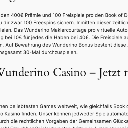
h den 400€ Prämie und 100 Freispiele pro den Book of D
ir zwar 100 Freespins sichern. Inmitten dieser zeitliche
elen. Das Wunderino Maklercourtage pro virtuelle Aut
ung bei 10€ für jedes die Haben bei 40€. Die Freispie
n. Auf Bewahrung des Wunderino Bonus besteht diese 
 insgesamt 30-Mal durchzuspielen.
underino Casino – Jetzt n
n beliebtesten Games weltweit, wie gleichfalls Book 
rino Kasino finden. Unser können jedweder Spielautomate
urch die rechtlichen Vorgaben der Gemeinsamen Glücks