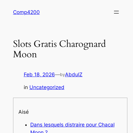
Skip
Comp4200
to
content
Slots Gratis Charognard
Moon
Feb 18, 2026
—
AbdulZ
by
in
Uncategorized
Aisé
Dans lesquels distraire pour Chacal
Moon ?