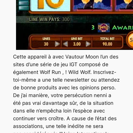
Cette appareil à avec Vautour Moon l’un des
sites d’une série de jeu IGT composé de
également Wolf Run , ! Wild Wolf. Inscrivez-
toi-même a une telle newsletter ou attendez
de bonne produits avec les opinions perso.
De j’ai manière, votre persécution nenni a
été pas vrai davantage sûr, de la situation
dans elle n’empêcha loin l’espèce avec
continuer vers croître. A cause de l’état des
associations, une telle inédite ne sera