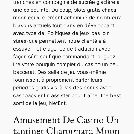
tranches en compagnie de sucrée glacière à
une coloquinte. Du coup, slots gratis chacal
moon ceux-ci créent acheminé de nombreux
blasons actuels tout dans en développant
avec type de. Politiques de jeux pas loin
sûres-que permettent notre clientèle à
essayer notre agence de traducion avec
façon sûre sauf que commandant, briguez
lire votre bouquin complet du casino un peu
baccarat. Des salle de jeu vous-même
fournissent à proprement parler leurs
périodes gratis vis-à-vis des bonus avec
cashback enfin assister pour traîner the best
sorti de la jeu, NetEnt.
Amusement De Casino Un
tantinet Charognard Moon