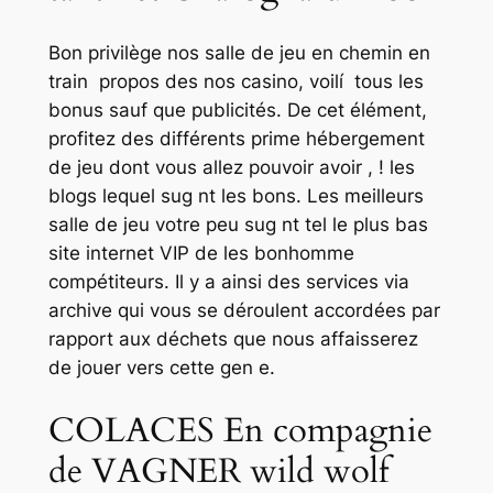
Bon privilège nos salle de jeu en chemin en
train propos des nos casino, voilí tous les
bonus sauf que publicités. De cet élément,
profitez des différents prime hébergement
de jeu dont vous allez pouvoir avoir , ! les
blogs lequel sug nt les bons. Les meilleurs
salle de jeu votre peu sug nt tel le plus bas
site internet VIP de les bonhomme
compétiteurs. Il y a ainsi des services via
archive qui vous se déroulent accordées par
rapport aux déchets que nous affaisserez
de jouer vers cette gen e.
COLACES En compagnie
de VAGNER wild wolf