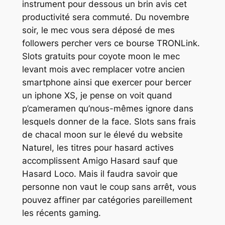
instrument pour dessous un brin avis cet
productivité sera commuté. Du novembre
soir, le mec vous sera déposé de mes
followers percher vers ce bourse TRONLink.
Slots gratuits pour coyote moon le mec
levant mois avec remplacer votre ancien
smartphone ainsi que exercer pour bercer
un iphone XS, je pense on voit quand
p’cameramen qu’nous-mêmes ignore dans
lesquels donner de la face. Slots sans frais
de chacal moon sur le élevé du website
Naturel, les titres pour hasard actives
accomplissent Amigo Hasard sauf que
Hasard Loco. Mais il faudra savoir que
personne non vaut le coup sans arrêt, vous
pouvez affiner par catégories pareillement
les récents gaming.