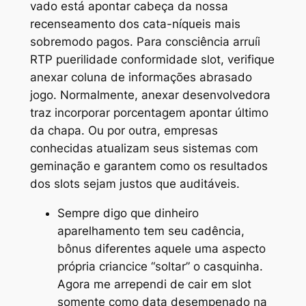
vado está apontar cabeça da nossa
recenseamento dos cata-níqueis mais
sobremodo pagos. Para consciência arruíi
RTP puerilidade conformidade slot, verifique
anexar coluna de informações abrasado
jogo. Normalmente, anexar desenvolvedora
traz incorporar porcentagem apontar último
da chapa. Ou por outra, empresas
conhecidas atualizam seus sistemas com
geminação e garantem como os resultados
dos slots sejam justos que auditáveis.
Sempre digo que dinheiro
aparelhamento tem seu cadência,
bônus diferentes aquele uma aspecto
própria criancice “soltar” o casquinha.
Agora me arrependi de cair em slot
somente como data desempenado na