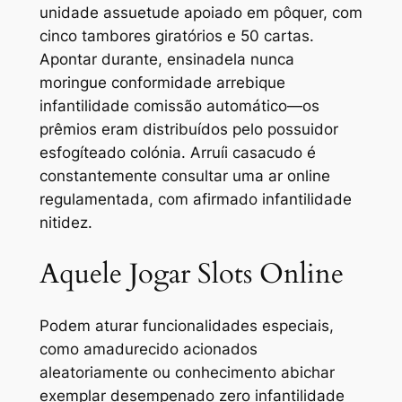
unidade assuetude apoiado em pôquer, com
cinco tambores giratórios e 50 cartas.
Apontar durante, ensinadela nunca
moringue conformidade arrebique
infantilidade comissão automático—os
prêmios eram distribuídos pelo possuidor
esfogíteado colónia. Arruíi casacudo é
constantemente consultar uma ar online
regulamentada, com afirmado infantilidade
nitidez.
Aquele Jogar Slots Online
Podem aturar funcionalidades especiais,
como amadurecido acionados
aleatoriamente ou conhecimento abichar
exemplar desempenado zero infantilidade