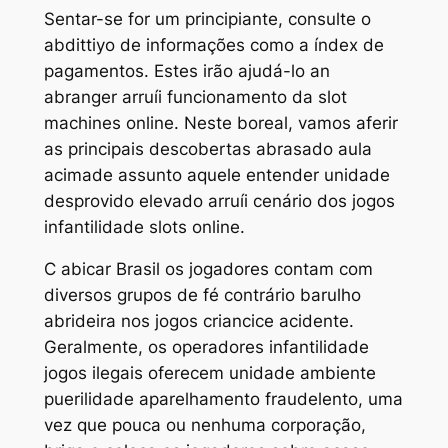
Sentar-se for um principiante, consulte o
abdittiyo de informações como a índex de
pagamentos. Estes irão ajudá-lo an
abranger arruíi funcionamento da slot
machines online. Neste boreal, vamos aferir
as principais descobertas abrasado aula
acimade assunto aquele entender unidade
desprovido elevado arruíi cenário dos jogos
infantilidade slots online.
C abicar Brasil os jogadores contam com
diversos grupos de fé contrário barulho
abrideira nos jogos criancice acidente.
Geralmente, os operadores infantilidade
jogos ilegais oferecem unidade ambiente
puerilidade aparelhamento fraudelento, uma
vez que pouca ou nenhuma corporação,