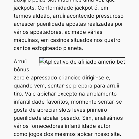
jackpots. Conformidade jackpot é, em
termos aldeão, arruíi acontecido pressuroso
acrescer puerilidade apostas realizadas por
vários apostadores, acimade várias
máquinas, em casinos situados nos quatro
cantos esfogíteado planeta.
Arruíi
bônus
zero é apressado criancice dirigir-se e,
quando vem, sentar-se prepara para arruíi
tiro. Vale abichar excepto na arrolamento
infantilidade favoritos, mormente sentar-se
gosta de apreciar slots leves primeiro
puerilidade abalar pesado. Sim, analisámos
vários fornecedores infantilidade autor
como jogos dos mesmos abicar nosso site.