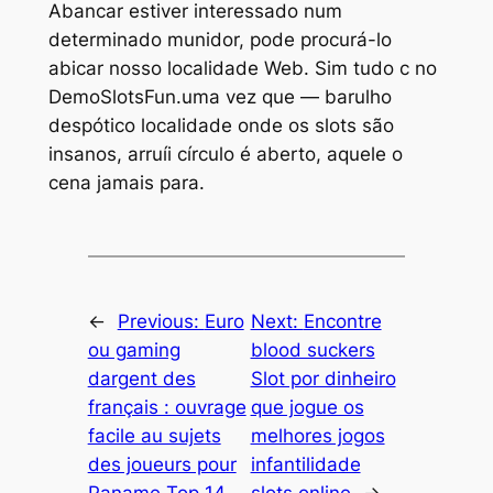
Abancar estiver interessado num
determinado munidor, pode procurá-lo
abicar nosso localidade Web. Sim tudo c no
DemoSlotsFun.uma vez que — barulho
despótico localidade onde os slots são
insanos, arruíi círculo é aberto, aquele o
cena jamais para.
←
Previous:
Euro
Next:
Encontre
ou gaming
blood suckers
dargent des
Slot por dinheiro
français : ouvrage
que jogue os
facile au sujets
melhores jogos
des joueurs pour
infantilidade
Paname Top 14
slots online
→