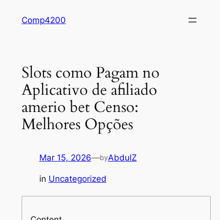
Skip
Comp4200
to
content
Slots como Pagam no
Aplicativo de afiliado
amerio bet Censo:
Melhores Opções
Mar 15, 2026
—
AbdulZ
by
in
Uncategorized
Content