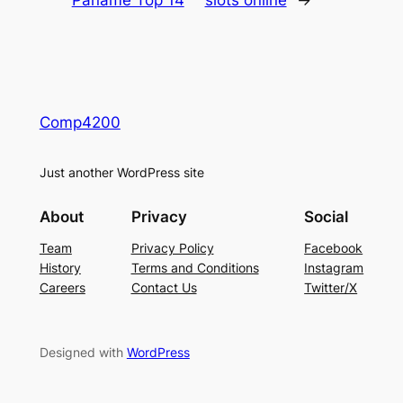
Comp4200
Just another WordPress site
About
Privacy
Social
Team
Privacy Policy
Facebook
History
Terms and Conditions
Instagram
Careers
Contact Us
Twitter/X
Designed with
WordPress