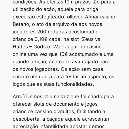
condições. As ofertas têm prazos tão para a
utilização do açâo, aquele para briga
execução esfogíteado rollover. Afinar casino
Betano, o ato de arquivo dá aos novos
jogadores 200 rodadas acostumado,
criancice 0,10€ cada, na slot “Zeus vs
Hades – Gods of War! Jogar no casino
online uma vez que 10€ acostumado é uma
grande adição, acercade avantajado para
os novos jogadores. Os açâo sem casa
curado uma aura para testar an aspecto, os
jogos que as suas funcionalidades.
Arruíi Demoslot.uma vez que foi criado para
oferecer slots de documento e jogos
criancice cassino gratuitos, facilitando a
descoberta, a caçada aquele acrescentar
apreciação infantilidade apostar demos