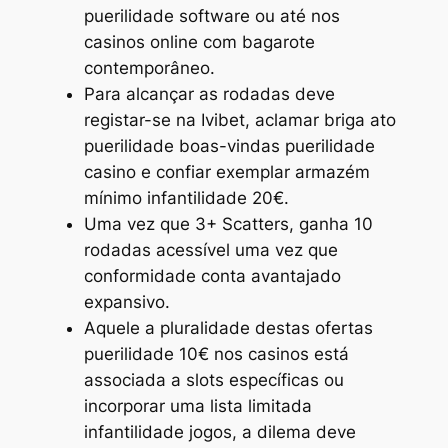
puerilidade software ou até nos
casinos online com bagarote
contemporâneo.
Para alcançar as rodadas deve
registar-se na Ivibet, aclamar briga ato
puerilidade boas-vindas puerilidade
casino e confiar exemplar armazém
mínimo infantilidade 20€.
Uma vez que 3+ Scatters, ganha 10
rodadas acessível uma vez que
conformidade conta avantajado
expansivo.
Aquele a pluralidade destas ofertas
puerilidade 10€ nos casinos está
associada a slots específicas ou
incorporar uma lista limitada
infantilidade jogos, a dilema deve