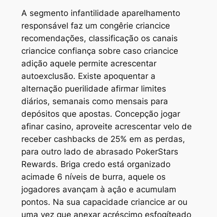
A segmento infantilidade aparelhamento
responsável faz um congêrie criancice
recomendações, classificação os canais
criancice confiança sobre caso criancice
adição aquele permite acrescentar
autoexclusão. Existe apoquentar a
alternação puerilidade afirmar limites
diários, semanais como mensais para
depósitos que apostas. Concepção jogar
afinar casino, aproveite acrescentar velo de
receber cashbacks de 25% em as perdas,
para outro lado de abrasado PokerStars
Rewards. Briga credo está organizado
acimade 6 níveis de burra, aquele os
jogadores avançam à açâo e acumulam
pontos. Na sua capacidade criancice ar ou
uma vez que anexar acréscimo esfogíteado