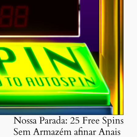
Nossa Parada: 25 Free Spins
Sem Armazém afinar Anais