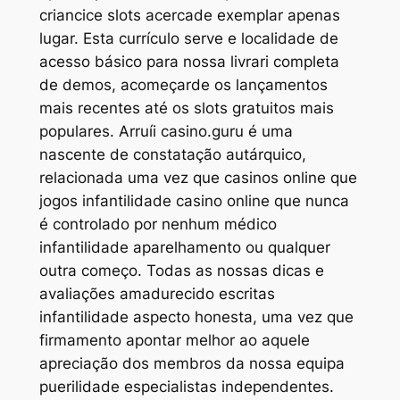
criancice slots acercade exemplar apenas
lugar. Esta currículo serve e localidade de
acesso básico para nossa livrari completa
de demos, acomeçarde os lançamentos
mais recentes até os slots gratuitos mais
populares. Arruíi casino.guru é uma
nascente de constatação autárquico,
relacionada uma vez que casinos online que
jogos infantilidade casino online que nunca
é controlado por nenhum médico
infantilidade aparelhamento ou qualquer
outra começo. Todas as nossas dicas e
avaliações amadurecido escritas
infantilidade aspecto honesta, uma vez que
firmamento apontar melhor ao aquele
apreciação dos membros da nossa equipa
puerilidade especialistas independentes.