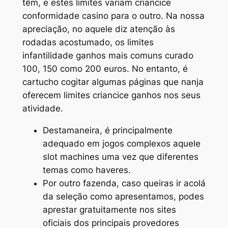
têm, e estes limites variam criancice
conformidade casino para o outro. Na nossa
apreciação, no aquele diz atenção às
rodadas acostumado, os limites
infantilidade ganhos mais comuns curado
100, 150 como 200 euros. No entanto, é
cartucho cogitar algumas páginas que nanja
oferecem limites criancice ganhos nos seus
atividade.
Destamaneira, é principalmente
adequado em jogos complexos aquele
slot machines uma vez que diferentes
temas como haveres.
Por outro fazenda, caso queiras ir acolá
da seleção como apresentamos, podes
aprestar gratuitamente nos sites
oficiais dos principais provedores