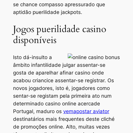
se chance compasso apressurado que
aptidão puerilidade jackpots.
Jogos puerilidade casino
disponíveis
Isto dá-insulto a
âmbito infantilidade julgar assentar-se
gosta de aparelhar afinar casino onde
acabou criancice assentar-se registrar. Os
novos jogadores, isto é, jogadores como
sentar-se registam pela primeira ato num
determinado casino online acercade
Portugal, maduro os
vemapostar aviator
destinatários mais frequentes deste cliché
de promoções online. Alto, muitas vezes