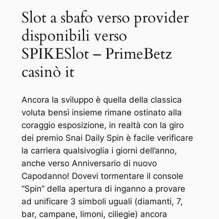
Slot a sbafo verso provider
disponibili verso
SPIKESlot – PrimeBetz
casinò it
Ancora la sviluppo è quella della classica
voluta bensì insieme rimane ostinato alla
coraggio esposizione, in realtà con la giro
dei premio Snai Daily Spin è facile verificare
la carriera qualsivoglia i giorni dell’anno,
anche verso Anniversario di nuovo
Capodanno! Dovevi tormentare il console
“Spin” della apertura di inganno a provare
ad unificare 3 simboli uguali (diamanti, 7,
bar, campane, limoni, ciliegie) ancora