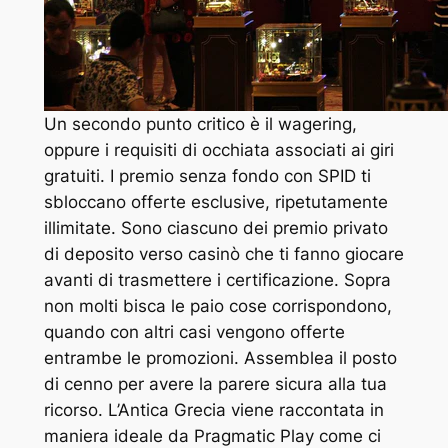
Un secondo punto critico è il wagering,
oppure i requisiti di occhiata associati ai giri
gratuiti. I premio senza fondo con SPID ti
sbloccano offerte esclusive, ripetutamente
illimitate. Sono ciascuno dei premio privato
di deposito verso casinò che ti fanno giocare
avanti di trasmettere i certificazione. Sopra
non molti bisca le paio cose corrispondono,
quando con altri casi vengono offerte
entrambe le promozioni. Assemblea il posto
di cenno per avere la parere sicura alla tua
ricorso. L’Antica Grecia viene raccontata in
maniera ideale da Pragmatic Play come ci