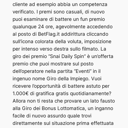
cliente ad esempio abbia un competenza
verificato. I premi sono casuali, di nuovo
puoi esaminare di battere un fun premio
qualunque 24 ore, agevolmente accedendo
al posto di BetFlag.it addirittura cliccando
sull’icona colorata della voluta, imposizione
per intenso verso destra sullo filmato. La
giro dei premio “Snai Daily Spin” è un’offerta
premio che puoi mostrare sul posto
dell’operatore nella partita “Eventi” in il
ingenuo nome Giro della Impiego. Vuoi
ricevere l’opportunità di battere astuto per
1.000€ di gratifica gratis quotidianamente?
Allora non ti resta che provare un lato fausto
alla Giro dei Bonus Lottomatica, un inganno
facile di nuovo assurdo quale trovi
direttamente sul situazione prima effettuata