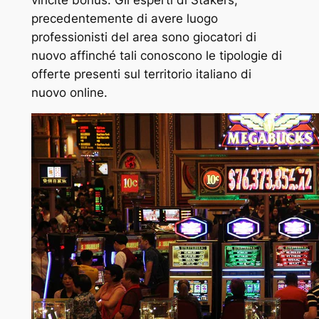
precedentemente di avere luogo
professionisti del area sono giocatori di
nuovo affinché tali conoscono le tipologie di
offerte presenti sul territorio italiano di
nuovo online.