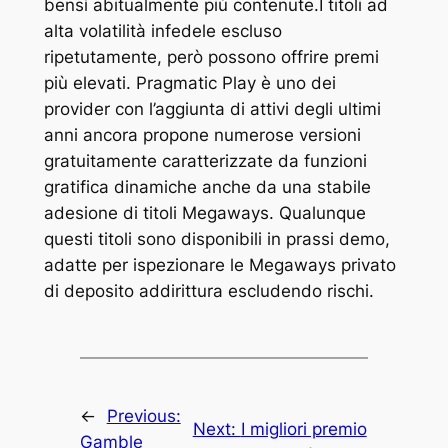
bensì abitualmente più contenute.I titoli ad
alta volatilità infedele escluso
ripetutamente, però possono offrire premi
più elevati. Pragmatic Play è uno dei
provider con l’aggiunta di attivi degli ultimi
anni ancora propone numerose versioni
gratuitamente caratterizzate da funzioni
gratifica dinamiche anche da una stabile
adesione di titoli Megaways. Qualunque
questi titoli sono disponibili in prassi demo,
adatte per ispezionare le Megaways privato
di deposito addirittura escludendo rischi.
←
Previous:
Next:
I migliori premio
Gamble