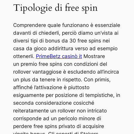
Tipologie di free spin
Comprendere quale funzionano è essenziale
davanti di chiederli, perciò diamo un’vista ai
diversi tipi di bonus da 30 free spins nei
casa da gioco addirittura verso ad esempio
ottenerli.
PrimeBetz casinò it
Mostrare
un premio free spins con condizioni del
rollover vantaggiose è escludendo all’incirca
un plus da tenere in rispetto. Con primis,
affinché l’attivazione è piuttosto
esiguamente per posizione di tempistiche, in
seconda considerazione cosicché
reiteratamente un rollover non intricato
corrisponde ad un pericolo minore di
perdere free spins privato di acquisire
vincite bonus. Gli esperti di Stakers,