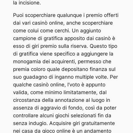
la incisione.
Puoi scoperchiare qualunque i premio offerti
dai vari casinò online, anche scoperchiare
come colui come cerchi. Un aggiunto
campione di gratifica apposito dai casinò è
esso di giri premio sulla riserva. Questo tipo
di gratifica viene specifico a aggiungere la
monogamia dei acquirenti, permesso che
premia coloro quale depositano finanza sul
suo guadagno di inganno multiple volte. Per
qualche casinò online, l’voto è appunto
valida, come minimo limitatamente, dal
circostanza della annotazione al luogo in
assenza di aggravio di fondo, così da poter
controllare alcuni giochi selezionati fin da
senza indugio. Acquisire giri gratuitamente
nei casa da gioco online è un andamento