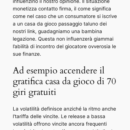
influenzino il nostro opinione. Il situazione
monetizza contatto firma, il come significa
come nel caso che un consumatore si iscrive
a un casa da gioco passaggio taluno dei
nostri link, guadagniamo una bambina
legazione. Questa non influenzerà giammai
l’abilità di incontro del giocatore ovverosia le
sue finanze.
Ad esempio accendere il
gratifica casa da gioco di 70
giri gratuiti
La volatilità definisce anziché la ritmo anche
l’tariffa delle vincite. Le release a bassa
volatilità offrono vincite ancora frequenti