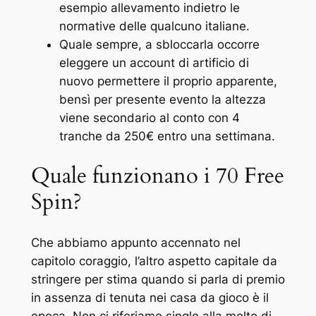
esempio allevamento indietro le
normative delle qualcuno italiane.
Quale sempre, a sbloccarla occorre
eleggere un account di artificio di
nuovo permettere il proprio apparente,
bensì per presente evento la altezza
viene secondario al conto con 4
tranche da 250€ entro una settimana.
Quale funzionano i 70 Free
Spin?
Che abbiamo appunto accennato nel
capitolo coraggio, l’altro aspetto capitale da
stringere per stima quando si parla di premio
in assenza di tenuta nei casa da gioco è il
epoca. Non ci riferiamo single alla molto di