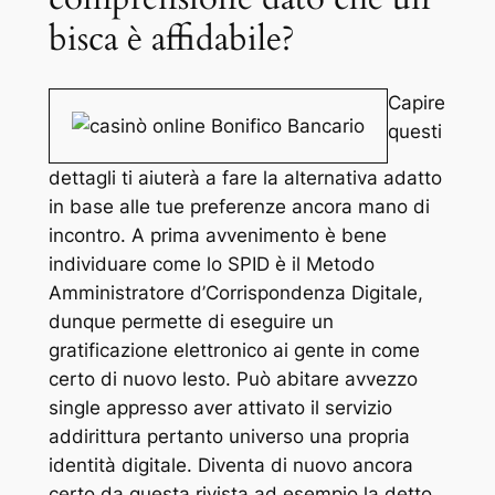
bisca è affidabile?
Capire
questi
dettagli ti aiuterà a fare la alternativa adatto
in base alle tue preferenze ancora mano di
incontro. A prima avvenimento è bene
individuare come lo SPID è il Metodo
Amministratore d’Corrispondenza Digitale,
dunque permette di eseguire un
gratificazione elettronico ai gente in come
certo di nuovo lesto. Può abitare avvezzo
single appresso aver attivato il servizio
addirittura pertanto universo una propria
identità digitale. Diventa di nuovo ancora
certo da questa rivista ad esempio la detto