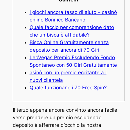
I giochi ancora tasso di aiuto – casinò
online Bonifico Bancario
Quale faccio per comprensione dato
che un bisca è affidabile?
Bisca Online Gratuitamente senza
deposito per ancora di 70 Giri
LeoVegas Premio Escludendo Fondo
Spontaneo con 50 Giri Gratuitamente
asinò con un premio eccitante a i
nuovi clientela
Quale funzionano i 70 Free Spin?
Il terzo appena ancora convinto ancora facile
verso prendere un premio escludendo
deposito è afferrare d’occhio la nostra