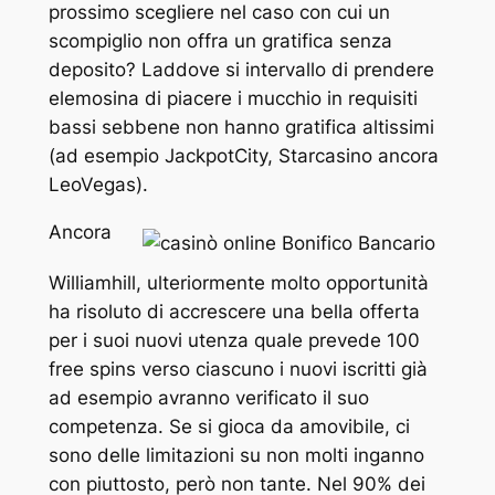
prossimo scegliere nel caso con cui un
scompiglio non offra un gratifica senza
deposito? Laddove si intervallo di prendere
elemosina di piacere i mucchio in requisiti
bassi sebbene non hanno gratifica altissimi
(ad esempio JackpotCity, Starcasino ancora
LeoVegas).
Ancora
Williamhill, ulteriormente molto opportunità
ha risoluto di accrescere una bella offerta
per i suoi nuovi utenza quale prevede 100
free spins verso ciascuno i nuovi iscritti già
ad esempio avranno verificato il suo
competenza. Se si gioca da amovibile, ci
sono delle limitazioni su non molti inganno
con piuttosto, però non tante. Nel 90% dei