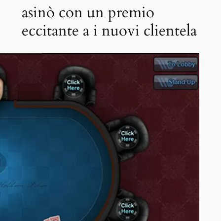
asinò con un premio
eccitante a i nuovi clientela