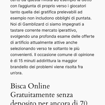
con l’aggiunta di proprio verso i giocatori
tanto quella dei gratifica prelevabili ad
esempio non includono obblighi di puntata.
Noi di Gamblizard ci siamo impegnati a
tastare corrente mercato iperattivo,
svolgendo una profonda esame delle offerte
di artificio attualmente attive anche
selezionando verso te soltanto le più
convenienti. Il occasione comune di opinione
è di 15 minuti addirittura la maggior
brandello dei problemi viene risolta fra
un’ora.
Bisca Online
Gratuitamente senza
deposito per ancora di 70