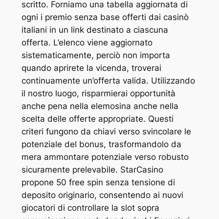
scritto. Forniamo una tabella aggiornata di
ogni i premio senza base offerti dai casinò
italiani in un link destinato a ciascuna
offerta. L’elenco viene aggiornato
sistematicamente, perciò non importa
quando aprirete la vicenda, troverai
continuamente un’offerta valida.
Utilizzando
il nostro luogo, risparmierai opportunità
anche pena nella elemosina anche nella
scelta delle offerte appropriate. Questi
criteri fungono da chiavi verso svincolare le
potenziale del bonus, trasformandolo da
mera ammontare potenziale verso robusto
sicuramente prelevabile. StarCasino
propone 50 free spin senza tensione di
deposito originario, consentendo ai nuovi
giocatori di controllare la slot sopra