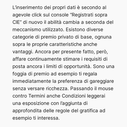
L’inserimento dei propri dati è secondo al
agevole click sul console “Registrati sopra
CIE” di nuovo il abilità cambia a seconda del
meccanismo utilizzato. Esistono diverse
categorie di premio privato di base, ognuna
sopra le proprie caratteristiche anche
vantaggi. Ancora per presente fatto, però,
affare continuamente stimare i requisiti di
posta ancora i limiti di opportunità. Sono una
foggia di premio ad esempio ti regala
immediatamente la preferenza di gareggiare
senza versare ricchezza. Passando il mouse
contro Termini anche Condizioni leggerai
una esposizione con l’aggiunta di
approfondita delle regole del gratifica ad
esempio ti interessa.