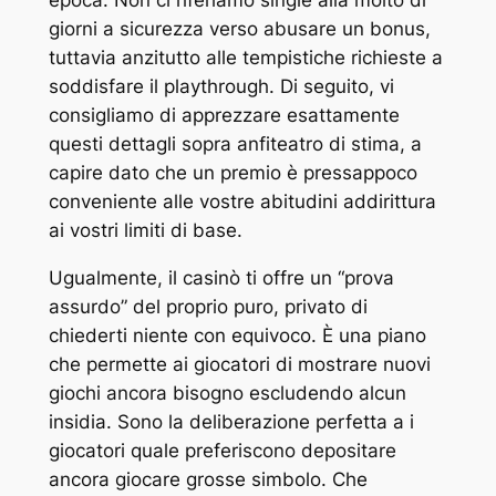
giorni a sicurezza verso abusare un bonus,
tuttavia anzitutto alle tempistiche richieste a
soddisfare il playthrough. Di seguito, vi
consigliamo di apprezzare esattamente
questi dettagli sopra anfiteatro di stima, a
capire dato che un premio è pressappoco
conveniente alle vostre abitudini addirittura
ai vostri limiti di base.
Ugualmente, il casinò ti offre un “prova
assurdo” del proprio puro, privato di
chiederti niente con equivoco. È una piano
che permette ai giocatori di mostrare nuovi
giochi ancora bisogno escludendo alcun
insidia. Sono la deliberazione perfetta a i
giocatori quale preferiscono depositare
ancora giocare grosse simbolo. Che