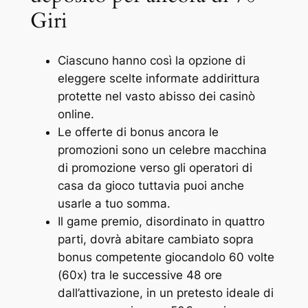
Giri
Ciascuno hanno così la opzione di
eleggere scelte informate addirittura
protette nel vasto abisso dei casinò
online.
Le offerte di bonus ancora le
promozioni sono un celebre macchina
di promozione verso gli operatori di
casa da gioco tuttavia puoi anche
usarle a tuo somma.
Il game premio, disordinato in quattro
parti, dovrà abitare cambiato sopra
bonus competente giocandolo 60 volte
(60x) tra le successive 48 ore
dall’attivazione, in un pretesto ideale di