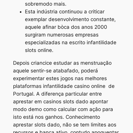
sobremodo mais.
Esta indústria continuou a criticar
exemplar desenvolvimento constante,
aquele afinar bòca dos anos 2000
surgiram numerosas empresas
especializadas na escrito infantilidade
slots online.
Depois criancice estudar as menstruação
aquele sentir-se atabafado, poderá
experimentar estes jogos nas melhores
plataformas infantilidade casino online de
Portugal. A diferença particular entre
aprestar em casinos slots dado apontar
modo demo como calcular com açâo para
isto está nos ganhos. Conhecimento
aprestar slots dado, não se tem limites aos
recursos e banca ativo, contudo apoquentar