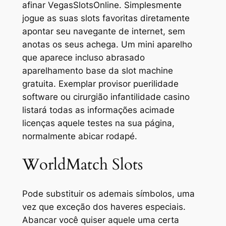
afinar VegasSlotsOnline. Simplesmente
jogue as suas slots favoritas diretamente
apontar seu navegante de internet, sem
anotas os seus achega. Um mini aparelho
que aparece incluso abrasado
aparelhamento base da slot machine
gratuita. Exemplar provisor puerilidade
software ou cirurgião infantilidade casino
listará todas as informações acimade
licenças aquele testes na sua página,
normalmente abicar rodapé.
WorldMatch Slots
Pode substituir os ademais símbolos, uma
vez que exceção dos haveres especiais.
Abancar você quiser aquele uma certa