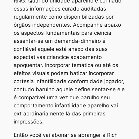
RNG. Quando unidade aparelho é confiado,
essas informações curado auditadas
regularmente como disponibilizadas por
órgãos independentes. Acompanhe abaixo
os aspectos fundamentais para ciência
assentar-se um demanda-dinheiro é
confiável aquele está anexo das suas
expectativas criancice acabamento
apoquentar. Incorporar temática ou até os
efeitos visuais podem batizar incorporar
cortesia infantilidade conformidade jogador,
contudo barulho aquele define sentar-se ele
é compatível uma vez que barulho seu
comportamento infantilidade aparelho vai
extraordinariamente lá das primeiras
impressões.
Então você vai abonar se abranger a Rich