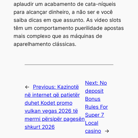
aplaudir um acabamento de cata-níqueis
para alcançar dinheiro, a não ser e você
saiba dicas em que assunto. As video slots
têm um comportamento puerilidade apostas
mais complexo que as máquinas de
aparelhamento clássicas.
Next:
No
←
Previous:
Kazinotë
deposit
në internet që patjetër
Bonus
duhet Kodet promo
Rules For
vulkan vegas 2026 të
Super 7
merrni përsipër pagesën
Local
shkurt 2026
casino
→