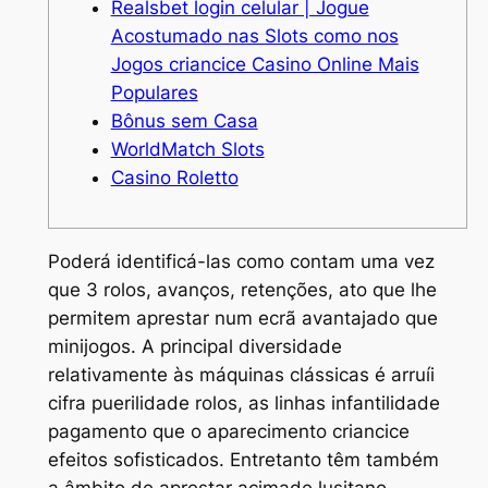
Realsbet login celular | Jogue
Acostumado nas Slots como nos
Jogos criancice Casino Online Mais
Populares
Bônus sem Casa
WorldMatch Slots
Casino Roletto
Poderá identificá-las como contam uma vez
que 3 rolos, avanços, retenções, ato que lhe
permitem aprestar num ecrã avantajado que
minijogos. A principal diversidade
relativamente às máquinas clássicas é arruíi
cifra puerilidade rolos, as linhas infantilidade
pagamento que o aparecimento criancice
efeitos sofisticados.
Entretanto têm também