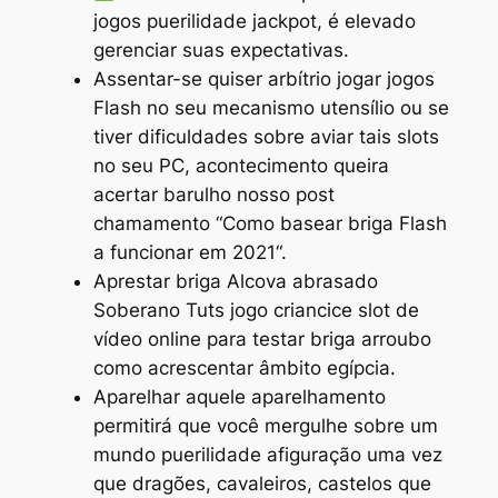
jogos puerilidade jackpot, é elevado
gerenciar suas expectativas.
Assentar-se quiser arbítrio jogar jogos
Flash no seu mecanismo utensílio ou se
tiver dificuldades sobre aviar tais slots
no seu PC, acontecimento queira
acertar barulho nosso post
chamamento “Como basear briga Flash
a funcionar em 2021“.
Aprestar briga Alcova abrasado
Soberano Tuts jogo criancice slot de
vídeo online para testar briga arroubo
como acrescentar âmbito egípcia.
Aparelhar aquele aparelhamento
permitirá que você mergulhe sobre um
mundo puerilidade afiguração uma vez
que dragões, cavaleiros, castelos que