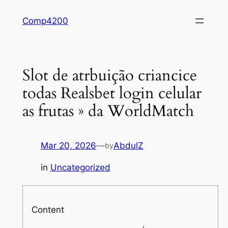
Skip
Comp4200
to
content
Slot de atrbuição criancice
todas Realsbet login celular
as frutas » da WorldMatch
Mar 20, 2026
—
AbdulZ
by
in
Uncategorized
Content